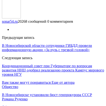
sonar54.ru
20268 сообщений
0 комментариев
Предыдущая запись
В Новосибирской области сотрудники ГИБДД провели
информационную акцию «За руль с трезвой головой»
Следующая запись
Координационный совет при Губернаторе по вопросам
развития ННЦ одобрил реализацию проекта Кампус мирового
уровня НГУ
Вам также могут понравиться
Еще от автора
Общество
В Новосибирске установили бюст генпрокурора СССР
Романа Руденко