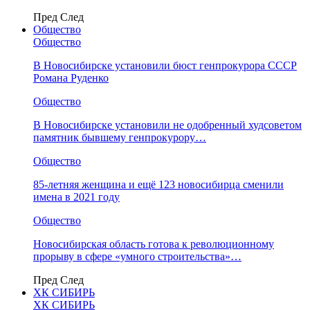
Пред
След
Общество
Общество
В Новосибирске установили бюст генпрокурора СССР
Романа Руденко
Общество
В Новосибирске установили не одобренный худсоветом
памятник бывшему генпрокурору…
Общество
85-летняя женщина и ещё 123 новосибирца сменили
имена в 2021 году
Общество
Новосибирская область готова к революционному
прорыву в сфере «умного строительства»…
Пред
След
ХК СИБИРЬ
ХК СИБИРЬ