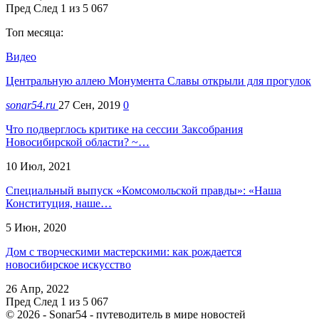
Пред
След
1 из 5 067
Топ месяца:
Видео
Центральную аллею Монумента Славы открыли для прогулок
sonar54.ru
27 Сен, 2019
0
Что подверглось критике на сессии Заксобрания
Новосибирской области? ~…
10 Июл, 2021
Специальный выпуск «Комсомольской правды»: «Наша
Конституция, наше…
5 Июн, 2020
Дом с творческими мастерскими: как рождается
новосибирское искусство
26 Апр, 2022
Пред
След
1 из 5 067
© 2026 - Sonar54 - путеводитель в мире новостей