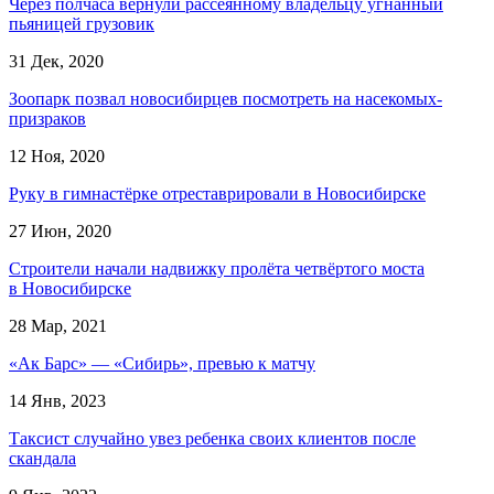
Через полчаса вернули рассеянному владельцу угнанный
пьяницей грузовик
31 Дек, 2020
Зоопарк позвал новосибирцев посмотреть на насекомых-
призраков
12 Ноя, 2020
Руку в гимнастёрке отреставрировали в Новосибирске
27 Июн, 2020
Строители начали надвижку пролёта четвёртого моста
в Новосибирске
28 Мар, 2021
«Ак Барс» — «Сибирь», превью к матчу
14 Янв, 2023
Таксист случайно увез ребенка своих клиентов после
скандала