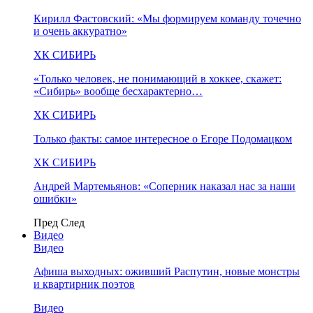
Кирилл Фастовский: «Мы формируем команду точечно
и очень аккуратно»
ХК СИБИРЬ
«Только человек, не понимающий в хоккее, скажет:
«Сибирь» вообще бесхарактерно…
ХК СИБИРЬ
Только факты: самое интересное о Егоре Подомацком
ХК СИБИРЬ
Андрей Мартемьянов: «Соперник наказал нас за наши
ошибки»
Пред
След
Видео
Видео
Афиша выходных: оживший Распутин, новые монстры
и квартирник поэтов
Видео