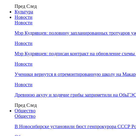
Пред
След
Культура
Новости
Новости
Мэр Кудрявцев: половину запланированных тротуаров у
Новости
Мэр Кудрявцев: подписан контракт на обновление схемы
Новости
Ученики вернутся в отремонтированную школу на Макар
Новости
Древнюю акулу и ходячие грибы заприметили на ОбьГЭ
Пред
След
Общество
Общество
В Новосибирске установили бюст генпрокурора СССР Ро