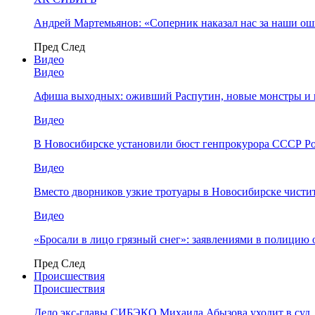
Андрей Мартемьянов: «Соперник наказал нас за наши о
Пред
След
Видео
Видео
Афиша выходных: оживший Распутин, новые монстры и 
Видео
В Новосибирске установили бюст генпрокурора СССР Ро
Видео
Вместо дворников узкие тротуары в Новосибирске чисти
Видео
«Бросали в лицо грязный снег»: заявлениями в полицию 
Пред
След
Происшествия
Происшествия
Дело экс-главы СИБЭКО Михаила Абызова уходит в суд