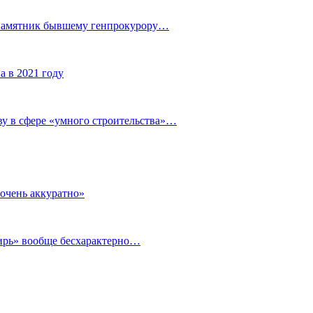
 памятник бывшему генпрокурору…
а в 2021 году
у в сфере «умного строительства»…
очень аккуратно»
бирь» вообще бесхарактерно…