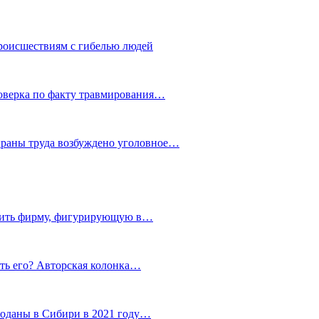
роисшествиям с гибелью людей
роверка по факту травмирования…
храны труда возбуждено уголовное…
тить фирму, фигурирующую в…
тить его? Авторская колонка…
роданы в Сибири в 2021 году…