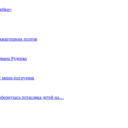
шибки»
квартирник поэтов
мана Руденко
т мини-погрузчик
обернулась потасовка детей на…