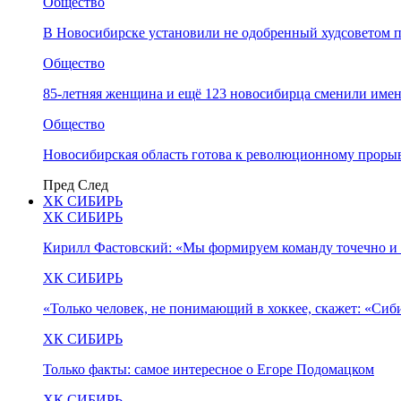
Общество
В Новосибирске установили не одобренный худсоветом
Общество
85-летняя женщина и ещё 123 новосибирца сменили имен
Общество
Новосибирская область готова к революционному прорыв
Пред
След
ХК СИБИРЬ
ХК СИБИРЬ
Кирилл Фастовский: «Мы формируем команду точечно и 
ХК СИБИРЬ
«Только человек, не понимающий в хоккее, скажет: «Си
ХК СИБИРЬ
Только факты: самое интересное о Егоре Подомацком
ХК СИБИРЬ