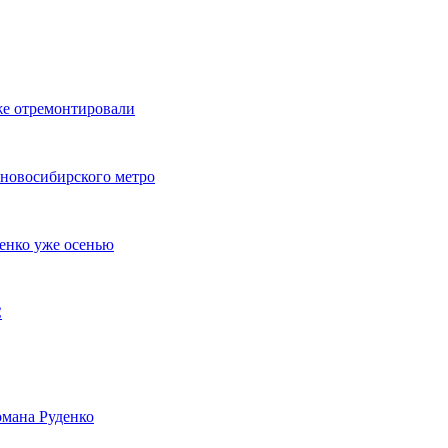
же отремонтировали
 новосибирского метро
енко уже осенью
С
мана Руденко