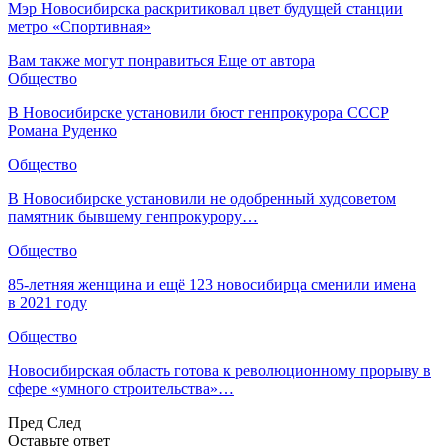
Мэр Новосибирска раскритиковал цвет будущей станции
метро «Спортивная»
Вам также могут понравиться
Еще от автора
Общество
В Новосибирске установили бюст генпрокурора СССР
Романа Руденко
Общество
В Новосибирске установили не одобренный худсоветом
памятник бывшему генпрокурору…
Общество
85-летняя женщина и ещё 123 новосибирца сменили имена
в 2021 году
Общество
Новосибирская область готова к революционному прорыву в
сфере «умного строительства»…
Пред
След
Оставьте ответ