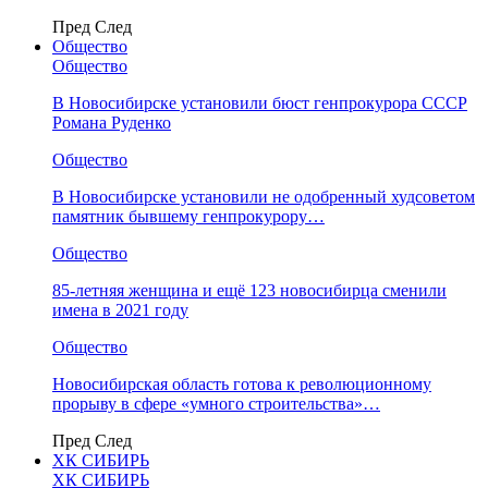
Пред
След
Общество
Общество
В Новосибирске установили бюст генпрокурора СССР
Романа Руденко
Общество
В Новосибирске установили не одобренный худсоветом
памятник бывшему генпрокурору…
Общество
85-летняя женщина и ещё 123 новосибирца сменили
имена в 2021 году
Общество
Новосибирская область готова к революционному
прорыву в сфере «умного строительства»…
Пред
След
ХК СИБИРЬ
ХК СИБИРЬ