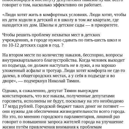
говорит о том, насколько эффективно он работает.
«Люди хотят жить в комфортных условиях. Люди хотят, чтобы
их дети ходили в детский и в школу в том же квартале, где
находится их дом. Школы и детские сады — в приоритете.
Чтобы решить проблему нехватки мест в детских
учреждениях, в городе нужно сдавать по пять-шесть школ и
по 10-12 детских садов в год. ?
На втором месте по количеству наказов, бесспорно, вопросы
внутриквартального благоустройства. Когда человек выходит
из подъезда, он должен наступать не в лужи, а на хорошо
уложенный асфальт и тротуар. Люди хотят комфорта не где-то
далеко, в общегородских местах, а у себя в подъезде и во
дворе», — подчеркнул Николай Тямин.
Однако, к сожалению, депутат Тямин вынужден
констатировать, что все наказы, полученные депутатами
горсовета, исполнены не будут, поскольку на это необходимо
17 млрд рублей. Городской бюджет таких денег не потянет —
они нужны для обеспечения жизнедеятельности всего города.
Но это, по мнению городского парламентария, лишний раз
говорит о повышении запроса жителей города на улучшение
жизни путём привлечения внимания к проблемам