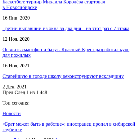
Баскетбол: турнир Михаила Королёва стартовал
в Новосибирске
16 Янв, 2020
Третий выпавший из окна за два дня – на этот раз с 7 этажа
12 Ноя, 2020
Освоить смартфон и батут: Красный Крест разработал курс
для пожилых
16 Ноя, 2021
Старейшую в городе школу реконструируют вскладчину
2 Дек, 2021
Пред
След
1 из 1 448
Топ сегодня:
Новости
«Брат может быть в рабстве»: иностранец пропал в сибирской
глубинке