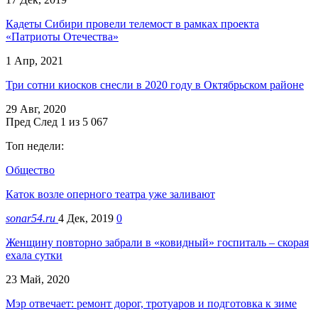
Кадеты Сибири провели телемост в рамках проекта
«Патриоты Отечества»
1 Апр, 2021
Три сотни киосков снесли в 2020 году в Октябрьском районе
29 Авг, 2020
Пред
След
1 из 5 067
Топ недели:
Общество
Каток возле оперного театра уже заливают
sonar54.ru
4 Дек, 2019
0
Женщину повторно забрали в «ковидный» госпиталь – скорая
ехала сутки
23 Май, 2020
Мэр отвечает: ремонт дорог, тротуаров и подготовка к зиме