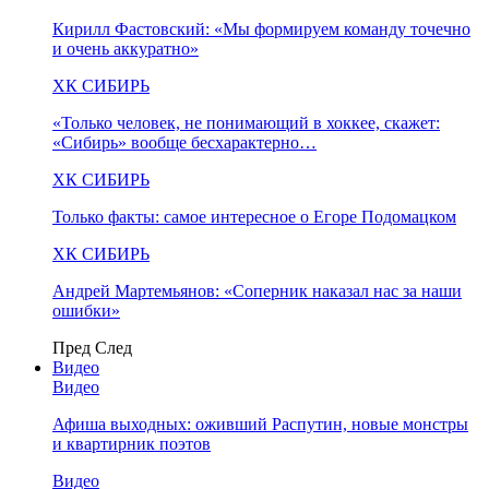
Кирилл Фастовский: «Мы формируем команду точечно
и очень аккуратно»
ХК СИБИРЬ
«Только человек, не понимающий в хоккее, скажет:
«Сибирь» вообще бесхарактерно…
ХК СИБИРЬ
Только факты: самое интересное о Егоре Подомацком
ХК СИБИРЬ
Андрей Мартемьянов: «Соперник наказал нас за наши
ошибки»
Пред
След
Видео
Видео
Афиша выходных: оживший Распутин, новые монстры
и квартирник поэтов
Видео