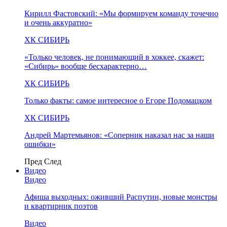
Кирилл Фастовский: «Мы формируем команду точечно
и очень аккуратно»
ХК СИБИРЬ
«Только человек, не понимающий в хоккее, скажет:
«Сибирь» вообще бесхарактерно…
ХК СИБИРЬ
Только факты: самое интересное о Егоре Подомацком
ХК СИБИРЬ
Андрей Мартемьянов: «Соперник наказал нас за наши
ошибки»
Пред
След
Видео
Видео
Афиша выходных: оживший Распутин, новые монстры
и квартирник поэтов
Видео