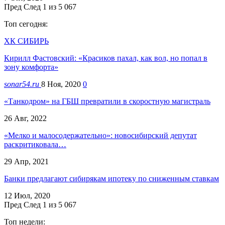
Пред
След
1 из 5 067
Топ сегодня:
ХК СИБИРЬ
Кирилл Фастовский: «Красиков пахал, как вол, но попал в
зону комфорта»
sonar54.ru
8 Ноя, 2020
0
«Танкодром» на ГБШ превратили в скоростную магистраль
26 Авг, 2022
«Мелко и малосодержательно»: новосибирский депутат
раскритиковала…
29 Апр, 2021
Банки предлагают сибирякам ипотеку по сниженным ставкам
12 Июл, 2020
Пред
След
1 из 5 067
Топ недели: