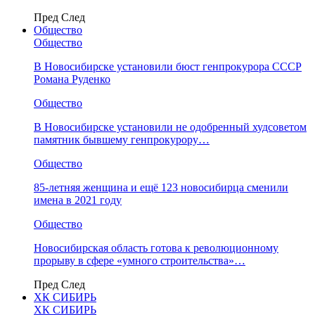
Пред
След
Общество
Общество
В Новосибирске установили бюст генпрокурора СССР
Романа Руденко
Общество
В Новосибирске установили не одобренный худсоветом
памятник бывшему генпрокурору…
Общество
85-летняя женщина и ещё 123 новосибирца сменили
имена в 2021 году
Общество
Новосибирская область готова к революционному
прорыву в сфере «умного строительства»…
Пред
След
ХК СИБИРЬ
ХК СИБИРЬ