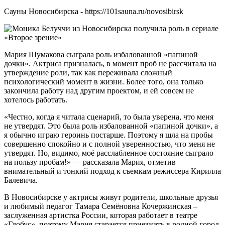
Сауны Новосибирска - https://101sauna.ru/novosibirsk
Мария Шумакова сыграла роль избалованной «папиной
дочки». Актриса призналась, в момент проб не рассчитала на
утверждение роли, так как переживала сложный
психологический момент в жизни. Более того, она только
закончила работу над другим проектом, и ей совсем не
хотелось работать.
«Честно, когда я читала сценарий, то была уверена, что меня
не утвердят. Это была роль избалованной «папиной дочки», а
я обычно играю героинь постарше. Поэтому я шла на пробы
совершенно спокойно и с полной уверенностью, что меня не
утвердят. Но, видимо, моё расслабленное состояние сыграло
на пользу пробам!» — рассказала Мария, отметив
внимательный и тонкий подход к съемкам режиссера Кирилла
Балевича.
В Новосибирске у актрисы живут родители, школьные друзья
и любимый педагог Тамара Семёновна Кочержинская –
заслуженная артистка России, которая работает в театре
«Глобус», поэтому Мария старается приезжать в родной город