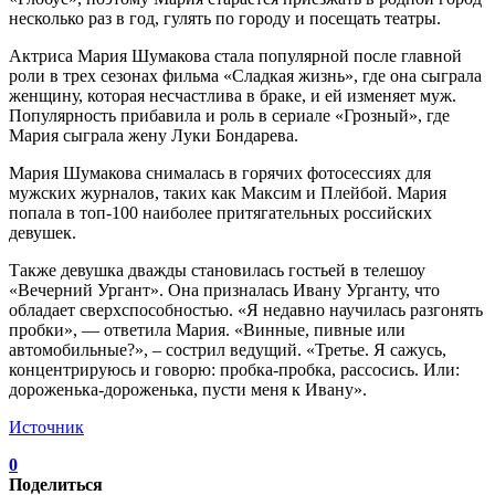
несколько раз в год, гулять по городу и посещать театры.
Актриса Мария Шумакова стала популярной после главной
роли в трех сезонах фильма «Сладкая жизнь», где она сыграла
женщину, которая несчастлива в браке, и ей изменяет муж.
Популярность прибавила и роль в сериале «Грозный», где
Мария сыграла жену Луки Бондарева.
Мария Шумакова снималась в горячих фотосессиях для
мужских журналов, таких как Максим и Плейбой. Мария
попала в топ-100 наиболее притягательных российских
девушек.
Также девушка дважды становилась гостьей в телешоу
«Вечерний Ургант». Она призналась Ивану Урганту, что
обладает сверхспособностью. «Я недавно научилась разгонять
пробки», — ответила Мария. «Винные, пивные или
автомобильные?», – сострил ведущий. «Третье. Я сажусь,
концентрируюсь и говорю: пробка-пробка, рассосись. Или:
дороженька-дороженька, пусти меня к Ивану».
Источник
0
Поделиться