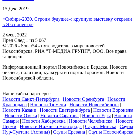
15 Дек, 2019
«Сибирь-2030. Строим будущее»: крупную выставку открыли
в Экспоцентре
2 Фев, 2022
Пред
След
1 из 5 067
© 2026 - Sonar54 - путеводитель в мире новостей
Новосибирска. РИА "Т-МЕДИА ГРУПП", ООО. Все права
защищены.
Информационный портал Новосибиска и Бердска. Новости
бизнеса, политики, культуры и спорта. Гороскоп. Новости
Новосибирской области.
Наши сайты партнеры:
Новости Санкт-Петербурга
|
Новости Оренбурга
|
Новости
Краснодара
|
Новости Тюмени
|
Новости Новосибирска
|
Новости Казани
|
Новости Екатеринбурга
|
Новости Воронежа
|
Новости Омска
|
Новости Саратова
|
Новости Уфы
|
Новости
Самары
|
Новости Хабаровска
|
Новости Челябинска
|
Новости
Перми
|
Новости Нижнего Новгорода
|
Сауны Минска
|
Сауны
Нур-Султана (Астаны)
|
Сауны Еревана
|
Сауны Новосибирска