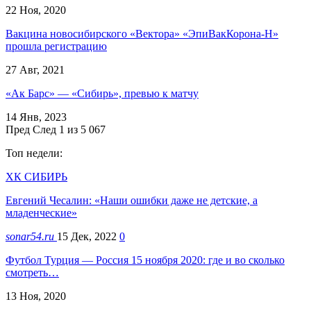
22 Ноя, 2020
Вакцина новосибирского «Вектора» «ЭпиВакКорона-Н»
прошла регистрацию
27 Авг, 2021
«Ак Барс» — «Сибирь», превью к матчу
14 Янв, 2023
Пред
След
1 из 5 067
Топ недели:
ХК СИБИРЬ
Евгений Чесалин: «Наши ошибки даже не детские, а
младенческие»
sonar54.ru
15 Дек, 2022
0
Футбол Турция — Россия 15 ноября 2020: где и во сколько
смотреть…
13 Ноя, 2020