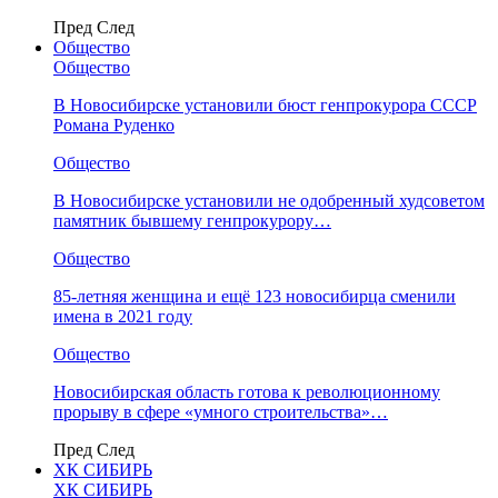
Пред
След
Общество
Общество
В Новосибирске установили бюст генпрокурора СССР
Романа Руденко
Общество
В Новосибирске установили не одобренный худсоветом
памятник бывшему генпрокурору…
Общество
85-летняя женщина и ещё 123 новосибирца сменили
имена в 2021 году
Общество
Новосибирская область готова к революционному
прорыву в сфере «умного строительства»…
Пред
След
ХК СИБИРЬ
ХК СИБИРЬ