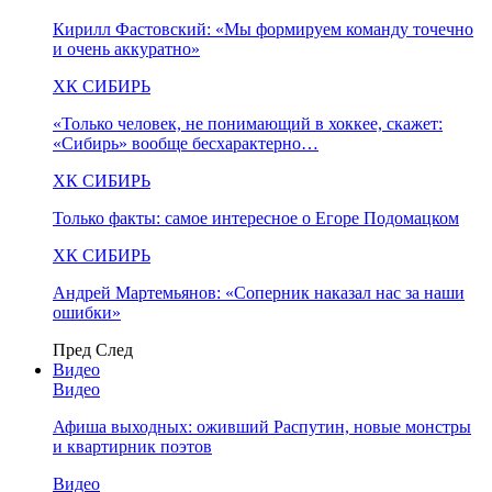
Кирилл Фастовский: «Мы формируем команду точечно
и очень аккуратно»
ХК СИБИРЬ
«Только человек, не понимающий в хоккее, скажет:
«Сибирь» вообще бесхарактерно…
ХК СИБИРЬ
Только факты: самое интересное о Егоре Подомацком
ХК СИБИРЬ
Андрей Мартемьянов: «Соперник наказал нас за наши
ошибки»
Пред
След
Видео
Видео
Афиша выходных: оживший Распутин, новые монстры
и квартирник поэтов
Видео