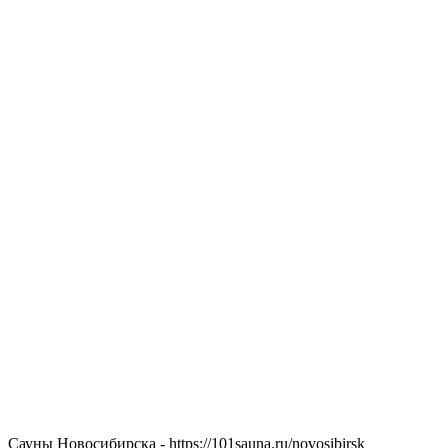
Сауны Новосибирска - https://101sauna.ru/novosibirsk