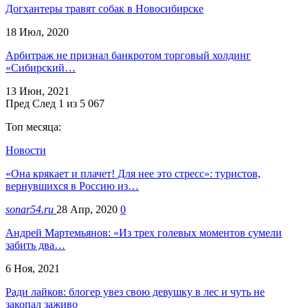
Догхантеры травят собак в Новосибирске
18 Июл, 2020
Арбитраж не признал банкротом торговый холдинг
«Сибирский…
13 Июн, 2021
Пред
След
1 из 5 067
Топ месяца:
Новости
«Она крякает и плачет! Для нее это стресс»: туристов,
вернувшихся в Россию из…
sonar54.ru
28 Апр, 2020
0
Андрей Мартемьянов: «Из трех голевых моментов сумели
забить два…
6 Ноя, 2021
Ради лайков: блогер увез свою девушку в лес и чуть не
закопал заживо