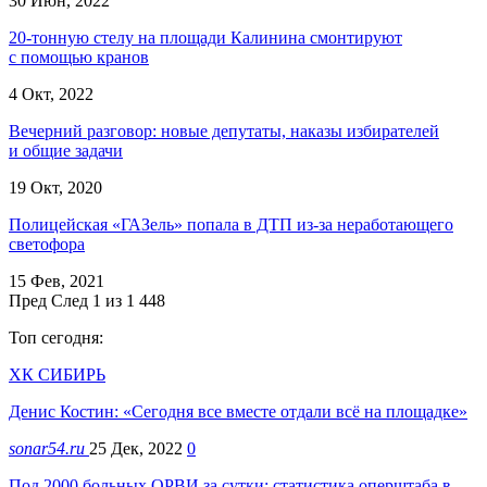
30 Июн, 2022
20-тонную стелу на площади Калинина смонтируют
с помощью кранов
4 Окт, 2022
Вечерний разговор: новые депутаты, наказы избирателей
и общие задачи
19 Окт, 2020
Полицейская «ГАЗель» попала в ДТП из-за неработающего
светофора
15 Фев, 2021
Пред
След
1 из 1 448
Топ сегодня:
ХК СИБИРЬ
Денис Костин: «Сегодня все вместе отдали всё на площадке»
sonar54.ru
25 Дек, 2022
0
Под 2000 больных ОРВИ за сутки: статистика оперштаба в