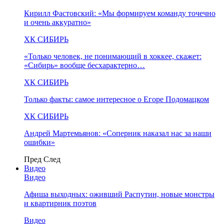
Кирилл Фастовский: «Мы формируем команду точечно
и очень аккуратно»
ХК СИБИРЬ
«Только человек, не понимающий в хоккее, скажет:
«Сибирь» вообще бесхарактерно…
ХК СИБИРЬ
Только факты: самое интересное о Егоре Подомацком
ХК СИБИРЬ
Андрей Мартемьянов: «Соперник наказал нас за наши
ошибки»
Пред
След
Видео
Видео
Афиша выходных: оживший Распутин, новые монстры
и квартирник поэтов
Видео