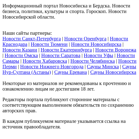
Информационный портал Новосибиска и Бердска. Новости
бизнеса, политики, культуры и спорта. Гороскоп. Новости
Новосибирской области.
Наши сайты партнеры:
Новости Санкт-Петербурга
|
Новости Оренбурга
|
Новости
Краснодара
|
Новости Тюмени
|
Новости Новосибирска
|
Новости Казани
|
Новости Екатеринбурга
|
Новости Воронежа
|
Новости Омска
|
Новости Саратова
|
Новости Уфы
|
Новости
Самары
|
Новости Хабаровска
|
Новости Челябинска
|
Новости
Перми
|
Новости Нижнего Новгорода
|
Сауны Минска
|
Сауны
Нур-Султана (Астаны)
|
Сауны Еревана
|
Сауны Новосибирска
Некоторые из материалов не рекомендованы к прочтению и
ознакомлению лицам не достигшим 18 лет.
Редакторы портала публикуют сторонние материалы с
соответствующим выполнением обязательств по сохранению
авторских прав.
В каждом публикуемом материале указывается ссылка на
источник правообладателя.