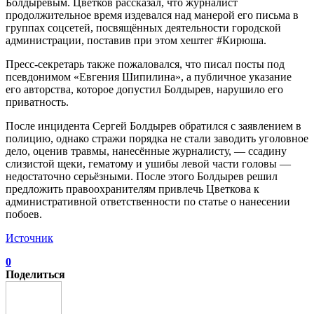
Болдыревым. Цветков рассказал, что журналист
продолжительное время издевался над манерой его письма в
группах соцсетей, посвящённых деятельности городской
администрации, поставив при этом хештег #Кирюша.
Пресс-секретарь также пожаловался, что писал посты под
псевдонимом «Евгения Шипилина», а публичное указание
его авторства, которое допустил Болдырев, нарушило его
приватность.
После инцидента Сергей Болдырев обратился с заявлением в
полицию, однако стражи порядка не стали заводить уголовное
дело, оценив травмы, нанесённые журналисту, — ссадину
слизистой щеки, гематому и ушибы левой части головы —
недостаточно серьёзными. После этого Болдырев решил
предложить правоохранителям привлечь Цветкова к
административной ответственности по статье о нанесении
побоев.
Источник
0
Поделиться