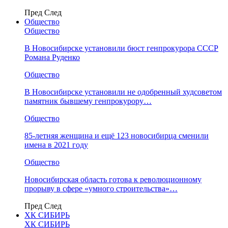
Пред
След
Общество
Общество
В Новосибирске установили бюст генпрокурора СССР
Романа Руденко
Общество
В Новосибирске установили не одобренный худсоветом
памятник бывшему генпрокурору…
Общество
85-летняя женщина и ещё 123 новосибирца сменили
имена в 2021 году
Общество
Новосибирская область готова к революционному
прорыву в сфере «умного строительства»…
Пред
След
ХК СИБИРЬ
ХК СИБИРЬ