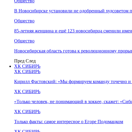
Общество
В Новосибирске установили не одобренный худсоветом
Общество
85-летняя женщина и ещё 123 новосибирца сменили имен
Общество
Новосибирская область готова к революционному прорыв
Пред
След
ХК СИБИРЬ
ХК СИБИРЬ
Кирилл Фастовский: «Мы формируем команду точечно и 
ХК СИБИРЬ
«Только человек, не понимающий в хоккее, скажет: «Си
ХК СИБИРЬ
Только факты: самое интересное о Егоре Подомацком
ХК СИБИРЬ