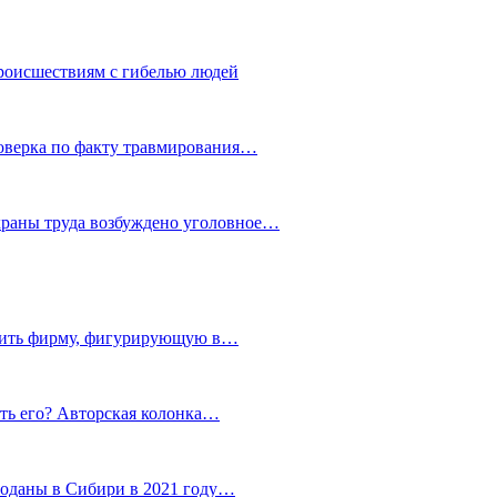
роисшествиям с гибелью людей
роверка по факту травмирования…
храны труда возбуждено уголовное…
тить фирму, фигурирующую в…
тить его? Авторская колонка…
роданы в Сибири в 2021 году…