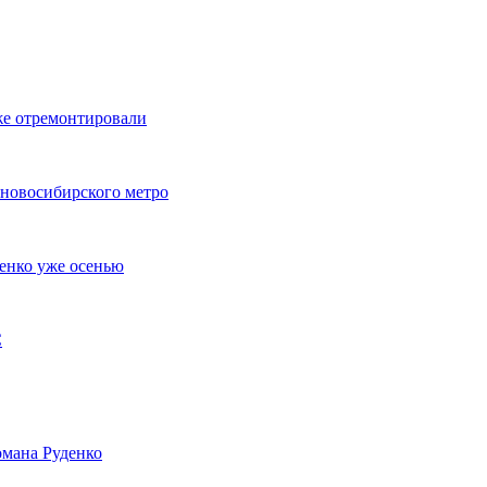
же отремонтировали
 новосибирского метро
енко уже осенью
С
мана Руденко