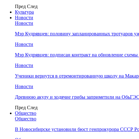
Пред
След
Культура
Новости
Новости
Мэр Кудрявцев: половину запланированных тротуаров у
Новости
Мэр Кудрявцев: подписан контракт на обновление схемы
Новости
Ученики вернутся в отремонтированную школу на Макар
Новости
Древнюю акулу и ходячие грибы заприметили на ОбьГЭ
Пред
След
Общество
Общество
В Новосибирске установили бюст генпрокурора СССР Ро