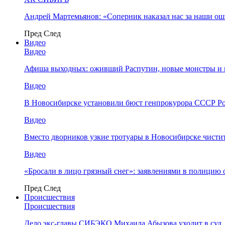
Андрей Мартемьянов: «Соперник наказал нас за наши о
Пред
След
Видео
Видео
Афиша выходных: оживший Распутин, новые монстры и 
Видео
В Новосибирске установили бюст генпрокурора СССР Ро
Видео
Вместо дворников узкие тротуары в Новосибирске чисти
Видео
«Бросали в лицо грязный снег»: заявлениями в полицию 
Пред
След
Происшествия
Происшествия
Дело экс-главы СИБЭКО Михаила Абызова уходит в суд