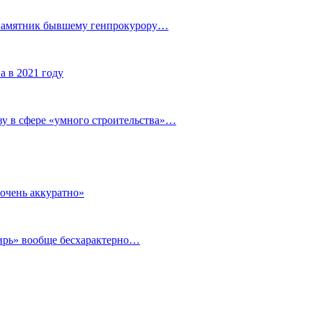
 памятник бывшему генпрокурору…
а в 2021 году
у в сфере «умного строительства»…
очень аккуратно»
бирь» вообще бесхарактерно…