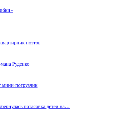
шибки»
квартирник поэтов
мана Руденко
т мини-погрузчик
обернулась потасовка детей на…