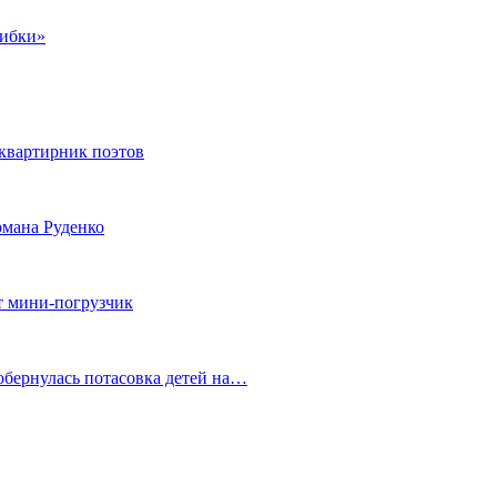
шибки»
квартирник поэтов
мана Руденко
т мини-погрузчик
обернулась потасовка детей на…