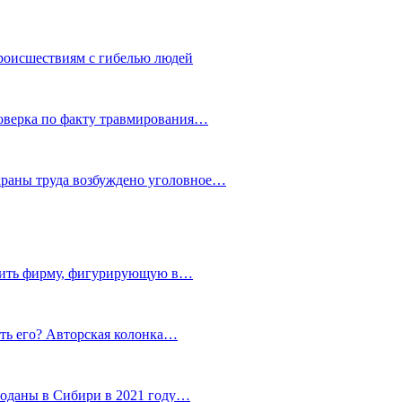
роисшествиям с гибелью людей
роверка по факту травмирования…
храны труда возбуждено уголовное…
тить фирму, фигурирующую в…
тить его? Авторская колонка…
роданы в Сибири в 2021 году…