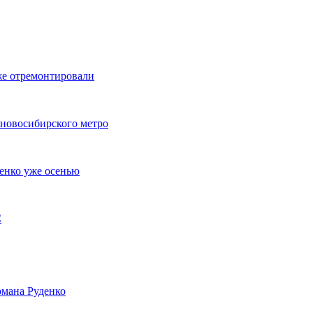
же отремонтировали
 новосибирского метро
енко уже осенью
С
мана Руденко