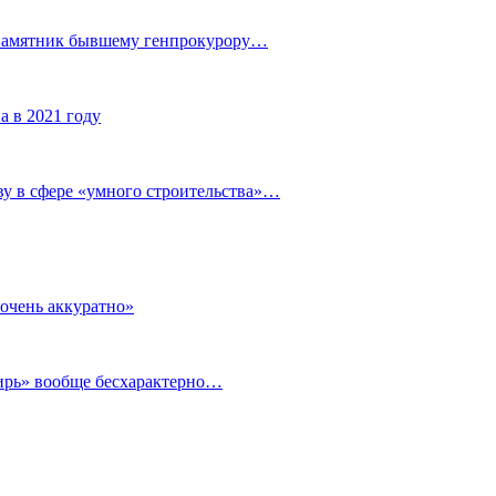
 памятник бывшему генпрокурору…
а в 2021 году
у в сфере «умного строительства»…
очень аккуратно»
бирь» вообще бесхарактерно…