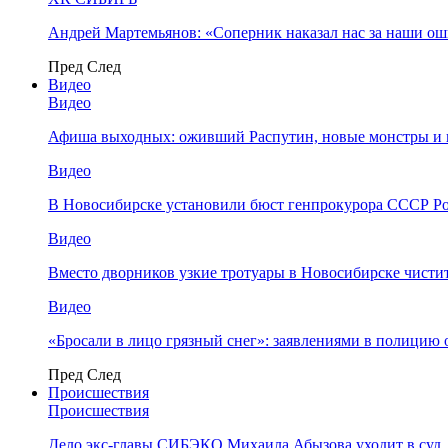
Андрей Мартемьянов: «Соперник наказал нас за наши о
Пред
След
Видео
Видео
Афиша выходных: оживший Распутин, новые монстры и 
Видео
В Новосибирске установили бюст генпрокурора СССР Ро
Видео
Вместо дворников узкие тротуары в Новосибирске чисти
Видео
«Бросали в лицо грязный снег»: заявлениями в полицию 
Пред
След
Происшествия
Происшествия
Дело экс-главы СИБЭКО Михаила Абызова уходит в суд