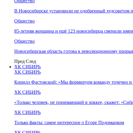
Общество
В Новосибирске установили не одобренный худсоветом
Общество
85-летняя женщина и ещё 123 новосибирца сменили имен
Общество
Новосибирская область готова к революционному прорыв
Пред
След
ХК СИБИРЬ
ХК СИБИРЬ
Кирилл Фастовский: «Мы формируем команду точечно и 
ХК СИБИРЬ
«Только человек, не понимающий в хоккее, скажет: «Си
ХК СИБИРЬ
Только факты: самое интересное о Егоре Подомацком
ХК СИБИРЬ