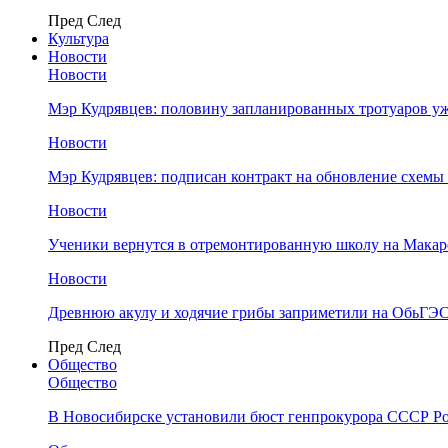
Пред
След
Культура
Новости
Новости
Мэр Кудрявцев: половину запланированных тротуаров у
Новости
Мэр Кудрявцев: подписан контракт на обновление схемы
Новости
Ученики вернутся в отремонтированную школу на Макар
Новости
Древнюю акулу и ходячие грибы заприметили на ОбьГЭ
Пред
След
Общество
Общество
В Новосибирске установили бюст генпрокурора СССР Ро