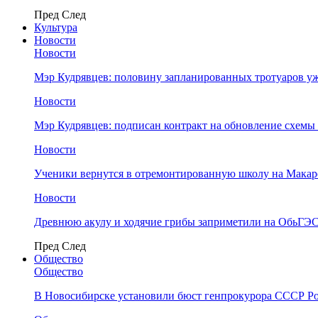
Пред
След
Культура
Новости
Новости
Мэр Кудрявцев: половину запланированных тротуаров у
Новости
Мэр Кудрявцев: подписан контракт на обновление схемы
Новости
Ученики вернутся в отремонтированную школу на Макар
Новости
Древнюю акулу и ходячие грибы заприметили на ОбьГЭ
Пред
След
Общество
Общество
В Новосибирске установили бюст генпрокурора СССР Ро