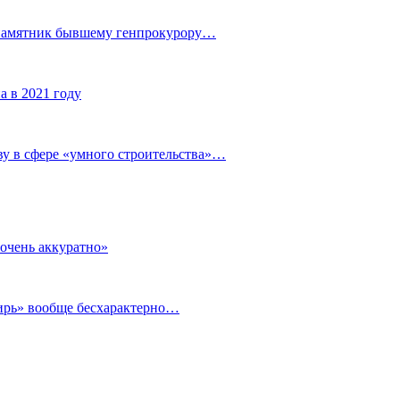
 памятник бывшему генпрокурору…
а в 2021 году
у в сфере «умного строительства»…
очень аккуратно»
бирь» вообще бесхарактерно…