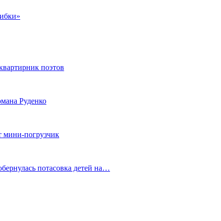
шибки»
квартирник поэтов
мана Руденко
т мини-погрузчик
обернулась потасовка детей на…