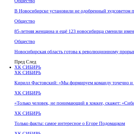
Общество
В Новосибирске установили не одобренный худсоветом
Общество
85-летняя женщина и ещё 123 новосибирца сменили имен
Общество
Новосибирская область готова к революционному прорыв
Пред
След
ХК СИБИРЬ
ХК СИБИРЬ
Кирилл Фастовский: «Мы формируем команду точечно и 
ХК СИБИРЬ
«Только человек, не понимающий в хоккее, скажет: «Си
ХК СИБИРЬ
Только факты: самое интересное о Егоре Подомацком
ХК СИБИРЬ