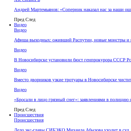
Андрей Мартемьянов: «Соперник наказал нас за наши о
Пред
След
Видео
Видео
Афиша выходных: оживший Распутин, новые монстры и 
Видео
В Новосибирске установили бюст генпрокурора СССР Ро
Видео
Вместо дворников узкие тротуары в Новосибирске чисти
Видео
«Бросали в лицо грязный снег»: заявлениями в полицию 
Пред
След
Происшествия
Происшествия
Дело экс-главы СИБЭКО Михаила Абызова уходит в суд