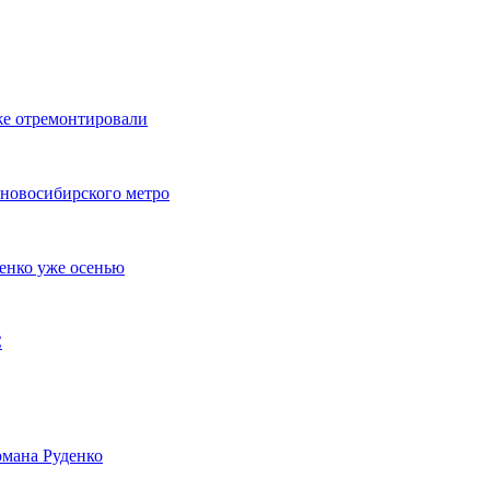
же отремонтировали
 новосибирского метро
енко уже осенью
С
мана Руденко