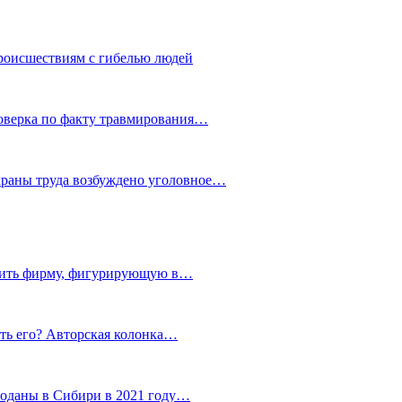
роисшествиям с гибелью людей
роверка по факту травмирования…
храны труда возбуждено уголовное…
тить фирму, фигурирующую в…
тить его? Авторская колонка…
роданы в Сибири в 2021 году…