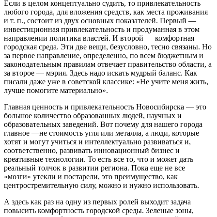
Если в целом концептуально судить, то привлекательность
любого города, для вложения средств, как места проживания
и т. п., состоит из двух основных показателей. Первый —
инвестиционная привлекательность и продуманная в этом
направлении политика властей. И второй — комфортная
городская среда. Эти две вещи, безусловно, тесно связаны. Но
за первое направление, определенно, по всем бюджетным и
законодательным правилам отвечает правительство области, а
за второе — мэрия. Здесь надо искать мудрый баланс. Как
писали даже уже в советской классике: «Не учите меня жить,
лучше помогите материально».
Главная ценность и привлекательность Новосибирска — это
большое количество образованных людей, научных и
образовательных заведений. Вот почему для нашего города
главное —не стоимость угля или металла, а люди, которые
хотят и могут учиться и интеллектуально развиваться и,
соответственно, развивать инновационный бизнес и
креативные технологии. То есть все то, что и может дать
реальный толчок в развитии региона. Пока еще не все
«мозги» утекли и постарели, это преимущество, как
центростремительную силу, можно и нужно использовать.
А здесь как раз на одну из первых ролей выходит задача
повысить комфортность городской среды. Зеленые зоны,