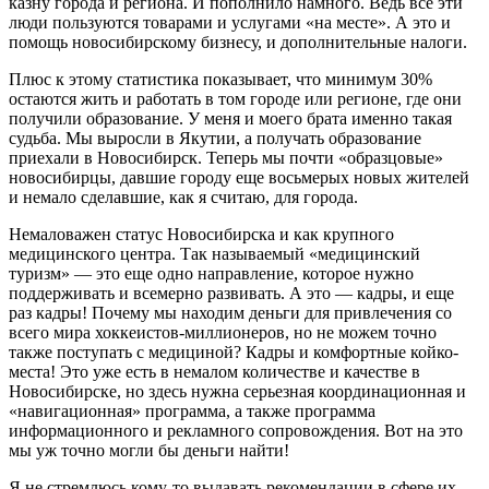
казну города и региона. И пополнило намного. Ведь все эти
люди пользуются товарами и услугами «на месте». А это и
помощь новосибирскому бизнесу, и дополнительные налоги.
Плюс к этому статистика показывает, что минимум 30%
остаются жить и работать в том городе или регионе, где они
получили образование. У меня и моего брата именно такая
судьба. Мы выросли в Якутии, а получать образование
приехали в Новосибирск. Теперь мы почти «образцовые»
новосибирцы, давшие городу еще восьмерых новых жителей
и немало сделавшие, как я считаю, для города.
Немаловажен статус Новосибирска и как крупного
медицинского центра. Так называемый «медицинский
туризм» — это еще одно направление, которое нужно
поддерживать и всемерно развивать. А это — кадры, и еще
раз кадры! Почему мы находим деньги для привлечения со
всего мира хоккеистов-миллионеров, но не можем точно
также поступать с медициной? Кадры и комфортные койко-
места! Это уже есть в немалом количестве и качестве в
Новосибирске, но здесь нужна серьезная координационная и
«навигационная» программа, а также программа
информационного и рекламного сопровождения. Вот на это
мы уж точно могли бы деньги найти!
Я не стремлюсь кому-то выдавать рекомендации в сфере их