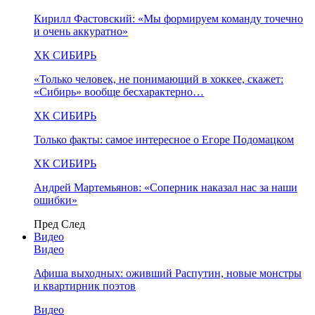
Кирилл Фастовский: «Мы формируем команду точечно
и очень аккуратно»
ХК СИБИРЬ
«Только человек, не понимающий в хоккее, скажет:
«Сибирь» вообще бесхарактерно…
ХК СИБИРЬ
Только факты: самое интересное о Егоре Подомацком
ХК СИБИРЬ
Андрей Мартемьянов: «Соперник наказал нас за наши
ошибки»
Пред
След
Видео
Видео
Афиша выходных: оживший Распутин, новые монстры
и квартирник поэтов
Видео