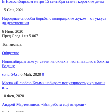
В Новосибирском метро 15 сентября станет коротким днем
15 Сен, 2021
Народные способы борьбы с колорадским жуком – от уксуса
до девственниц
6 Июн, 2020
Пред
След
1 из 5 067
Топ месяца:
Общество
Новосибирцы зажгут свечи на окнах в честь павших в боях за
Родину
sonar54.ru
6 Май, 2020
0
Маска «Я люблю Крым» набирает популярность у крымчан
и…
10 Фев, 2020
Андрей Мартемьянов: «Вся работа ещё впереди»