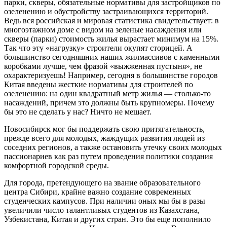
парки, скверы, обязательные нормативы для застройщиков по
озеленению и обустройству застраивающихся территорий.
Ведь вся российская и мировая статистика свидетельствует: в
многоэтажном доме с видом на зеленые насаждения или
скверы (парки) стоимость жилья вырастает минимум на 15%.
Так что эту «нагрузку» строители окупят сторицей. А
большинство сегодняшних наших жилмассивов с каменными
коробками лучше, чем фразой «выжженная пустыня», не
охарактеризуешь! Например, сегодня в большинстве городов
Китая введены жесткие нормативы для строителей по
озеленению: на один квадратный метр жилья — столько-то
насаждений, причем это должны быть крупномеры. Почему
бы это не сделать у нас? Ничто не мешает.
Новосибирск мог бы поддержать свою притягательность,
прежде всего для молодых, жаждущих развития людей из
соседних регионов, а также остановить утечку своих молодых
пассионариев как раз путем проведения политики создания
комфортной городской среды.
Для города, претендующего на звание образовательного
центра Сибири, крайне важно создание современных
студенческих кампусов. При наличии оных мы бы в разы
увеличили число талантливых студентов из Казахстана,
Узбекистана, Китая и других стран. Это бы еще пополнило