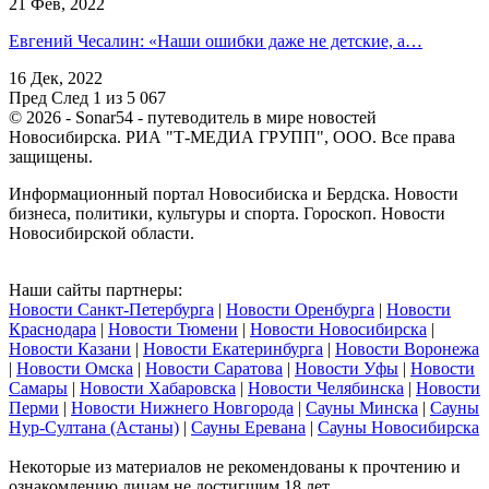
21 Фев, 2022
Евгений Чесалин: «Наши ошибки даже не детские, а…
16 Дек, 2022
Пред
След
1 из 5 067
© 2026 - Sonar54 - путеводитель в мире новостей
Новосибирска. РИА "Т-МЕДИА ГРУПП", ООО. Все права
защищены.
Информационный портал Новосибиска и Бердска. Новости
бизнеса, политики, культуры и спорта. Гороскоп. Новости
Новосибирской области.
Наши сайты партнеры:
Новости Санкт-Петербурга
|
Новости Оренбурга
|
Новости
Краснодара
|
Новости Тюмени
|
Новости Новосибирска
|
Новости Казани
|
Новости Екатеринбурга
|
Новости Воронежа
|
Новости Омска
|
Новости Саратова
|
Новости Уфы
|
Новости
Самары
|
Новости Хабаровска
|
Новости Челябинска
|
Новости
Перми
|
Новости Нижнего Новгорода
|
Сауны Минска
|
Сауны
Нур-Султана (Астаны)
|
Сауны Еревана
|
Сауны Новосибирска
Некоторые из материалов не рекомендованы к прочтению и
ознакомлению лицам не достигшим 18 лет.