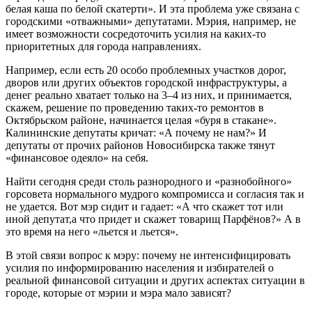
белая каша по белой скатерти». И эта проблема уже связана с
городскими «отважными» депутатами. Мэрия, например, не
имеет возможности сосредоточить усилия на каких-то
приоритетных для города направлениях.
Например, если есть 20 особо проблемных участков дорог,
дворов или других объектов городской инфраструктуры, а
денег реально хватает только на 3–4 из них, и принимается,
скажем, решение по проведению таких-то ремонтов в
Октябрьском районе, начинается целая «буря в стакане».
Калининские депутаты кричат: «А почему не нам?» И
депутаты от прочих районов Новосибирска также тянут
«финансовое одеяло» на себя.
Найти сегодня среди столь разнородного и «разнобойного»
горсовета нормального мудрого компромисса и согласия так и
не удается. Вот мэр сидит и гадает: «А что скажет тот или
иной депутат,а что придет и скажет товарищ Парфёнов?» А в
это время на него «льется и льется».
В этой связи вопрос к мэру: почему не интенсифицировать
усилия по информированию населения и избирателей о
реальной финансовой ситуации и других аспектах ситуации в
городе, которые от мэрии и мэра мало зависят?