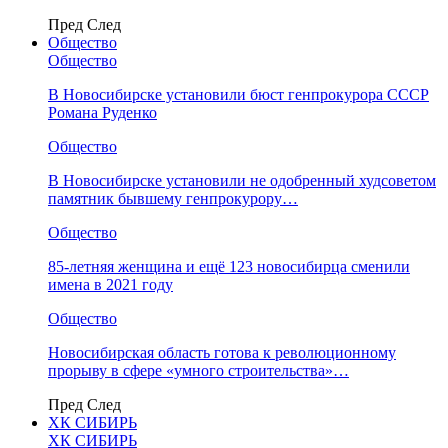
Пред
След
Общество
Общество
В Новосибирске установили бюст генпрокурора СССР
Романа Руденко
Общество
В Новосибирске установили не одобренный худсоветом
памятник бывшему генпрокурору…
Общество
85-летняя женщина и ещё 123 новосибирца сменили
имена в 2021 году
Общество
Новосибирская область готова к революционному
прорыву в сфере «умного строительства»…
Пред
След
ХК СИБИРЬ
ХК СИБИРЬ