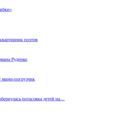
шибки»
квартирник поэтов
мана Руденко
т мини-погрузчик
обернулась потасовка детей на…