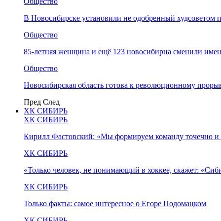
Общество
В Новосибирске установили не одобренный худсоветом
Общество
85-летняя женщина и ещё 123 новосибирца сменили имен
Общество
Новосибирская область готова к революционному прорыв
Пред
След
ХК СИБИРЬ
ХК СИБИРЬ
Кирилл Фастовский: «Мы формируем команду точечно и 
ХК СИБИРЬ
«Только человек, не понимающий в хоккее, скажет: «Си
ХК СИБИРЬ
Только факты: самое интересное о Егоре Подомацком
ХК СИБИРЬ