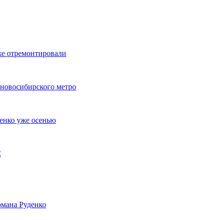
же отремонтировали
 новосибирского метро
енко уже осенью
С
мана Руденко