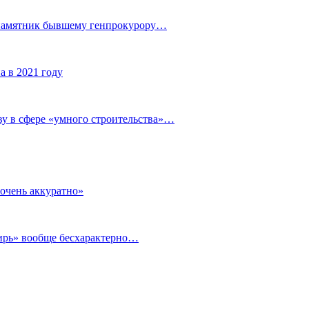
 памятник бывшему генпрокурору…
а в 2021 году
у в сфере «умного строительства»…
очень аккуратно»
бирь» вообще бесхарактерно…