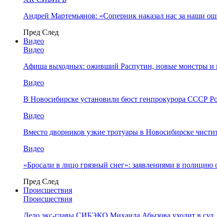
Андрей Мартемьянов: «Соперник наказал нас за наши о
Пред
След
Видео
Видео
Афиша выходных: оживший Распутин, новые монстры и 
Видео
В Новосибирске установили бюст генпрокурора СССР Ро
Видео
Вместо дворников узкие тротуары в Новосибирске чисти
Видео
«Бросали в лицо грязный снег»: заявлениями в полицию 
Пред
След
Происшествия
Происшествия
Дело экс-главы СИБЭКО Михаила Абызова уходит в суд