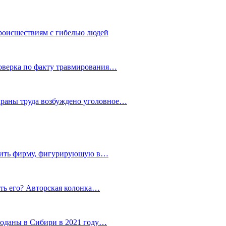
роисшествиям с гибелью людей
роверка по факту травмирования…
храны труда возбуждено уголовное…
тить фирму, фигурирующую в…
тить его? Авторская колонка…
роданы в Сибири в 2021 году…