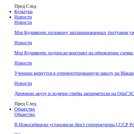
Пред
След
Культура
Новости
Новости
Мэр Кудрявцев: половину запланированных тротуаров у
Новости
Мэр Кудрявцев: подписан контракт на обновление схемы
Новости
Ученики вернутся в отремонтированную школу на Макар
Новости
Древнюю акулу и ходячие грибы заприметили на ОбьГЭ
Пред
След
Общество
Общество
В Новосибирске установили бюст генпрокурора СССР Ро