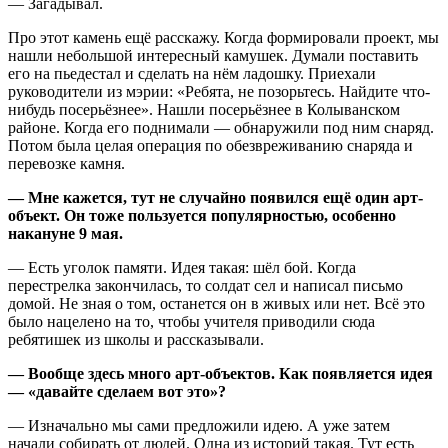
— Загадывал.
Про этот камень ещё расскажу. Когда формировали проект, мы
нашли небольшой интересный камушек. Думали поставить
его на пьедестал и сделать на нём ладошку. Приехали
руководители из мэрии: «Ребята, не позорьтесь. Найдите что-
нибудь посерьёзнее». Нашли посерьёзнее в Колыванском
районе. Когда его поднимали — обнаружили под ним снаряд.
Потом была целая операция по обезвреживанию снаряда и
перевозке камня.
— Мне кажется, тут не случайно появился ещё один арт-
объект. Он тоже пользуется популярностью, особенно
накануне 9 мая.
— Есть уголок памяти. Идея такая: шёл бой. Когда
перестрелка закончилась, то солдат сел и написал письмо
домой. Не зная о том, останется он в живых или нет. Всё это
было нацелено на то, чтобы учителя приводили сюда
ребятишек из школы и рассказывали.
— Вообще здесь много арт-объектов. Как появляется идея
— «давайте сделаем вот это»?
— Изначально мы сами предложили идею. А уже затем
начали собирать от людей. Одна из историй такая. Тут есть