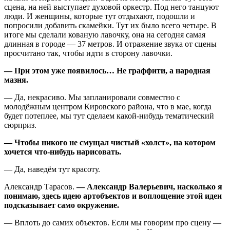
сцена, на ней выступает духовой оркестр. Под него танцуют
люди. И женщины, которые тут отдыхают, подошли и
попросили добавить скамейки. Тут их было всего четыре. В
итоге мы сделали кованую лавочку, она на сегодня самая
длинная в городе — 37 метров. И отражение звука от сцены
просчитано так, чтобы идти в сторону лавочки.
— При этом уже появилось… Не граффити, а народная
мазня.
— Да, некрасиво. Мы запланировали совместно с
молодёжным центром Кировского района, что в мае, когда
будет потеплее, мы тут сделаем какой-нибудь тематический
сюрприз.
— Чтобы никого не смущал чистый «холст», на котором
хочется что-нибудь нарисовать.
— Да, наведём тут красоту.
Александр Тарасов.
— Александр Валерьевич, насколько я
понимаю, здесь идею артобъектов и воплощение этой идеи
подсказывает само окружение.
— Вплоть до самих объектов. Если мы говорим про сцену —