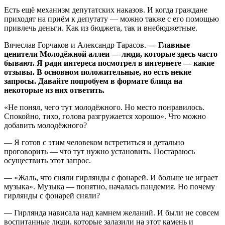
Есть ещё механизм депутатских наказов. И когда граждане
приходят на приём к депутату — можно также с его помощью
привлечь деньги. Как из бюджета, так и внебюджетные.
Вячеслав Горчаков и Александр Тарасов.
— Главные
ценители Молодёжной аллеи — люди, которые здесь часто
бывают. Я ради интереса посмотрел в интернете — какие
отзывы. В основном положительные, но есть некие
запросы. Давайте попробуем в формате блица на
некоторые из них ответить.
«Не понял, чего тут молодёжного. Но место понравилось.
Спокойно, тихо, голова разгружается хорошо». Что можно
добавить молодёжного?
— Я готов с этим человеком встретиться и детально
проговорить — что тут нужно установить. Постараюсь
осуществить этот запрос.
— «Жаль, что сняли гирлянды с фонарей. И больше не играет
музыка». Музыка — понятно, началась пандемия. Но почему
гирлянды с фонарей сняли?
— Гирлянда нависала над камнем желаний. И были не совсем
воспитанные люди, которые залазили на этот камень и