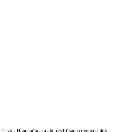
Сауны Новосибирска - https://101sauna.ru/novosibirsk