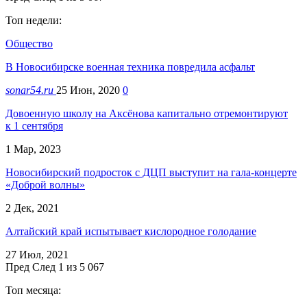
Топ недели:
Общество
В Новосибирске военная техника повредила асфальт
sonar54.ru
25 Июн, 2020
0
Довоенную школу на Аксёнова капитально отремонтируют
к 1 сентября
1 Мар, 2023
Новосибирский подросток с ДЦП выступит на гала-концерте
«Доброй волны»
2 Дек, 2021
Алтайский край испытывает кислородное голодание
27 Июл, 2021
Пред
След
1 из 5 067
Топ месяца: