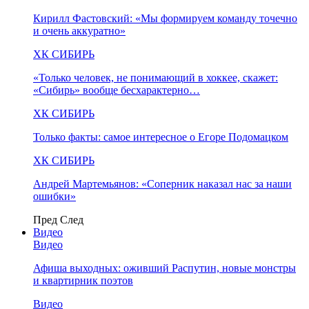
Кирилл Фастовский: «Мы формируем команду точечно
и очень аккуратно»
ХК СИБИРЬ
«Только человек, не понимающий в хоккее, скажет:
«Сибирь» вообще бесхарактерно…
ХК СИБИРЬ
Только факты: самое интересное о Егоре Подомацком
ХК СИБИРЬ
Андрей Мартемьянов: «Соперник наказал нас за наши
ошибки»
Пред
След
Видео
Видео
Афиша выходных: оживший Распутин, новые монстры
и квартирник поэтов
Видео