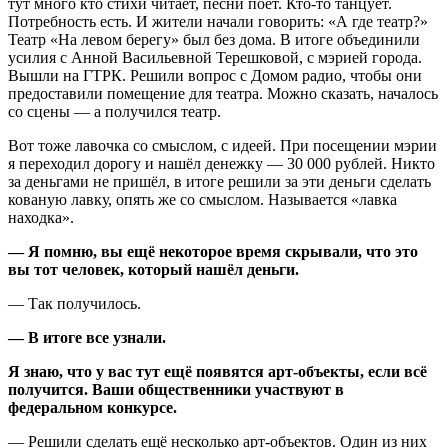
тут много кто стихи читает, песни поёт. Кто-то танцует.
Потребность есть. И жители начали говорить: «А где театр?»
Театр «На левом берегу» был без дома. В итоге объединили
усилия с Анной Васильевной Терешковой, с мэрией города.
Вышли на ГТРК. Решили вопрос с Домом радио, чтобы они
предоставили помещение для театра. Можно сказать, началось
со сцены — а получился театр.
Вот тоже лавочка со смыслом, с идеей. При посещении мэрии
я переходил дорогу и нашёл денежку — 30 000 рублей. Никто
за деньгами не пришёл, в итоге решили за эти деньги сделать
кованую лавку, опять же со смыслом. Называется «лавка
находка».
— Я помню, вы ещё некоторое время скрывали, что это
вы тот человек, который нашёл деньги.
— Так получилось.
— В итоге все узнали.
Я знаю, что у вас тут ещё появятся арт-объекты, если всё
получится. Ваши общественники участвуют в
федеральном конкурсе.
— Решили сделать ещё несколько арт-объектов. Один из них