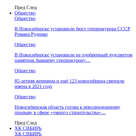
Пред
След
Общество
Общество
В Новосибирске установили бюст генпрокурора СССР
Романа Руденко
Общество
В Новосибирске установили не одобренный худсоветом
памятник бывшему генпрокурору…
Общество
85-летняя женщина и ещё 123 новосибирца сменили
имена в 2021 году
Общество
Новосибирская область готова к революционному
прорыву в сфере «умного строительства»…
Пред
След
ХК СИБИРЬ
ХК СИБИРЬ