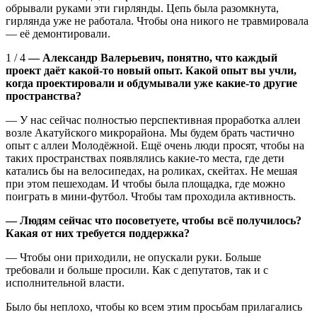
обрывали руками эти гирлянды. Цепь была разомкнута,
гирлянда уже не работала. Чтобы она никого не травмировала
— её демонтировали.
1 / 4
— Александр Валерьевич, понятно, что каждый
проект даёт какой-то новый опыт. Какой опыт вы учли,
когда проектировали и обдумывали уже какие-то другие
пространства?
— У нас сейчас полностью перспективная проработка аллеи
возле Акатуйского микрорайона. Мы будем брать частично
опыт с аллеи Молодёжной. Ещё очень люди просят, чтобы на
таких пространствах появлялись какие-то места, где дети
катались бы на велосипедах, на роликах, скейтах. Не мешая
при этом пешеходам. И чтобы была площадка, где можно
поиграть в мини-футбол. Чтобы там проходила активность.
— Людям сейчас что посоветуете, чтобы всё получилось?
Какая от них требуется поддержка?
— Чтобы они приходили, не опускали руки. Больше
требовали и больше просили. Как с депутатов, так и с
исполнительной власти.
Было бы неплохо, чтобы ко всем этим просьбам прилагались