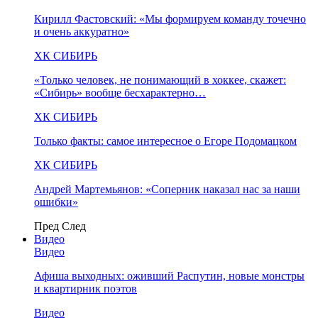
Кирилл Фастовский: «Мы формируем команду точечно
и очень аккуратно»
ХК СИБИРЬ
«Только человек, не понимающий в хоккее, скажет:
«Сибирь» вообще бесхарактерно…
ХК СИБИРЬ
Только факты: самое интересное о Егоре Подомацком
ХК СИБИРЬ
Андрей Мартемьянов: «Соперник наказал нас за наши
ошибки»
Пред
След
Видео
Видео
Афиша выходных: оживший Распутин, новые монстры
и квартирник поэтов
Видео