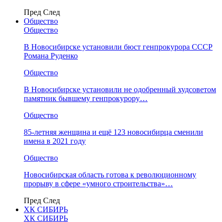
Пред
След
Общество
Общество
В Новосибирске установили бюст генпрокурора СССР
Романа Руденко
Общество
В Новосибирске установили не одобренный худсоветом
памятник бывшему генпрокурору…
Общество
85-летняя женщина и ещё 123 новосибирца сменили
имена в 2021 году
Общество
Новосибирская область готова к революционному
прорыву в сфере «умного строительства»…
Пред
След
ХК СИБИРЬ
ХК СИБИРЬ