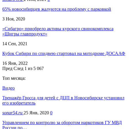
65% новосибирцев жалуются на проблему с парковкой
3 Ноя, 2020
«Сибагро» приобрело активы курского свинокомплекса
«Щигры главпродукт»
14 Сен, 2021
Кубок Сибири по спидвею стартовал на мотодроме ДОСААФ
16 Янв, 2022
Пред
След
1 из 5 067
Топ месяца:
Видео
Тренажёр Гросса для детей с ДЦП в Новосибирске установил
его изобретатель
sonar54.ru
25 Янв, 2020
0
Управлением по контролю за оборотом наркотиков ГУ МВД
России по…