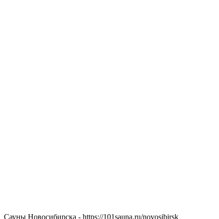
Сауны Новосибирска - https://101sauna.ru/novosibirsk