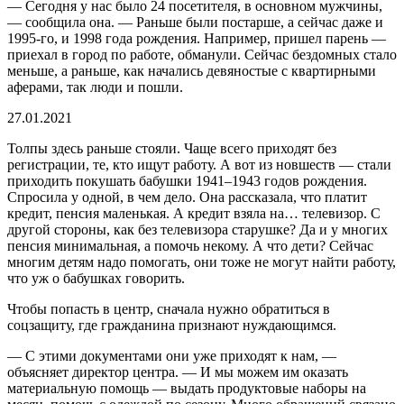
— Сегодня у нас было 24 посетителя, в основном мужчины,
— сообщила она. — Раньше были постарше, а сейчас даже и
1995-го, и 1998 года рождения. Например, пришел парень —
приехал в город по работе, обманули. Сейчас бездомных стало
меньше, а раньше, как начались девяностые с квартирными
аферами, так люди и пошли.
27.01.2021
Толпы здесь раньше стояли. Чаще всего приходят без
регистрации, те, кто ищут работу. А вот из новшеств — стали
приходить покушать бабушки 1941–1943 годов рождения.
Спросила у одной, в чем дело. Она рассказала, что платит
кредит, пенсия маленькая. А кредит взяла на… телевизор. С
другой стороны, как без телевизора старушке? Да и у многих
пенсия минимальная, а помочь некому. А что дети? Сейчас
многим детям надо помогать, они тоже не могут найти работу,
что уж о бабушках говорить.
Чтобы попасть в центр, сначала нужно обратиться в
соцзащиту, где гражданина признают нуждаю­щимся.
— С этими документами они уже приходят к нам, —
объясняет директор центра. — И мы можем им оказать
материальную помощь — выдать продуктовые наборы на