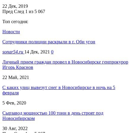
22 Дек, 2019
Пред
След
1 из 5 067
Топ сегодня:
Новости
Сотрудники полиции раскрыли в г. Оби угон
sonar54.ru
14 Дек, 2021
0
Личный прием граждан провел в Новосибирске генпрокурор
Игорь Краснов
22 Май, 2021
С каких улиц вывезут снег в Новосибирске в ночь на 5
февраля
5 Фев, 2020
Сырзавод мощностью 100 тонн в день строят под
Новосибирском
30 Авг, 2022