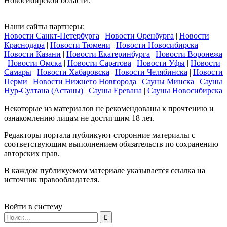
Новосибирской области.
Наши сайты партнеры:
Новости Санкт-Петербурга
|
Новости Оренбурга
|
Новости
Краснодара
|
Новости Тюмени
|
Новости Новосибирска
|
Новости Казани
|
Новости Екатеринбурга
|
Новости Воронежа
|
Новости Омска
|
Новости Саратова
|
Новости Уфы
|
Новости
Самары
|
Новости Хабаровска
|
Новости Челябинска
|
Новости
Перми
|
Новости Нижнего Новгорода
|
Сауны Минска
|
Сауны
Нур-Султана (Астаны)
|
Сауны Еревана
|
Сауны Новосибирска
Некоторые из материалов не рекомендованы к прочтению и
ознакомлению лицам не достигшим 18 лет.
Редакторы портала публикуют сторонние материалы с
соответствующим выполнением обязательств по сохранению
авторских прав.
В каждом публикуемом материале указывается ссылка на
источник правообладателя.
Войти в систему