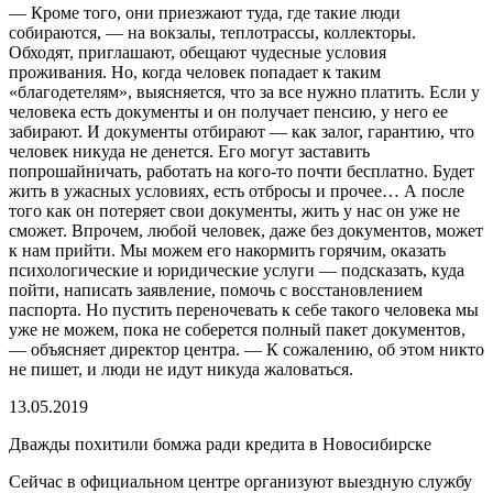
— Кроме того, они приезжают туда, где такие люди
собираются, — на вокзалы, теплотрассы, коллекторы.
Обходят, приглашают, обещают чудесные условия
проживания. Но, когда человек попадает к таким
«благодетелям», выясняется, что за все нужно платить. Если у
человека есть документы и он получает пенсию, у него ее
забирают. И документы отбирают — как залог, гарантию, что
человек никуда не денется. Его могут заставить
попрошайничать, работать на кого-то почти бесплатно. Будет
жить в ужасных условиях, есть отбросы и прочее… А после
того как он потеряет свои документы, жить у нас он уже не
сможет. Впрочем, любой человек, даже без документов, может
к нам прийти. Мы можем его накормить горячим, оказать
психологические и юридические услуги — подсказать, куда
пойти, написать заявление, помочь с восстановлением
паспорта. Но пустить переночевать к себе такого человека мы
уже не можем, пока не соберется полный пакет документов,
— объясняет директор центра. — К сожалению, об этом никто
не пишет, и люди не идут никуда жаловаться.
13.05.2019
Дважды похитили бомжа ради кредита в Новосибирске
Сейчас в официальном центре организуют выездную службу