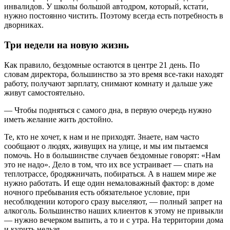
инвалидов. У школы большой автодром, который, кстати,
нужно постоянно чистить. Поэтому всегда есть потребность в
дворниках.
Три недели на новую жизнь
Как правило, бездомные остаются в центре 21 день. По
словам директора, большинство за это время все-таки находят
работу, получают зарплату, снимают комнату и дальше уже
живут самостоятельно.
— Чтобы подняться с самого дна, в первую очередь нужно
иметь желание жить достойно.
Те, кто не хочет, к нам и не приходят. Знаете, нам часто
сообщают о людях, живущих на улице, и мы им пытаемся
помочь. Но в большинстве случаев бездомные говорят: «Нам
это не надо». Дело в том, что их все устраивает — спать на
теплотрассе, бродяжничать, побираться. А в нашем мире же
нужно работать. И еще один немаловажный фактор: в доме
ночного пребывания есть обязательное условие, при
несоблюдении которого сразу выселяют, — полный запрет на
алкоголь. Большинство наших клиентов к этому не привыкли
— нужно вечерком выпить, а то и с утра. На территории дома
и курить нельзя.