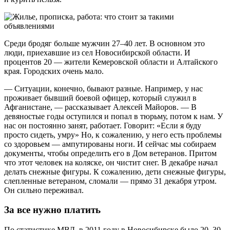
Среди бродяг больше мужчин 27–40 лет. В основном это
люди, приехавшие из сел Новосибирской области. И
процентов 20 — жители Кемеровской области и Алтайского
края. Городских очень мало.
— Ситуации, конечно, бывают разные. Например, у нас
проживает бывший боевой офицер, который служил в
Афганистане, — рассказывает Алексей Майоров. — В
девяностые годы оступился и попал в тюрьму, потом к нам. У
нас он постоянно занят, работает. Говорит: «Если я буду
просто сидеть, умру» Но, к сожалению, у него есть проблемы
со здоровьем — ампутированы ноги. И сейчас мы собираем
документы, чтобы определить его в Дом ветеранов. Притом
что этот человек на коляске, он чистит снег. В декабре начал
делать снежные фигуры. К сожалению, дети снежные фигуры,
слепленные ветераном, сломали — прямо 31 декабря утром.
Он сильно переживал.
За все нужно платить
По статистике МВД, в 2011 году в Новосибирске было 20–30