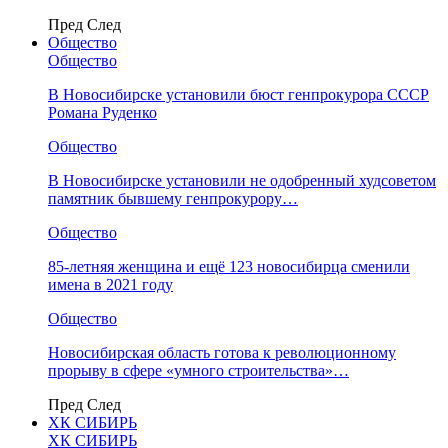
Пред
След
Общество
Общество
В Новосибирске установили бюст генпрокурора СССР
Романа Руденко
Общество
В Новосибирске установили не одобренный худсоветом
памятник бывшему генпрокурору…
Общество
85-летняя женщина и ещё 123 новосибирца сменили
имена в 2021 году
Общество
Новосибирская область готова к революционному
прорыву в сфере «умного строительства»…
Пред
След
ХК СИБИРЬ
ХК СИБИРЬ