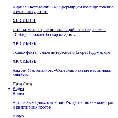
Кирилл Фастовский: «Мы формируем команду точечно
и очень аккуратно»
ХК СИБИРЬ
«Только человек, не понимающий в хоккее, скажет:
«Сибирь» вообще бесхарактерно…
ХК СИБИРЬ
Только факты: самое интересное о Егоре Подомацком
ХК СИБИРЬ
Андрей Мартемьянов: «Соперник наказал нас за наши
ошибки»
Пред
След
Видео
Видео
Афиша выходных: оживший Распутин, новые монстры
и квартирник поэтов
Видео