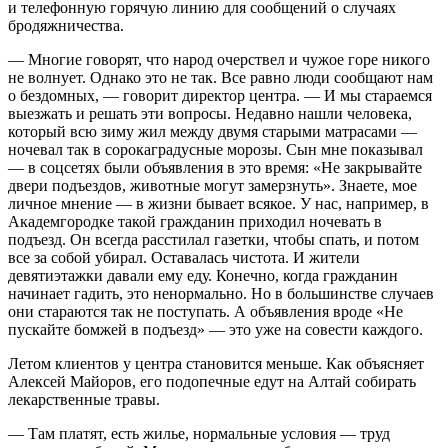
и телефонную горячую линию для сообщений о случаях
бродяжничества.
— Многие говорят, что народ очерствел и чужое горе никого
не волнует. Однако это не так. Все равно люди сообщают нам
о бездомных, — говорит директор центра. — И мы стараемся
выезжать и решать эти вопросы. Недавно нашли человека,
который всю зиму жил между двумя старыми матрасами —
ночевал так в сорокаградусные морозы. Сын мне показывал
— в соцсетях были объявления в это время: «Не закрывайте
двери подъездов, животные могут замерзнуть». Знаете, мое
личное мнение — в жизни бывает всякое. У нас, например, в
Академгородке такой гражданин приходил ночевать в
подъезд. Он всегда расстилал газетки, чтобы спать, и потом
все за собой убирал. Оставалась чистота. И жители
девятиэтажки давали ему еду. Конечно, когда гражданин
начинает гадить, это ненормально. Но в большинстве случаев
они стараются так не поступать. А объявления вроде «Не
пускайте бомжей в подъезд» — это уже на совести каждого.
Летом клиентов у центра становится меньше. Как объясняет
Алексей Майоров, его подопечные едут на Алтай собирать
лекарственные травы.
— Там платят, есть жилье, нормальные условия — труд