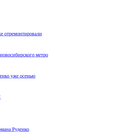
же отремонтировали
 новосибирского метро
енко уже осенью
С
мана Руденко