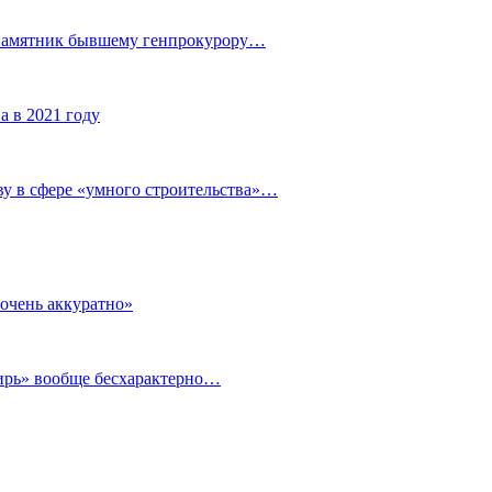
 памятник бывшему генпрокурору…
а в 2021 году
у в сфере «умного строительства»…
очень аккуратно»
бирь» вообще бесхарактерно…