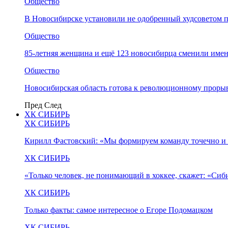
Общество
В Новосибирске установили не одобренный худсоветом
Общество
85-летняя женщина и ещё 123 новосибирца сменили имен
Общество
Новосибирская область готова к революционному прорыв
Пред
След
ХК СИБИРЬ
ХК СИБИРЬ
Кирилл Фастовский: «Мы формируем команду точечно и 
ХК СИБИРЬ
«Только человек, не понимающий в хоккее, скажет: «Си
ХК СИБИРЬ
Только факты: самое интересное о Егоре Подомацком
ХК СИБИРЬ