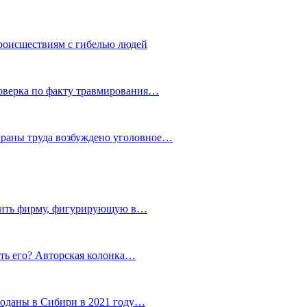
роисшествиям с гибелью людей
роверка по факту травмирования…
храны труда возбуждено уголовное…
тить фирму, фигурирующую в…
тить его? Авторская колонка…
роданы в Сибири в 2021 году…