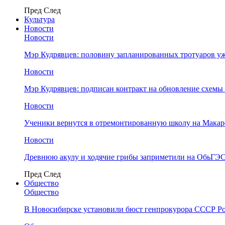
Пред
След
Культура
Новости
Новости
Мэр Кудрявцев: половину запланированных тротуаров у
Новости
Мэр Кудрявцев: подписан контракт на обновление схемы
Новости
Ученики вернутся в отремонтированную школу на Макар
Новости
Древнюю акулу и ходячие грибы заприметили на ОбьГЭ
Пред
След
Общество
Общество
В Новосибирске установили бюст генпрокурора СССР Ро