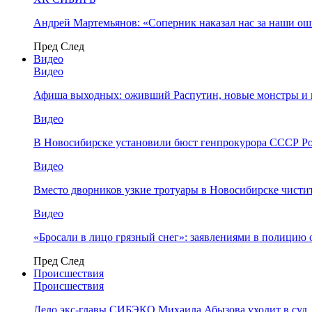
Андрей Мартемьянов: «Соперник наказал нас за наши о
Пред
След
Видео
Видео
Афиша выходных: оживший Распутин, новые монстры и 
Видео
В Новосибирске установили бюст генпрокурора СССР Ро
Видео
Вместо дворников узкие тротуары в Новосибирске чисти
Видео
«Бросали в лицо грязный снег»: заявлениями в полицию 
Пред
След
Происшествия
Происшествия
Дело экс-главы СИБЭКО Михаила Абызова уходит в суд