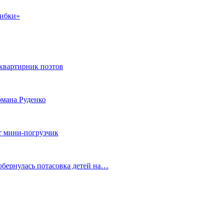
шибки»
квартирник поэтов
мана Руденко
т мини-погрузчик
обернулась потасовка детей на…