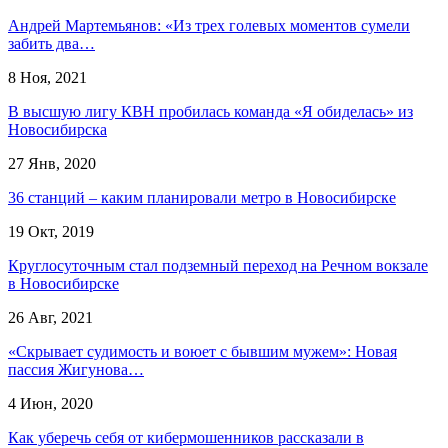
Андрей Мартемьянов: «Из трех голевых моментов сумели
забить два…
8 Ноя, 2021
В высшую лигу КВН пробилась команда «Я обиделась» из
Новосибирска
27 Янв, 2020
36 станций – каким планировали метро в Новосибирске
19 Окт, 2019
Круглосуточным стал подземный переход на Речном вокзале
в Новосибирске
26 Авг, 2021
«Скрывает судимость и воюет с бывшим мужем»: Новая
пассия Жигунова…
4 Июн, 2020
Как уберечь себя от кибермошенников рассказали в