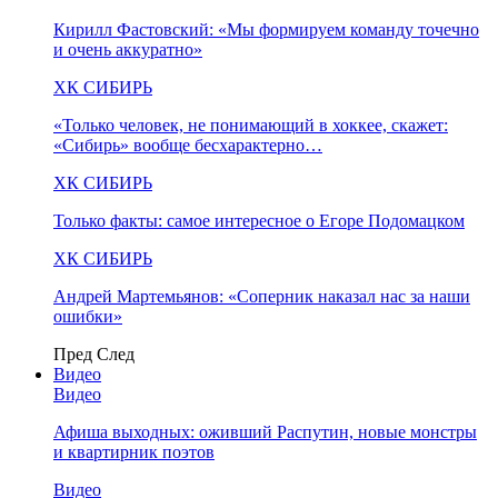
Кирилл Фастовский: «Мы формируем команду точечно
и очень аккуратно»
ХК СИБИРЬ
«Только человек, не понимающий в хоккее, скажет:
«Сибирь» вообще бесхарактерно…
ХК СИБИРЬ
Только факты: самое интересное о Егоре Подомацком
ХК СИБИРЬ
Андрей Мартемьянов: «Соперник наказал нас за наши
ошибки»
Пред
След
Видео
Видео
Афиша выходных: оживший Распутин, новые монстры
и квартирник поэтов
Видео