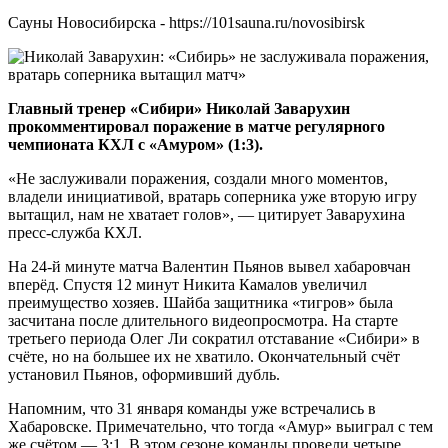
Сауны Новосибирска - https://101sauna.ru/novosibirsk
Главный тренер «Сибири» Николай Заварухин
прокомментировал поражение в матче регулярного
чемпионата КХЛ с «Амуром» (1:3).
«Не заслуживали поражения, создали много моментов,
владели инициативой, вратарь соперника уже вторую игру
вытащил, нам не хватает голов», — цитирует Заварухина
пресс-служба КХЛ.
На 24-й минуте матча Валентин Пьянов вывел хабаровчан
вперёд. Спустя 12 минут Никита Камалов увеличил
преимущество хозяев. Шайба защитника «тигров» была
засчитана после длительного видеопросмотра. На старте
третьего периода Олег Ли сократил отставание «Сибири» в
счёте, но на большее их не хватило. Окончательный счёт
установил Пьянов, оформивший дубль.
Напомним, что 31 января команды уже встречались в
Хабаровске. Примечательно, что тогда «Амур» выиграл с тем
же счётом — 3:1. В этом сезоне команды провели четыре