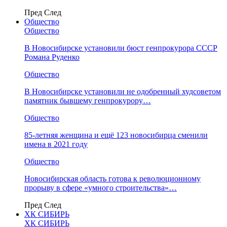
Пред
След
Общество
Общество
В Новосибирске установили бюст генпрокурора СССР
Романа Руденко
Общество
В Новосибирске установили не одобренный худсоветом
памятник бывшему генпрокурору…
Общество
85-летняя женщина и ещё 123 новосибирца сменили
имена в 2021 году
Общество
Новосибирская область готова к революционному
прорыву в сфере «умного строительства»…
Пред
След
ХК СИБИРЬ
ХК СИБИРЬ