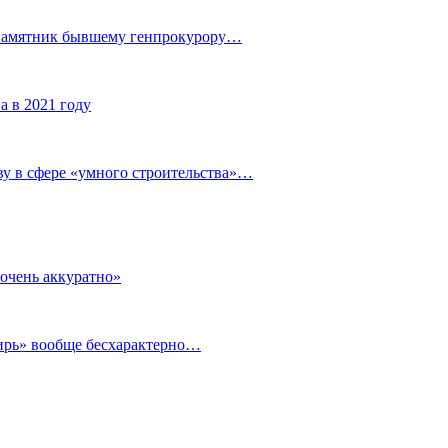
 памятник бывшему генпрокурору…
а в 2021 году
у в сфере «умного строительства»…
очень аккуратно»
бирь» вообще бесхарактерно…