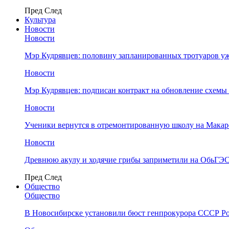
Пред
След
Культура
Новости
Новости
Мэр Кудрявцев: половину запланированных тротуаров у
Новости
Мэр Кудрявцев: подписан контракт на обновление схемы
Новости
Ученики вернутся в отремонтированную школу на Макар
Новости
Древнюю акулу и ходячие грибы заприметили на ОбьГЭ
Пред
След
Общество
Общество
В Новосибирске установили бюст генпрокурора СССР Ро