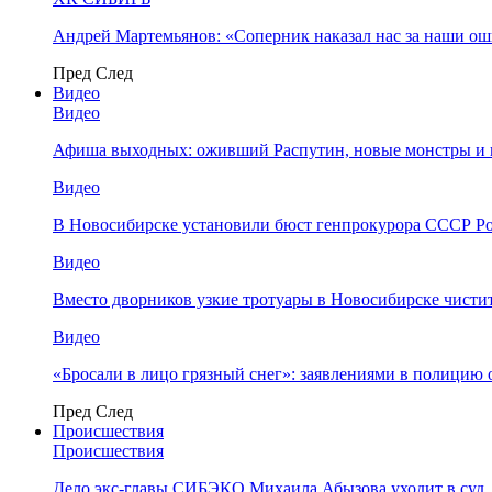
Андрей Мартемьянов: «Соперник наказал нас за наши о
Пред
След
Видео
Видео
Афиша выходных: оживший Распутин, новые монстры и 
Видео
В Новосибирске установили бюст генпрокурора СССР Ро
Видео
Вместо дворников узкие тротуары в Новосибирске чисти
Видео
«Бросали в лицо грязный снег»: заявлениями в полицию 
Пред
След
Происшествия
Происшествия
Дело экс-главы СИБЭКО Михаила Абызова уходит в суд