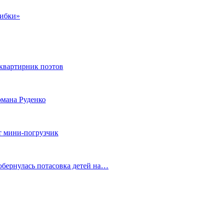
шибки»
квартирник поэтов
мана Руденко
т мини-погрузчик
обернулась потасовка детей на…