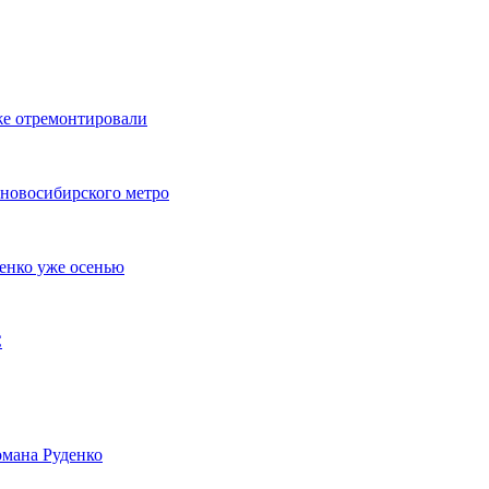
же отремонтировали
 новосибирского метро
енко уже осенью
С
мана Руденко