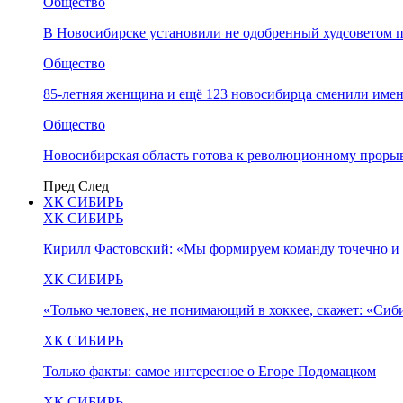
Общество
В Новосибирске установили не одобренный худсоветом
Общество
85-летняя женщина и ещё 123 новосибирца сменили имен
Общество
Новосибирская область готова к революционному прорыв
Пред
След
ХК СИБИРЬ
ХК СИБИРЬ
Кирилл Фастовский: «Мы формируем команду точечно и 
ХК СИБИРЬ
«Только человек, не понимающий в хоккее, скажет: «Си
ХК СИБИРЬ
Только факты: самое интересное о Егоре Подомацком
ХК СИБИРЬ