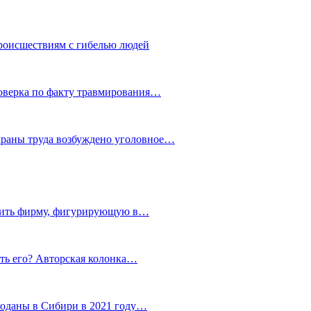
роисшествиям с гибелью людей
роверка по факту травмирования…
храны труда возбуждено уголовное…
тить фирму, фигурирующую в…
тить его? Авторская колонка…
роданы в Сибири в 2021 году…