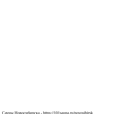
Сауны Новосибирска - https://101sauna.ru/novosibirsk