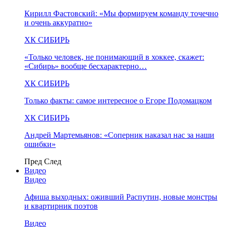
Кирилл Фастовский: «Мы формируем команду точечно
и очень аккуратно»
ХК СИБИРЬ
«Только человек, не понимающий в хоккее, скажет:
«Сибирь» вообще бесхарактерно…
ХК СИБИРЬ
Только факты: самое интересное о Егоре Подомацком
ХК СИБИРЬ
Андрей Мартемьянов: «Соперник наказал нас за наши
ошибки»
Пред
След
Видео
Видео
Афиша выходных: оживший Распутин, новые монстры
и квартирник поэтов
Видео