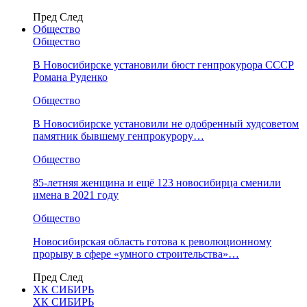
Пред
След
Общество
Общество
В Новосибирске установили бюст генпрокурора СССР
Романа Руденко
Общество
В Новосибирске установили не одобренный худсоветом
памятник бывшему генпрокурору…
Общество
85-летняя женщина и ещё 123 новосибирца сменили
имена в 2021 году
Общество
Новосибирская область готова к революционному
прорыву в сфере «умного строительства»…
Пред
След
ХК СИБИРЬ
ХК СИБИРЬ