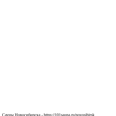
Сауны Новосибирска - https://101sauna.ru/novosibirsk