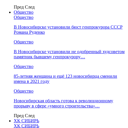
Пред
След
Общество
Общество
В Новосибирске установили бюст генпрокурора СССР
Романа Руденко
Общество
В Новосибирске установили не одобренный худсоветом
памятник бывшему генпрокурору…
Общество
85-летняя женщина и ещё 123 новосибирца сменили
имена в 2021 году
Общество
Новосибирская область готова к революционному
прорыву в сфере «умного строительства»…
Пред
След
ХК СИБИРЬ
ХК СИБИРЬ