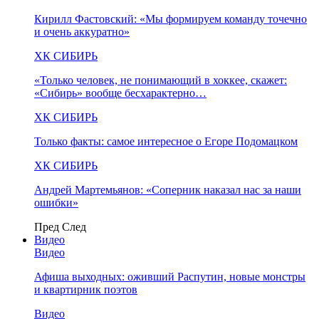
Кирилл Фастовский: «Мы формируем команду точечно
и очень аккуратно»
ХК СИБИРЬ
«Только человек, не понимающий в хоккее, скажет:
«Сибирь» вообще бесхарактерно…
ХК СИБИРЬ
Только факты: самое интересное о Егоре Подомацком
ХК СИБИРЬ
Андрей Мартемьянов: «Соперник наказал нас за наши
ошибки»
Пред
След
Видео
Видео
Афиша выходных: оживший Распутин, новые монстры
и квартирник поэтов
Видео