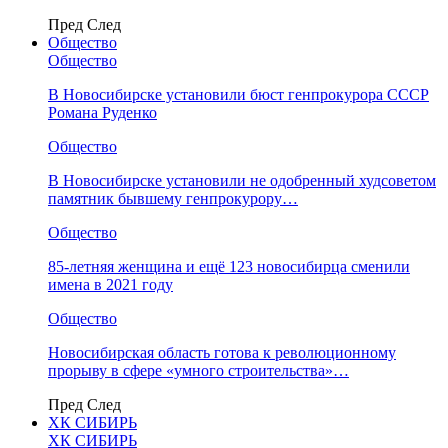
Пред
След
Общество
Общество
В Новосибирске установили бюст генпрокурора СССР
Романа Руденко
Общество
В Новосибирске установили не одобренный худсоветом
памятник бывшему генпрокурору…
Общество
85-летняя женщина и ещё 123 новосибирца сменили
имена в 2021 году
Общество
Новосибирская область готова к революционному
прорыву в сфере «умного строительства»…
Пред
След
ХК СИБИРЬ
ХК СИБИРЬ