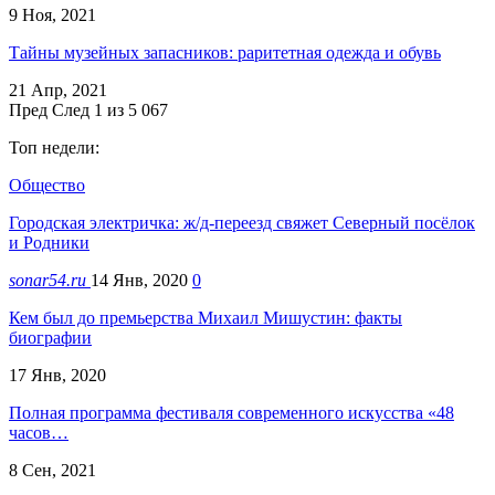
9 Ноя, 2021
Тайны музейных запасников: раритетная одежда и обувь
21 Апр, 2021
Пред
След
1 из 5 067
Топ недели:
Общество
Городская электричка: ж/д-переезд свяжет Северный посёлок
и Родники
sonar54.ru
14 Янв, 2020
0
Кем был до премьерства Михаил Мишустин: факты
биографии
17 Янв, 2020
Полная программа фестиваля современного искусства «48
часов…
8 Сен, 2021