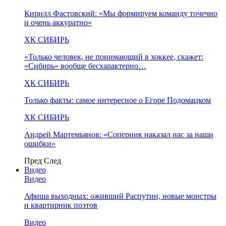
Кирилл Фастовский: «Мы формируем команду точечно
и очень аккуратно»
ХК СИБИРЬ
«Только человек, не понимающий в хоккее, скажет:
«Сибирь» вообще бесхарактерно…
ХК СИБИРЬ
Только факты: самое интересное о Егоре Подомацком
ХК СИБИРЬ
Андрей Мартемьянов: «Соперник наказал нас за наши
ошибки»
Пред
След
Видео
Видео
Афиша выходных: оживший Распутин, новые монстры
и квартирник поэтов
Видео