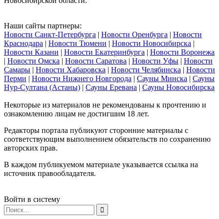
Новосибирской области.
Наши сайты партнеры:
Новости Санкт-Петербурга
|
Новости Оренбурга
|
Новости
Краснодара
|
Новости Тюмени
|
Новости Новосибирска
|
Новости Казани
|
Новости Екатеринбурга
|
Новости Воронежа
|
Новости Омска
|
Новости Саратова
|
Новости Уфы
|
Новости
Самары
|
Новости Хабаровска
|
Новости Челябинска
|
Новости
Перми
|
Новости Нижнего Новгорода
|
Сауны Минска
|
Сауны
Нур-Султана (Астаны)
|
Сауны Еревана
|
Сауны Новосибирска
Некоторые из материалов не рекомендованы к прочтению и
ознакомлению лицам не достигшим 18 лет.
Редакторы портала публикуют сторонние материалы с
соответствующим выполнением обязательств по сохранению
авторских прав.
В каждом публикуемом материале указывается ссылка на
источник правообладателя.
Войти в систему