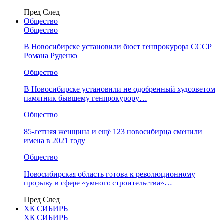
Пред
След
Общество
Общество
В Новосибирске установили бюст генпрокурора СССР
Романа Руденко
Общество
В Новосибирске установили не одобренный худсоветом
памятник бывшему генпрокурору…
Общество
85-летняя женщина и ещё 123 новосибирца сменили
имена в 2021 году
Общество
Новосибирская область готова к революционному
прорыву в сфере «умного строительства»…
Пред
След
ХК СИБИРЬ
ХК СИБИРЬ