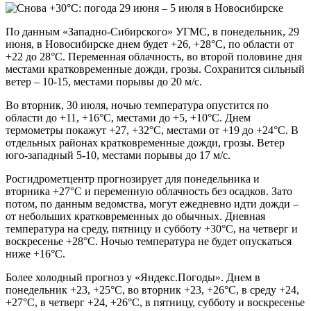
По данным «Западно-Сибирского» УГМС, в понедельник, 29
июня, в Новосибирске днем будет +26, +28°С, по области от
+22 до 28°С. Переменная облачность, во второй половине дня
местами кратковременные дожди, грозы. Сохранится сильный
ветер – 10-15, местами порывы до 20 м/с.
Во вторник, 30 июля, ночью температура опустится по
области до +11, +16°С, местами до +5, +10°С. Днем
термометры покажут +27, +32°С, местами от +19 до +24°С. В
отдельных районах кратковременные дожди, грозы. Ветер
юго-западный 5-10, местами порывы до 17 м/с.
Росгидрометцентр прогнозирует для понедельника и
вторника +27°С и переменную облачность без осадков. Зато
потом, по данным ведомства, могут ежедневно идти дожди –
от небольших кратковременных до обычных. Дневная
температура на среду, пятницу и субботу +30°С, на четверг и
воскресенье +28°С. Ночью температура не будет опускаться
ниже +16°С.
Более холодный прогноз у «Яндекс.Погоды». Днем в
понедельник +23, +25°С, во вторник +23, +26°С, в среду +24,
+27°С, в четверг +24, +26°С, в пятницу, субботу и воскресенье