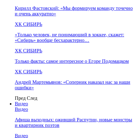
Кирилл Фастовский: «Мы формируем команду точечно
и очень аккуратно»
ХК СИБИРЬ
«Только человек, не понимающий в хоккее, скажет:
«Сибирь» вообще бесхарактерно…
ХК СИБИРЬ
Только факты: самое интересное о Егоре Подомацком
ХК СИБИРЬ
Андрей Мартемьянов: «Соперник наказал нас за наши
ошибки»
Пред
След
Видео
Видео
Афиша выходных: оживший Распутин, новые монстры
и квартирник поэтов
Видео