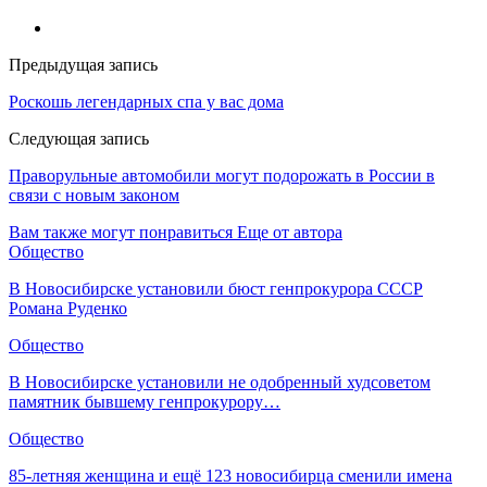
Предыдущая запись
Роскошь легендарных спа у вас дома
Следующая запись
Праворульные автомобили могут подорожать в России в
связи с новым законом
Вам также могут понравиться
Еще от автора
Общество
В Новосибирске установили бюст генпрокурора СССР
Романа Руденко
Общество
В Новосибирске установили не одобренный худсоветом
памятник бывшему генпрокурору…
Общество
85-летняя женщина и ещё 123 новосибирца сменили имена