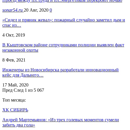
Проезд между пл.Труда и пл.Энергетиков перекроют ночью
sonar54.ru
20 Авг, 2020
0
«Сидел и пряник жевал»: пожарный случайно заметил дым и
спас из…
4 Окт, 2019
В Кыштовском районе сотрудниками полиции выявлен факт
незаконной охоты
8 Фев, 2021
Инженеры из Новосибирска разработали инновационный
кейс для Дальнего…
17 Май, 2020
Пред
След
1 из 5 067
Топ месяца:
ХК СИБИРЬ
Андрей Мартемьянов: «Из трех голевых моментов сумели
забить два гола»