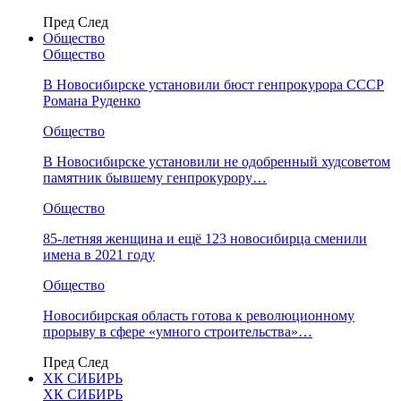
Пред
След
Общество
Общество
В Новосибирске установили бюст генпрокурора СССР
Романа Руденко
Общество
В Новосибирске установили не одобренный худсоветом
памятник бывшему генпрокурору…
Общество
85-летняя женщина и ещё 123 новосибирца сменили
имена в 2021 году
Общество
Новосибирская область готова к революционному
прорыву в сфере «умного строительства»…
Пред
След
ХК СИБИРЬ
ХК СИБИРЬ