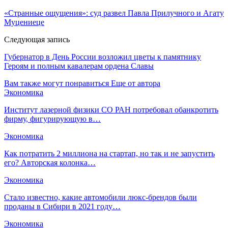
«Странные ощущения»: суд развел Павла Прилучного и Агату
Муцениеце
Следующая запись
Губернатор в День России возложил цветы к памятнику
Героям и полным кавалерам ордена Славы
Вам также могут понравиться
Еще от автора
Экономика
Институт лазерной физики СО РАН потребовал обанкротить
фирму, фигурирующую в…
Экономика
Как потратить 2 миллиона на стартап, но так и не запустить
его? Авторская колонка…
Экономика
Стало известно, какие автомобили люкс-брендов были
проданы в Сибири в 2021 году…
Экономика