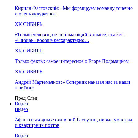
Кирилл Фастовский: «Мы формируем команду точечно
и очень аккуратно»
ХК СИБИРЬ
«Только человек, не понимающий в хоккее, скажет:
«Сибирь» вообще бесхарактерно…
ХК СИБИРЬ
Только факты: самое интересное о Егоре Подомацком
ХК СИБИРЬ
Андрей Мартемьянов: «Соперник наказал нас за наши
ошибки»
Пред
След
Видео
Видео
Афиша выходных: оживший Распутин, новые монстры
и квартирник поэтов
Видео