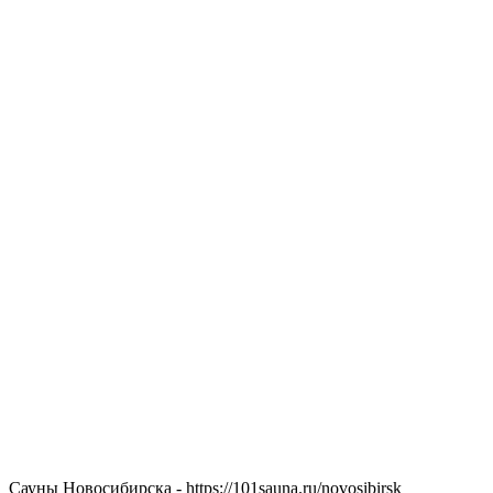
Сауны Новосибирска - https://101sauna.ru/novosibirsk