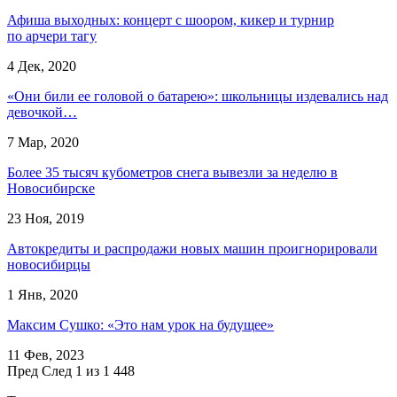
Афиша выходных: концерт с шоором, кикер и турнир
по арчери тагу
4 Дек, 2020
«Они били ее головой о батарею»: школьницы издевались над
девочкой…
7 Мар, 2020
Более 35 тысяч кубометров снега вывезли за неделю в
Новосибирске
23 Ноя, 2019
Автокредиты и распродажи новых машин проигнорировали
новосибирцы
1 Янв, 2020
Максим Сушко: «Это нам урок на будущее»
11 Фев, 2023
Пред
След
1 из 1 448