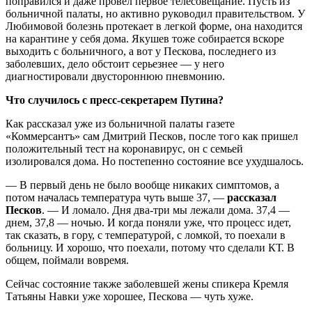
поправился и даже провел первое телесовещание. Пусть из
больничной палаты, но активно руководил правительством. У
Любимовой болезнь протекает в легкой форме, она находится
на карантине у себя дома. Якушев тоже собирается вскоре
выходить с больничного, а вот у Пескова, последнего из
заболевших, дело обстоит серьезнее — у него
диагностировали двустороннюю пневмонию.
Что случилось с пресс-секретарем Путина?
Как рассказал уже из больничной палаты газете
«Коммерсантъ» сам Дмитрий Песков, после того как пришел
положительный тест на коронавирус, он с семьей
изолировался дома. Но постепенно состояние все ухудшалось.
— В первый день не было вообще никаких симптомов, а
потом началась температура чуть выше 37, —
рассказал
Песков
. — И ломало. Дня два-три мы лежали дома. 37,4 —
днем, 37,8 — ночью. И когда поняли уже, что процесс идет,
так сказать, в гору, с температурой, с ломкой, то поехали в
больницу. И хорошо, что поехали, потому что сделали КТ. В
общем, поймали вовремя.
Сейчас состояние также заболевшей жены спикера Кремля
Татьяны Навки уже хорошее, Пескова — чуть хуже.