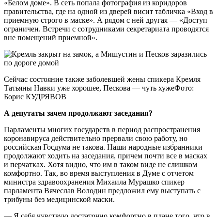
«Белом доме». В сеть попала фотография из коридоров
правительства, где на одной из дверей висит табличка «Вход в
приемную строго в маске». А рядом с ней другая — «Доступ
ограничен. Встречи с сотрудниками секретариата проводятся
вне помещений приемной».
Сейчас состояние также заболевшей жены спикера Кремля
Татьяны Навки уже хорошее, Пескова — чуть хужеФото:
Борис КУДРЯВОВ
А депутаты зачем продолжают заседания?
Парламенты многих государств в период распространения
коронавируса действительно прервали свою работу, но
российская Госдума не такова. Наши народные избранники
продолжают ходить на заседания, причем почти все в масках
и перчатках. Хотя видно, что им в таком виде не слишком
комфортно. Так, во время выступления в Думе с отчетом
министра здравоохранения Михаила Мурашко спикер
парламента Вячеслав Володин предложил ему выступать с
трибуны без медицинской маски.
— Я себя чувствую достаточно комфортно в плане того, что в