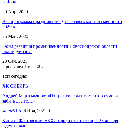
района
29 Апр, 2020
Вся программа празднования Дня славянской письменности
2020 в…
25 Май, 2020
Фонд развития промышленности Новосибирской области
планируется…
23 Сен, 2021
Пред
След
1 из 5 067
Топ сегодня:
ХК СИБИРЬ
Андрей Мартемьянов: «Из трех голевых моментов сумели
забить два гола»
sonar54.ru
6 Ноя, 2021
0
Кирилл Фастовский: «КХЛ продолжает сезон, к 23 января
ждем новые…