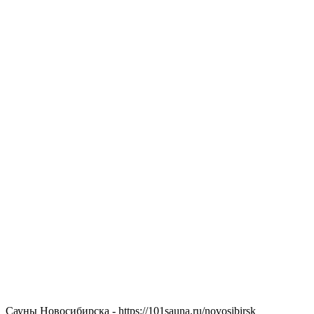
Сауны Новосибирска - https://101sauna.ru/novosibirsk