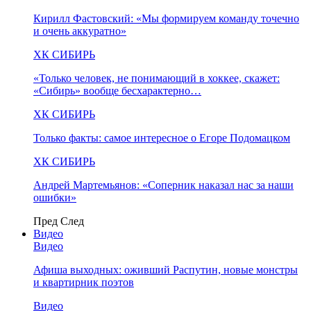
Кирилл Фастовский: «Мы формируем команду точечно
и очень аккуратно»
ХК СИБИРЬ
«Только человек, не понимающий в хоккее, скажет:
«Сибирь» вообще бесхарактерно…
ХК СИБИРЬ
Только факты: самое интересное о Егоре Подомацком
ХК СИБИРЬ
Андрей Мартемьянов: «Соперник наказал нас за наши
ошибки»
Пред
След
Видео
Видео
Афиша выходных: оживший Распутин, новые монстры
и квартирник поэтов
Видео