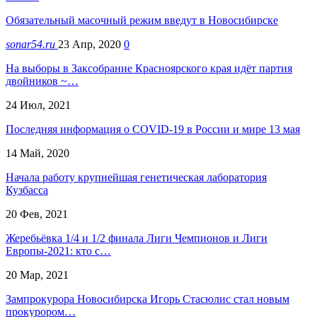
Обязательный масочный режим введут в Новосибирске
sonar54.ru
23 Апр, 2020
0
На выборы в Заксобрание Красноярского края идёт партия
двойников ~…
24 Июл, 2021
Последняя информация о COVID-19 в России и мире 13 мая
14 Май, 2020
Начала работу крупнейшая генетическая лаборатория
Кузбасса
20 Фев, 2021
Жеребьёвка 1/4 и 1/2 финала Лиги Чемпионов и Лиги
Европы-2021: кто с…
20 Мар, 2021
Зампрокурора Новосибирска Игорь Стасюлис стал новым
прокурором…