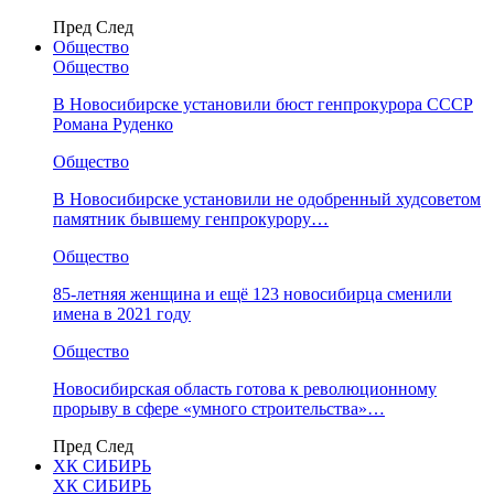
Пред
След
Общество
Общество
В Новосибирске установили бюст генпрокурора СССР
Романа Руденко
Общество
В Новосибирске установили не одобренный худсоветом
памятник бывшему генпрокурору…
Общество
85-летняя женщина и ещё 123 новосибирца сменили
имена в 2021 году
Общество
Новосибирская область готова к революционному
прорыву в сфере «умного строительства»…
Пред
След
ХК СИБИРЬ
ХК СИБИРЬ