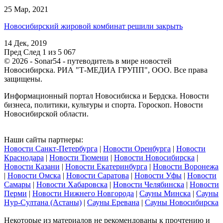
25 Мар, 2021
Новосибирский жировой комбинат решили закрыть
14 Дек, 2019
Пред
След
1 из 5 067
© 2026 - Sonar54 - путеводитель в мире новостей
Новосибирска. РИА "Т-МЕДИА ГРУПП", ООО. Все права
защищены.
Информационный портал Новосибиска и Бердска. Новости
бизнеса, политики, культуры и спорта. Гороскоп. Новости
Новосибирской области.
Наши сайты партнеры:
Новости Санкт-Петербурга
|
Новости Оренбурга
|
Новости
Краснодара
|
Новости Тюмени
|
Новости Новосибирска
|
Новости Казани
|
Новости Екатеринбурга
|
Новости Воронежа
|
Новости Омска
|
Новости Саратова
|
Новости Уфы
|
Новости
Самары
|
Новости Хабаровска
|
Новости Челябинска
|
Новости
Перми
|
Новости Нижнего Новгорода
|
Сауны Минска
|
Сауны
Нур-Султана (Астаны)
|
Сауны Еревана
|
Сауны Новосибирска
Некоторые из материалов не рекомендованы к прочтению и