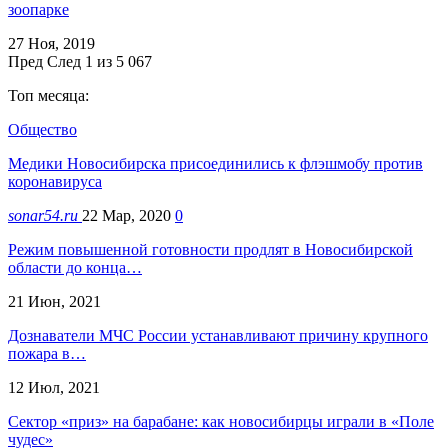
зоопарке
27 Ноя, 2019
Пред
След
1 из 5 067
Топ месяца:
Общество
Медики Новосибирска присоединились к флэшмобу против
коронавируса
sonar54.ru
22 Мар, 2020
0
Режим повышенной готовности продлят в Новосибирской
области до конца…
21 Июн, 2021
Дознаватели МЧС России устанавливают причину крупного
пожара в…
12 Июл, 2021
Сектор «приз» на барабане: как новосибирцы играли в «Поле
чудес»