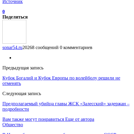
Источник
0
Поделиться
sonar54.ru
20268 сообщений
0 комментариев
Предыдущая запись
Кубок Богалий и Кубок Европы по волейболу решили не
отменять
Следующая запись
Предполагаемый убийца главы ЖСК «Залесский» задержан –
подробности
Вам также могут понравиться
Еще от автора
Общество