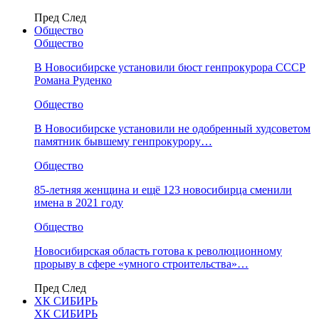
Пред
След
Общество
Общество
В Новосибирске установили бюст генпрокурора СССР
Романа Руденко
Общество
В Новосибирске установили не одобренный худсоветом
памятник бывшему генпрокурору…
Общество
85-летняя женщина и ещё 123 новосибирца сменили
имена в 2021 году
Общество
Новосибирская область готова к революционному
прорыву в сфере «умного строительства»…
Пред
След
ХК СИБИРЬ
ХК СИБИРЬ