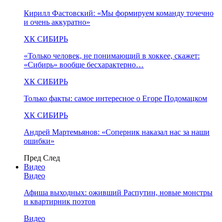
Кирилл Фастовский: «Мы формируем команду точечно
и очень аккуратно»
ХК СИБИРЬ
«Только человек, не понимающий в хоккее, скажет:
«Сибирь» вообще бесхарактерно…
ХК СИБИРЬ
Только факты: самое интересное о Егоре Подомацком
ХК СИБИРЬ
Андрей Мартемьянов: «Соперник наказал нас за наши
ошибки»
Пред
След
Видео
Видео
Афиша выходных: оживший Распутин, новые монстры
и квартирник поэтов
Видео