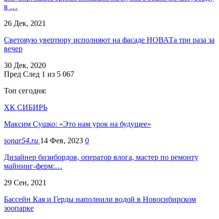
в …
26 Дек, 2021
Световую увертюру исполняют на фасаде НОВАТа три раза за
вечер
30 Дек, 2020
Пред
След
1 из 5 067
Топ сегодня:
ХК СИБИРЬ
Максим Сушко: «Это нам урок на будущее»
sonar54.ru
14 Фев, 2023
0
Дизайнер бизибордов, оператор влога, мастер по ремонту
майнинг-ферм:…
29 Сен, 2021
Бассейн Кая и Герды наполнили водой в Новосибирском
зоопарке