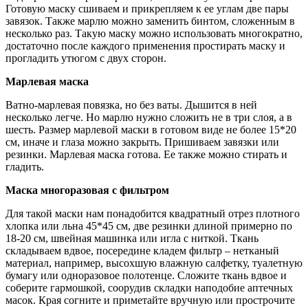
Готовую маску сшиваем и прикрепляем к ее углам две пары
завязок. Также марлю можно заменить бинтом, сложенным в
несколько раз. Такую маску можно использовать многократно,
достаточно после каждого применения простирать маску и
прогладить утюгом с двух сторон.
Марлевая маска
Ватно-марлевая повязка, но без ваты. Дышится в ней
несколько легче. Но марлю нужно сложить не в три слоя, а в
шесть. Размер марлевой маски в готовом виде не более 15*20
см, иначе и глаза можно закрыть. Пришиваем завязки или
резинки. Марлевая маска готова. Ее также можно стирать и
гладить.
Маска многоразовая с фильтром
Для такой маски нам понадобится квадратный отрез плотного
хлопка или льна 45*45 см, две резинки длиной примерно по
18-20 см, швейная машинка или игла с ниткой. Ткань
складываем вдвое, посередине кладем фильтр – нетканый
материал, например, высохшую влажную салфетку, туалетную
бумагу или одноразовое полотенце. Сложите ткань вдвое и
соберите гармошкой, соорудив складки наподобие аптечных
масок. Края согните и приметайте вручную или прострочите