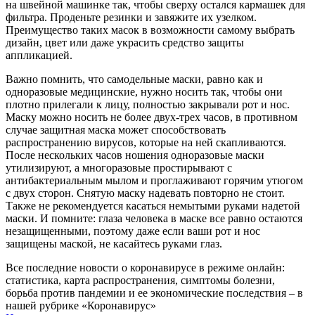
на швейной машинке так, чтобы сверху остался кармашек для
фильтра. Проденьте резинки и завяжите их узелком.
Преимущество таких масок в возможности самому выбрать
дизайн, цвет или даже украсить средство защиты
аппликацией.
Важно помнить, что самодельные маски, равно как и
одноразовые медицинские, нужно носить так, чтобы они
плотно прилегали к лицу, полностью закрывали рот и нос.
Маску можно носить не более двух-трех часов, в противном
случае защитная маска может способствовать
распространению вирусов, которые на ней скапливаются.
После нескольких часов ношения одноразовые маски
утилизируют, а многоразовые простирывают с
антибактериальным мылом и проглаживают горячим утюгом
с двух сторон. Снятую маску надевать повторно не стоит.
Также не рекомендуется касаться немытыми руками надетой
маски. И помните: глаза человека в маске все равно остаются
незащищенными, поэтому даже если ваши рот и нос
защищены маской, не касайтесь руками глаз.
Все последние новости о коронавирусе в режиме онлайн:
статистика, карта распространения, симптомы болезни,
борьба против пандемии и ее экономические последствия – в
нашей рубрике «Коронавирус»