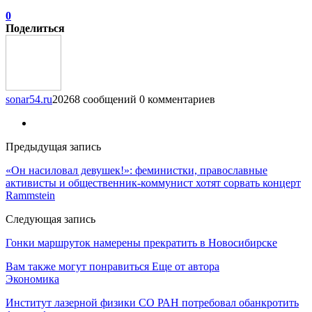
0
Поделиться
sonar54.ru
20268 сообщений
0 комментариев
Предыдущая запись
«Он насиловал девушек!»: феминистки, православные
активисты и общественник-коммунист хотят сорвать концерт
Rammstein
Следующая запись
Гонки маршруток намерены прекратить в Новосибирске
Вам также могут понравиться
Еще от автора
Экономика
Институт лазерной физики СО РАН потребовал обанкротить