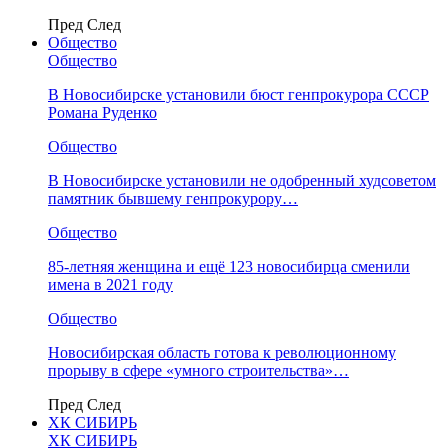
Пред
След
Общество
Общество
В Новосибирске установили бюст генпрокурора СССР
Романа Руденко
Общество
В Новосибирске установили не одобренный худсоветом
памятник бывшему генпрокурору…
Общество
85-летняя женщина и ещё 123 новосибирца сменили
имена в 2021 году
Общество
Новосибирская область готова к революционному
прорыву в сфере «умного строительства»…
Пред
След
ХК СИБИРЬ
ХК СИБИРЬ