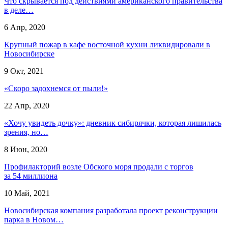
Что скрывается под действиями американского правительства
в деле…
6 Апр, 2020
Крупный пожар в кафе восточной кухни ликвидировали в
Новосибирске
9 Окт, 2021
«Скоро задохнемся от пыли!»
22 Апр, 2020
«Хочу увидеть дочку»: дневник сибирячки, которая лишилась
зрения, но…
8 Июн, 2020
Профилакторий возле Обского моря продали с торгов
за 54 миллиона
10 Май, 2021
Новосибирская компания разработала проект реконструкции
парка в Новом…