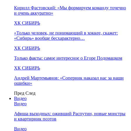
Кирилл Фастовский: «Мы формируем команду точечно
и очень аккуратно»
ХК СИБИРЬ
«Только человек, не понимающий в хоккее, скажет:
«Сибирь» вообще бесхарактерно…
ХК СИБИРЬ
Только факты: самое интересное о Егоре Подомацком
ХК СИБИРЬ
Андрей Мартемьянов: «Соперник наказал нас за наши
ошибки»
Пред
След
Видео
Видео
Афиша выходных: оживший Распутин, новые монстры
и квартирник поэтов
Видео