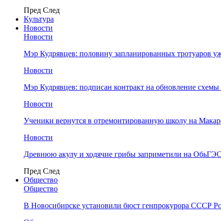
Пред
След
Культура
Новости
Новости
Мэр Кудрявцев: половину запланированных тротуаров у
Новости
Мэр Кудрявцев: подписан контракт на обновление схемы
Новости
Ученики вернутся в отремонтированную школу на Макар
Новости
Древнюю акулу и ходячие грибы заприметили на ОбьГЭ
Пред
След
Общество
Общество
В Новосибирске установили бюст генпрокурора СССР Ро