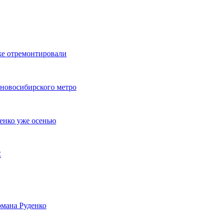
же отремонтировали
 новосибирского метро
енко уже осенью
С
мана Руденко