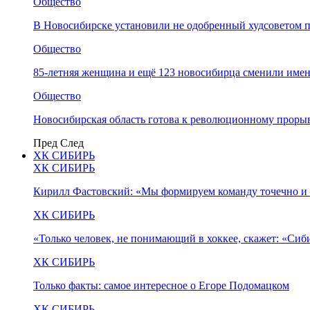
Общество
В Новосибирске установили не одобренный худсоветом
Общество
85-летняя женщина и ещё 123 новосибирца сменили имен
Общество
Новосибирская область готова к революционному прорыв
Пред
След
ХК СИБИРЬ
ХК СИБИРЬ
Кирилл Фастовский: «Мы формируем команду точечно и 
ХК СИБИРЬ
«Только человек, не понимающий в хоккее, скажет: «Си
ХК СИБИРЬ
Только факты: самое интересное о Егоре Подомацком
ХК СИБИРЬ