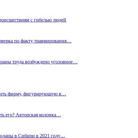
роисшествиям с гибелью людей
роверка по факту травмирования…
храны труда возбуждено уголовное…
тить фирму, фигурирующую в…
тить его? Авторская колонка…
роданы в Сибири в 2021 году…