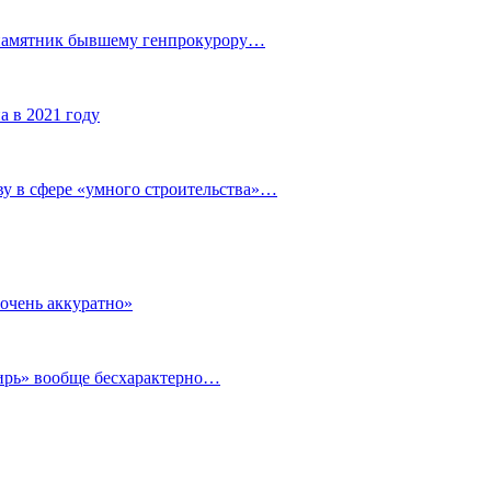
 памятник бывшему генпрокурору…
а в 2021 году
у в сфере «умного строительства»…
очень аккуратно»
бирь» вообще бесхарактерно…