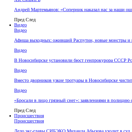
Андрей Мартемьянов: «Соперник наказал нас за наши о
Пред
След
Видео
Видео
Афиша выходных: оживший Распутин, новые монстры и 
Видео
В Новосибирске установили бюст генпрокурора СССР Ро
Видео
Вместо дворников узкие тротуары в Новосибирске чисти
Видео
«Бросали в лицо грязный снег»: заявлениями в полицию 
Пред
След
Происшествия
Происшествия
Дело экс-главы СИБЭКО Михаила Абызова уходит в суд