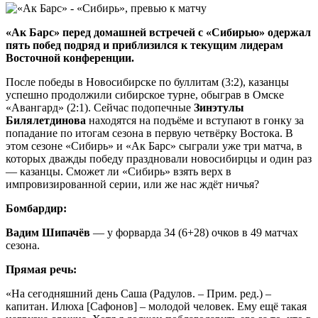
«Ак Барс» перед домашней встречей с «Сибирью» одержал
пять побед подряд и приблизился к текущим лидерам
Восточной конференции.
После победы в Новосибирске по буллитам (3:2), казанцы
успешно продолжили сибирское турне, обыграв в Омске
«Авангард» (2:1). Сейчас подопечные
Зинэтулы
Билялетдинова
находятся на подъёме и вступают в гонку за
попадание по итогам сезона в первую четвёрку Востока. В
этом сезоне «Сибирь» и «Ак Барс» сыграли уже три матча, в
которых дважды победу праздновали новосибирцы и один раз
— казанцы. Сможет ли «Сибирь» взять верх в
импровизированной серии, или же нас ждёт ничья?
Бомбардир:
Вадим Шипачёв
— у форварда 34 (6+28) очков в 49 матчах
сезона.
Прямая речь:
«На сегодняшний день Саша (Радулов. – Прим. ред.) –
капитан. Илюха [Сафонов] – молодой человек. Ему ещё такая