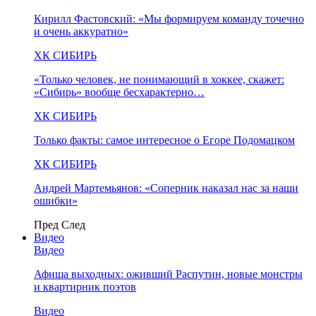
Кирилл Фастовский: «Мы формируем команду точечно
и очень аккуратно»
ХК СИБИРЬ
«Только человек, не понимающий в хоккее, скажет:
«Сибирь» вообще бесхарактерно…
ХК СИБИРЬ
Только факты: самое интересное о Егоре Подомацком
ХК СИБИРЬ
Андрей Мартемьянов: «Соперник наказал нас за наши
ошибки»
Пред
След
Видео
Видео
Афиша выходных: оживший Распутин, новые монстры
и квартирник поэтов
Видео