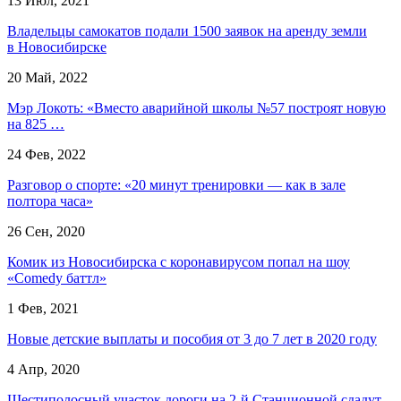
13 Июл, 2021
Владельцы самокатов подали 1500 заявок на аренду земли
в Новосибирске
20 Май, 2022
Мэр Локоть: «Вместо аварийной школы №57 построят новую
на 825 …
24 Фев, 2022
Разговор о спорте: «20 минут тренировки — как в зале
полтора часа»
26 Сен, 2020
Комик из Новосибирска с коронавирусом попал на шоу
«Comedy баттл»
1 Фев, 2021
Новые детские выплаты и пособия от 3 до 7 лет в 2020 году
4 Апр, 2020
Шестиполосный участок дороги на 2-й Станционной сдадут