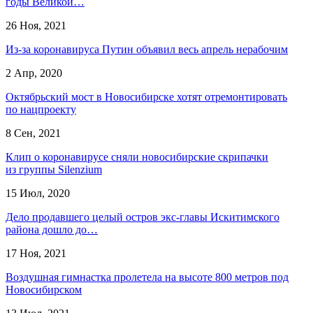
годы Великой…
26 Ноя, 2021
Из-за коронавируса Путин объявил весь апрель нерабочим
2 Апр, 2020
Октябрьский мост в Новосибирске хотят отремонтировать
по нацпроекту
8 Сен, 2021
Клип о коронавирусе сняли новосибирские скрипачки
из группы Silenzium
15 Июл, 2020
Дело продавшего целый остров экс-главы Искитимского
района дошло до…
17 Ноя, 2021
Воздушная гимнастка пролетела на высоте 800 метров под
Новосибирском