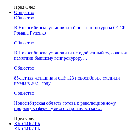
Пред
След
Общество
Общество
В Новосибирске установили бюст генпрокурора СССР
Романа Руденко
Общество
В Новосибирске установили не одобренный худсоветом
памятник бывшему генпрокурору…
Общество
85-летняя женщина и ещё 123 новосибирца сменили
имена в 2021 году
Общество
Новосибирская область готова к революционному
прорыву в сфере «умного строительства»…
Пред
След
ХК СИБИРЬ
ХК СИБИРЬ