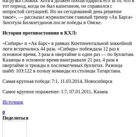
нагрузка сложна. Хотя я должен поблагодарить его за то, что в
тот период, когда он был капитаном, он справился с
непростой ситуацией. Но на сегодняшний день решение
такое», — рассказал журналистам главный тренер «Ак Барса»
Зинэтула Билялетдинов после победы в Омске.
История противостояния в КХЛ:
«Сибирь» и «Ак Барс» в рамках Континентальной хоккейной
лиги встречались 44 раза. «Сибирь» побеждала 12 раз в
основное время, 3 раза в овертайме и один раз — по буллитам.
Казанцы в основное время выигрывали 21 раз, 4 раза в
овертайме и трижды в послематчевых буллитах. Разница
шайб: 103:122 в пользу команды из столицы Татарстана.
Самая крупная победа: 7:1, 11.03.2014, Новосибирск
Самое крупное поражение: 1:7, 07.01.2011, Казань
Источник
0
Поделиться