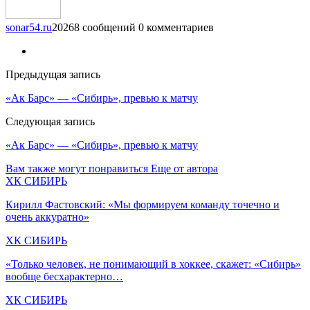
sonar54.ru
20268 сообщений
0 комментариев
Предыдущая запись
«Ак Барс» — «Сибирь», превью к матчу
Следующая запись
«Ак Барс» — «Сибирь», превью к матчу
Вам также могут понравиться
Еще от автора
ХК СИБИРЬ
Кирилл Фастовский: «Мы формируем команду точечно и
очень аккуратно»
ХК СИБИРЬ
«Только человек, не понимающий в хоккее, скажет: «Сибирь»
вообще бесхарактерно…
ХК СИБИРЬ