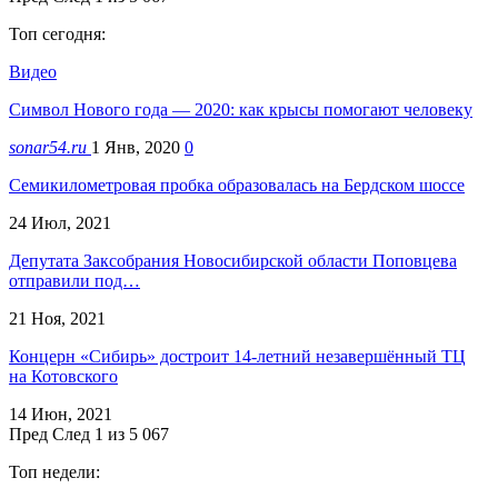
Топ сегодня:
Видео
Символ Нового года — 2020: как крысы помогают человеку
sonar54.ru
1 Янв, 2020
0
Семикилометровая пробка образовалась на Бердском шоссе
24 Июл, 2021
Депутата Заксобрания Новосибирской области Поповцева
отправили под…
21 Ноя, 2021
Концерн «Сибирь» достроит 14-летний незавершённый ТЦ
на Котовского
14 Июн, 2021
Пред
След
1 из 5 067
Топ недели: