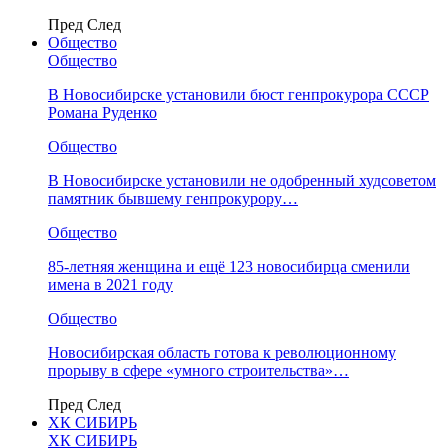
Пред
След
Общество
Общество
В Новосибирске установили бюст генпрокурора СССР
Романа Руденко
Общество
В Новосибирске установили не одобренный худсоветом
памятник бывшему генпрокурору…
Общество
85-летняя женщина и ещё 123 новосибирца сменили
имена в 2021 году
Общество
Новосибирская область готова к революционному
прорыву в сфере «умного строительства»…
Пред
След
ХК СИБИРЬ
ХК СИБИРЬ