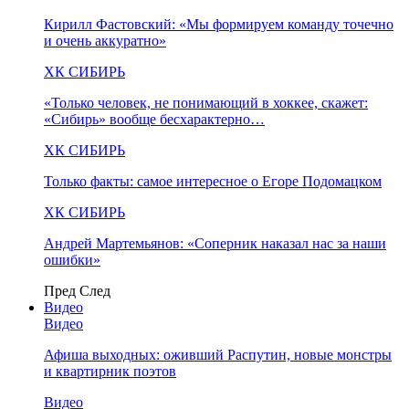
Кирилл Фастовский: «Мы формируем команду точечно
и очень аккуратно»
ХК СИБИРЬ
«Только человек, не понимающий в хоккее, скажет:
«Сибирь» вообще бесхарактерно…
ХК СИБИРЬ
Только факты: самое интересное о Егоре Подомацком
ХК СИБИРЬ
Андрей Мартемьянов: «Соперник наказал нас за наши
ошибки»
Пред
След
Видео
Видео
Афиша выходных: оживший Распутин, новые монстры
и квартирник поэтов
Видео