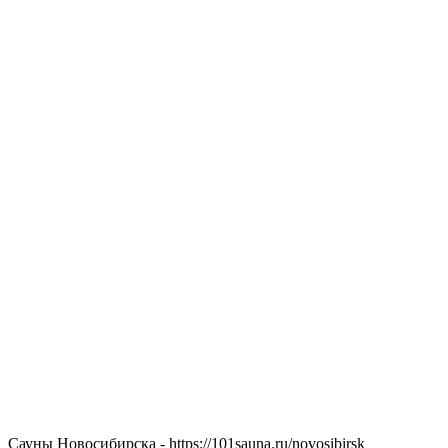
Сауны Новосибирска - https://101sauna.ru/novosibirsk