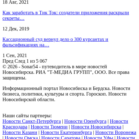
18 Авг, 2021
Как заработать в Тик Ток: создатели приложения раскрыли
секреты…
12 Дек, 2019
Кассационный суд вернул дело о 300 курсантах и
фальсификациях на…
1 Сен, 2021
Пред
След
1 из 5 067
© 2026 - Sonar54 - путеводитель в мире новостей
Новосибирска. РИА "Т-МЕДИА ГРУПП", ООО. Все права
защищены.
Информационный портал Новосибиска и Бердска. Новости
бизнеса, политики, культуры и спорта. Гороскоп. Новости
Новосибирской области.
Наши сайты партнеры:
Новости Санкт-Петербурга
|
Новости Оренбурга
|
Новости
Краснодара
|
Новости Тюмени
|
Новости Новосибирска
|
Новости Казани
|
Новости Екатеринбурга
|
Новости Воронежа
|
Новости Омска
|
Новости Саратова
|
Новости Уфы
|
Новости