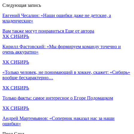
Следующая запись
Евгений Чесалин: «Наши ошибки даже не детские, а
младенческие»
Вам также могут понравиться
Еще от автора
ХК СИБИРЬ
Кирилл Фастовский: «Мы формируем команду точечно и
очень аккуратно»
ХК СИБИРЬ
«Только человек, не понимающий в хоккее, скажет: «Сибирь»
вообще бесхарактерно…
ХК СИБИРЬ
Только факты: самое интересное о Егоре Подомацком
ХК СИБИРЬ
Андрей Мартемьянов: «Соперник наказал нас за наши
ошибки»
Пред
След