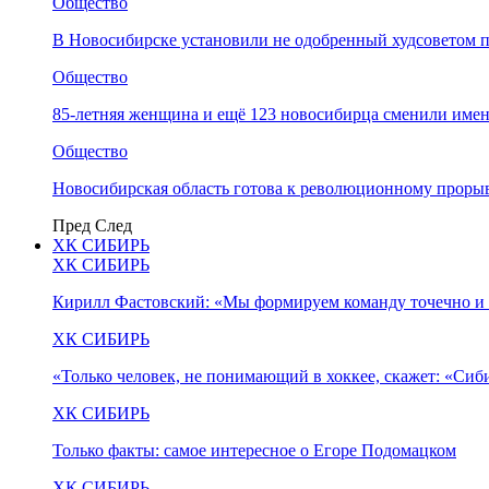
Общество
В Новосибирске установили не одобренный худсоветом
Общество
85-летняя женщина и ещё 123 новосибирца сменили имен
Общество
Новосибирская область готова к революционному прорыв
Пред
След
ХК СИБИРЬ
ХК СИБИРЬ
Кирилл Фастовский: «Мы формируем команду точечно и 
ХК СИБИРЬ
«Только человек, не понимающий в хоккее, скажет: «Си
ХК СИБИРЬ
Только факты: самое интересное о Егоре Подомацком
ХК СИБИРЬ