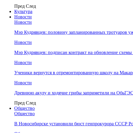
Пред
След
Культура
Новости
Новости
Мэр Кудрявцев: половину запланированных тротуаров у
Новости
Мэр Кудрявцев: подписан контракт на обновление схемы
Новости
Ученики вернутся в отремонтированную школу на Макар
Новости
Древнюю акулу и ходячие грибы заприметили на ОбьГЭ
Пред
След
Общество
Общество
В Новосибирске установили бюст генпрокурора СССР Ро