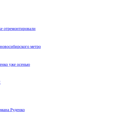
же отремонтировали
 новосибирского метро
енко уже осенью
С
мана Руденко