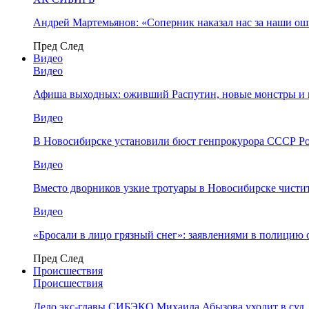
Андрей Мартемьянов: «Соперник наказал нас за наши о
Пред
След
Видео
Видео
Афиша выходных: оживший Распутин, новые монстры и 
Видео
В Новосибирске установили бюст генпрокурора СССР Ро
Видео
Вместо дворников узкие тротуары в Новосибирске чисти
Видео
«Бросали в лицо грязный снег»: заявлениями в полицию 
Пред
След
Происшествия
Происшествия
Дело экс-главы СИБЭКО Михаила Абызова уходит в суд