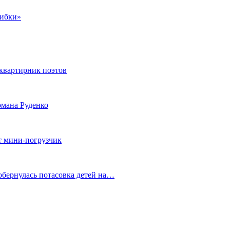
шибки»
квартирник поэтов
мана Руденко
т мини-погрузчик
обернулась потасовка детей на…