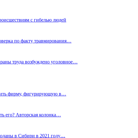
роисшествиям с гибелью людей
роверка по факту травмирования…
храны труда возбуждено уголовное…
тить фирму, фигурирующую в…
тить его? Авторская колонка…
роданы в Сибири в 2021 году…