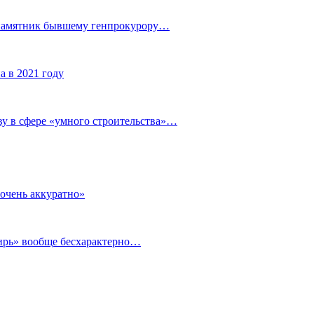
 памятник бывшему генпрокурору…
а в 2021 году
у в сфере «умного строительства»…
очень аккуратно»
бирь» вообще бесхарактерно…