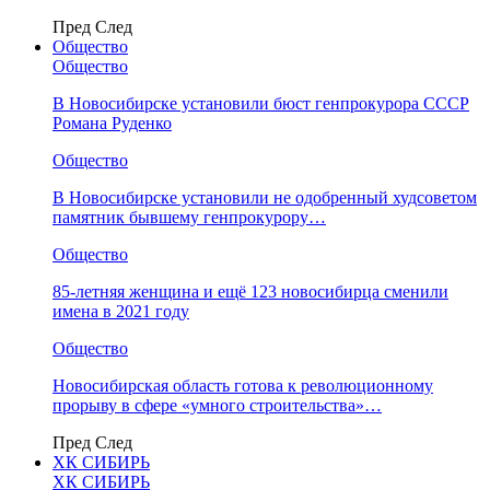
Пред
След
Общество
Общество
В Новосибирске установили бюст генпрокурора СССР
Романа Руденко
Общество
В Новосибирске установили не одобренный худсоветом
памятник бывшему генпрокурору…
Общество
85-летняя женщина и ещё 123 новосибирца сменили
имена в 2021 году
Общество
Новосибирская область готова к революционному
прорыву в сфере «умного строительства»…
Пред
След
ХК СИБИРЬ
ХК СИБИРЬ