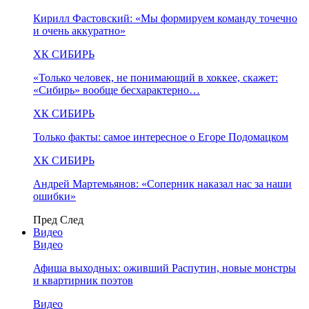
Кирилл Фастовский: «Мы формируем команду точечно
и очень аккуратно»
ХК СИБИРЬ
«Только человек, не понимающий в хоккее, скажет:
«Сибирь» вообще бесхарактерно…
ХК СИБИРЬ
Только факты: самое интересное о Егоре Подомацком
ХК СИБИРЬ
Андрей Мартемьянов: «Соперник наказал нас за наши
ошибки»
Пред
След
Видео
Видео
Афиша выходных: оживший Распутин, новые монстры
и квартирник поэтов
Видео