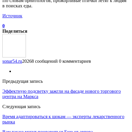
По словам орнитологов, прожорливые птички летят к людям
в поисках еды.
Источник
0
Поделиться
sonar54.ru
20268 сообщений
0 комментариев
Предыдущая запись
Эффектную подсветку зажгли на фасаде нового торгового
центра на Маркса
Следующая запись
Время адаптироваться к шокам — эксперты лекарственного
рынка
Вам также могут понравиться
Еще от автора