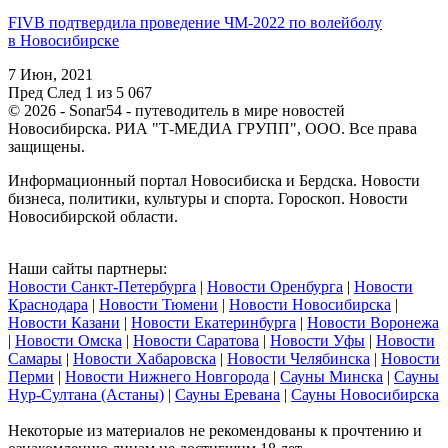
FIVB подтвердила проведение ЧМ-2022 по волейболу
в Новосибирске
7 Июн, 2021
Пред
След
1 из 5 067
© 2026 - Sonar54 - путеводитель в мире новостей
Новосибирска. РИА "Т-МЕДИА ГРУПП", ООО. Все права
защищены.
Информационный портал Новосибиска и Бердска. Новости
бизнеса, политики, культуры и спорта. Гороскоп. Новости
Новосибирской области.
Наши сайты партнеры:
Новости Санкт-Петербурга
|
Новости Оренбурга
|
Новости
Краснодара
|
Новости Тюмени
|
Новости Новосибирска
|
Новости Казани
|
Новости Екатеринбурга
|
Новости Воронежа
|
Новости Омска
|
Новости Саратова
|
Новости Уфы
|
Новости
Самары
|
Новости Хабаровска
|
Новости Челябинска
|
Новости
Перми
|
Новости Нижнего Новгорода
|
Сауны Минска
|
Сауны
Нур-Султана (Астаны)
|
Сауны Еревана
|
Сауны Новосибирска
Некоторые из материалов не рекомендованы к прочтению и