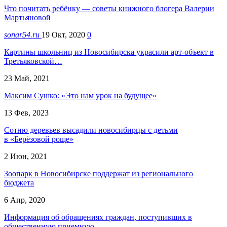
Что почитать ребёнку — советы книжного блогера Валерии
Мартьяновой
sonar54.ru
19 Окт, 2020
0
Картины школьниц из Новосибирска украсили арт-объект в
Третьяковской…
23 Май, 2021
Максим Сушко: «Это нам урок на будущее»
13 Фев, 2023
Сотню деревьев высадили новосибирцы с детьми
в «Берёзовой роще»
2 Июн, 2021
Зоопарк в Новосибирске поддержат из регионального
бюджета
6 Апр, 2020
Информация об обращениях граждан, поступивших в
общественную приемную…