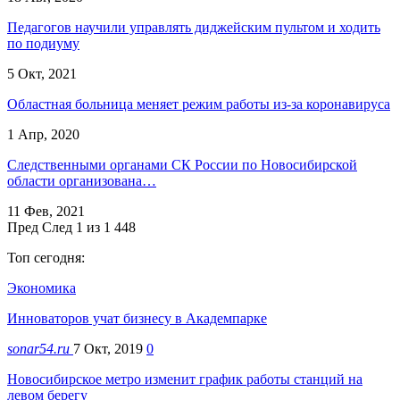
Педагогов научили управлять диджейским пультом и ходить
по подиуму
5 Окт, 2021
Областная больница меняет режим работы из-за коронавируса
1 Апр, 2020
Следственными органами СК России по Новосибирской
области организована…
11 Фев, 2021
Пред
След
1 из 1 448
Топ сегодня:
Экономика
Инноваторов учат бизнесу в Академпарке
sonar54.ru
7 Окт, 2019
0
Новосибирское метро изменит график работы станций на
левом берегу