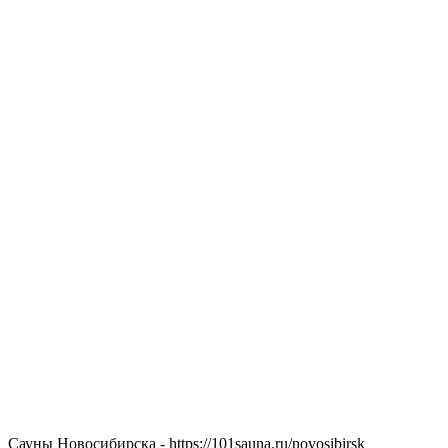
Сауны Новосибирска - https://101sauna.ru/novosibirsk