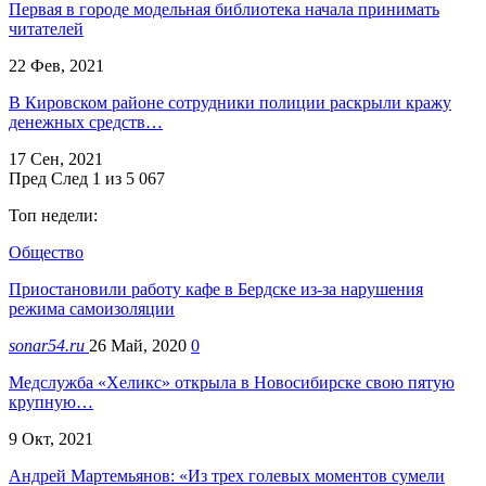
Первая в городе модельная библиотека начала принимать
читателей
22 Фев, 2021
В Кировском районе сотрудники полиции раскрыли кражу
денежных средств…
17 Сен, 2021
Пред
След
1 из 5 067
Топ недели:
Общество
Приостановили работу кафе в Бердске из-за нарушения
режима самоизоляции
sonar54.ru
26 Май, 2020
0
Медслужба «Хеликс» открыла в Новосибирске свою пятую
крупную…
9 Окт, 2021
Андрей Мартемьянов: «Из трех голевых моментов сумели