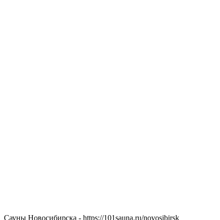
Сауны Новосибирска - https://101sauna.ru/novosibirsk