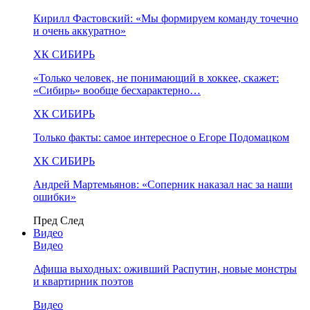
Кирилл Фастовский: «Мы формируем команду точечно
и очень аккуратно»
ХК СИБИРЬ
«Только человек, не понимающий в хоккее, скажет:
«Сибирь» вообще бесхарактерно…
ХК СИБИРЬ
Только факты: самое интересное о Егоре Подомацком
ХК СИБИРЬ
Андрей Мартемьянов: «Соперник наказал нас за наши
ошибки»
Пред
След
Видео
Видео
Афиша выходных: оживший Распутин, новые монстры
и квартирник поэтов
Видео