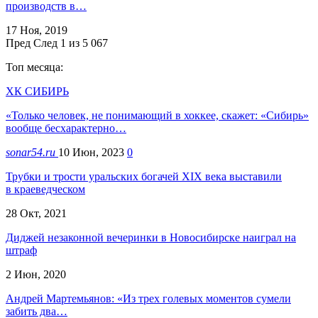
производств в…
17 Ноя, 2019
Пред
След
1 из 5 067
Топ месяца:
ХК СИБИРЬ
«Только человек, не понимающий в хоккее, скажет: «Сибирь»
вообще бесхарактерно…
sonar54.ru
10 Июн, 2023
0
Трубки и трости уральских богачей ХIХ века выставили
в краеведческом
28 Окт, 2021
Диджей незаконной вечеринки в Новосибирске наиграл на
штраф
2 Июн, 2020
Андрей Мартемьянов: «Из трех голевых моментов сумели
забить два…