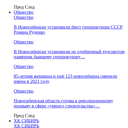
Пред
След
Общество
Общество
В Новосибирске установили бюст генпрокурора СССР
Романа Руденко
Общество
В Новосибирске установили не одобренный худсоветом
памятник бывшему генпрокурору…
Общество
85-летняя женщина и ещё 123 новосибирца сменили
имена в 2021 году
Общество
Новосибирская область готова к революционному
прорыву в сфере «умного строительства»…
Пред
След
ХК СИБИРЬ
ХК СИБИРЬ