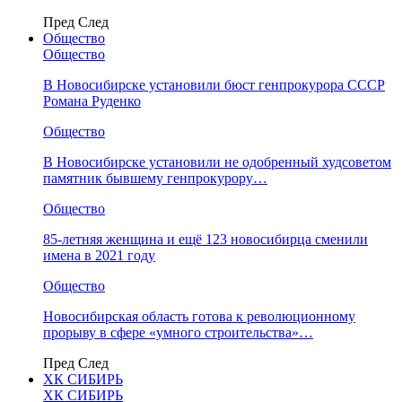
Пред
След
Общество
Общество
В Новосибирске установили бюст генпрокурора СССР
Романа Руденко
Общество
В Новосибирске установили не одобренный худсоветом
памятник бывшему генпрокурору…
Общество
85-летняя женщина и ещё 123 новосибирца сменили
имена в 2021 году
Общество
Новосибирская область готова к революционному
прорыву в сфере «умного строительства»…
Пред
След
ХК СИБИРЬ
ХК СИБИРЬ