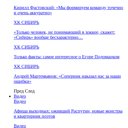
Кирилл Фастовский: «Мы формируем команду точечно
и очень аккуратно»
ХК СИБИРЬ
«Только человек, не понимающий в хоккее, скажет:
«Сибирь» вообще бесхарактерно…
ХК СИБИРЬ
Только факты: самое интересное о Егоре Подомацком
ХК СИБИРЬ
Андрей Мартемьянов: «Соперник наказал нас за наши
ошибки»
Пред
След
Видео
Видео
Афиша выходных: оживший Распутин, новые монстры
и квартирник поэтов
Видео