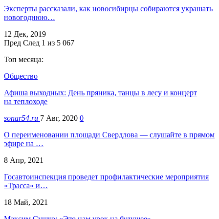
Эксперты рассказали, как новосибирцы собираются украшать
новогоднюю…
12 Дек, 2019
Пред
След
1 из 5 067
Топ месяца:
Общество
Афиша выходных: День пряника, танцы в лесу и концерт
на теплоходе
sonar54.ru
7 Авг, 2020
0
О переименовании площади Свердлова — слушайте в прямом
эфире на …
8 Апр, 2021
Госавтоинспекция проведет профилактические мероприятия
«Трасса» и…
18 Май, 2021
Максим Сушко: «Это нам урок на будущее»