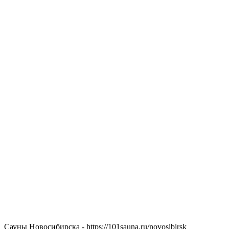
Сауны Новосибирска - https://101sauna.ru/novosibirsk