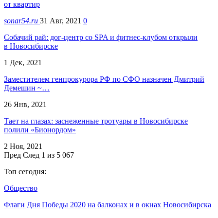
от квартир
sonar54.ru
31 Авг, 2021
0
Собачий рай: дог-центр со SPA и фитнес-клубом открыли
в Новосибирске
1 Дек, 2021
Заместителем генпрокурора РФ по СФО назначен Дмитрий
Демешин ~…
26 Янв, 2021
Тает на глазах: заснеженные тротуары в Новосибирске
полили «Бионордом»
2 Ноя, 2021
Пред
След
1 из 5 067
Топ сегодня:
Общество
Флаги Дня Победы 2020 на балконах и в окнах Новосибирска