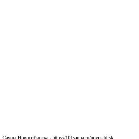
Сауны Новосибирска - https://101sauna.ru/novosibirsk