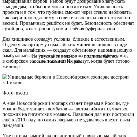
выращивания карпов. Рыбок будут дозированно запускать
к медведям, чтобы они могли поохотиться. Уникальность
проекта и в том, что публика сможет через стекло наблюдать,
как звери проводят зиму в спячке и воспитывают потомство
весной. Привычных решёток не будет. Безопасность обеспечат
сухой ров, «электропастухи» и зелёная буферная зона.
Для хищников создадут условия, близкие к естественным.
Отделку «квартир» у гималайских мишек выполнят в виде
скал. Для малайских — создадут обстановку, напоминающую
бамбуковый лес. Представителей этого теплолюбивого вида
Не упускайте важное — подписывайтесь
в сибирском зоосаде пока нет. Их завезут, когда будет готово
на наш канал в Telegram.
жилище.
Фото: nso.ru
А ещё Новосибирский зоопарк станет первым в России, где
можно будет увидеть вомбатов — австралийских сумчатых,
похожих на гигантских хомяков. Павильон для них построили
ещё в 2019 году, но самих зверьков не удавалось ввезти из-за
пандемии.
Уже готовы зимний экспозиционный павильон малайских