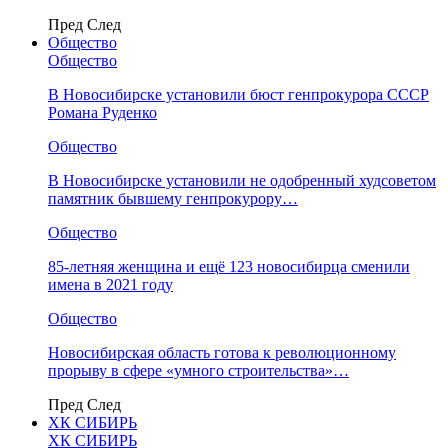
Пред
След
Общество
Общество
В Новосибирске установили бюст генпрокурора СССР
Романа Руденко
Общество
В Новосибирске установили не одобренный худсоветом
памятник бывшему генпрокурору…
Общество
85-летняя женщина и ещё 123 новосибирца сменили
имена в 2021 году
Общество
Новосибирская область готова к революционному
прорыву в сфере «умного строительства»…
Пред
След
ХК СИБИРЬ
ХК СИБИРЬ