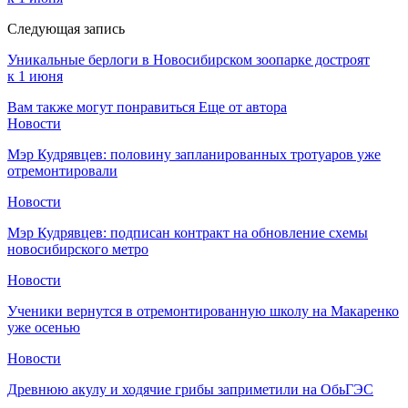
Следующая запись
Уникальные берлоги в Новосибирском зоопарке достроят
к 1 июня
Вам также могут понравиться
Еще от автора
Новости
Мэр Кудрявцев: половину запланированных тротуаров уже
отремонтировали
Новости
Мэр Кудрявцев: подписан контракт на обновление схемы
новосибирского метро
Новости
Ученики вернутся в отремонтированную школу на Макаренко
уже осенью
Новости
Древнюю акулу и ходячие грибы заприметили на ОбьГЭС