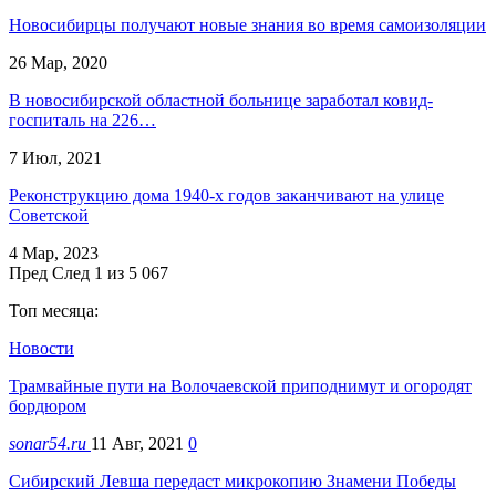
Новосибирцы получают новые знания во время самоизоляции
26 Мар, 2020
В новосибирской областной больнице заработал ковид-
госпиталь на 226…
7 Июл, 2021
Реконструкцию дома 1940-х годов заканчивают на улице
Советской
4 Мар, 2023
Пред
След
1 из 5 067
Топ месяца:
Новости
Трамвайные пути на Волочаевской приподнимут и огородят
бордюром
sonar54.ru
11 Авг, 2021
0
Сибирский Левша передаст микрокопию Знамени Победы