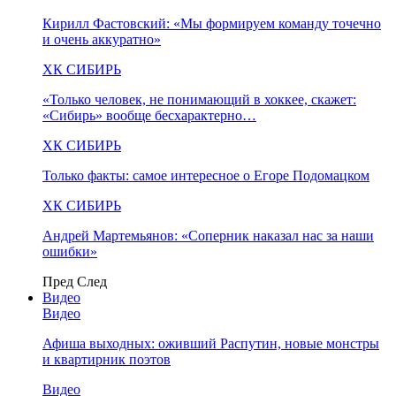
Кирилл Фастовский: «Мы формируем команду точечно
и очень аккуратно»
ХК СИБИРЬ
«Только человек, не понимающий в хоккее, скажет:
«Сибирь» вообще бесхарактерно…
ХК СИБИРЬ
Только факты: самое интересное о Егоре Подомацком
ХК СИБИРЬ
Андрей Мартемьянов: «Соперник наказал нас за наши
ошибки»
Пред
След
Видео
Видео
Афиша выходных: оживший Распутин, новые монстры
и квартирник поэтов
Видео