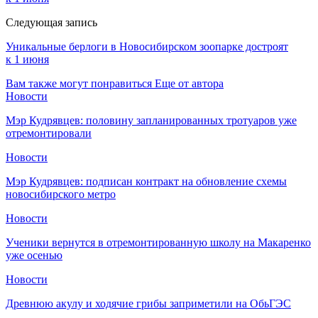
Следующая запись
Уникальные берлоги в Новосибирском зоопарке достроят
к 1 июня
Вам также могут понравиться
Еще от автора
Новости
Мэр Кудрявцев: половину запланированных тротуаров уже
отремонтировали
Новости
Мэр Кудрявцев: подписан контракт на обновление схемы
новосибирского метро
Новости
Ученики вернутся в отремонтированную школу на Макаренко
уже осенью
Новости
Древнюю акулу и ходячие грибы заприметили на ОбьГЭС