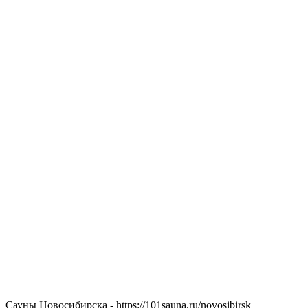
Сауны Новосибирска - https://101sauna.ru/novosibirsk