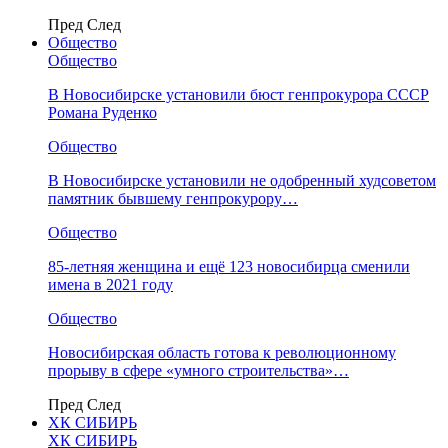
Пред
След
Общество
Общество
В Новосибирске установили бюст генпрокурора СССР
Романа Руденко
Общество
В Новосибирске установили не одобренный худсоветом
памятник бывшему генпрокурору…
Общество
85-летняя женщина и ещё 123 новосибирца сменили
имена в 2021 году
Общество
Новосибирская область готова к революционному
прорыву в сфере «умного строительства»…
Пред
След
ХК СИБИРЬ
ХК СИБИРЬ