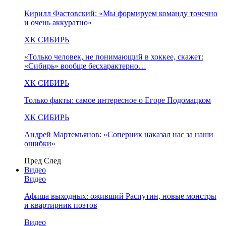
Кирилл Фастовский: «Мы формируем команду точечно
и очень аккуратно»
ХК СИБИРЬ
«Только человек, не понимающий в хоккее, скажет:
«Сибирь» вообще бесхарактерно…
ХК СИБИРЬ
Только факты: самое интересное о Егоре Подомацком
ХК СИБИРЬ
Андрей Мартемьянов: «Соперник наказал нас за наши
ошибки»
Пред
След
Видео
Видео
Афиша выходных: оживший Распутин, новые монстры
и квартирник поэтов
Видео