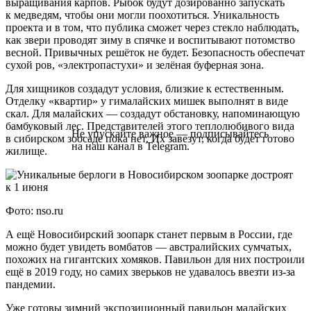
выращивания карпов. Рыбок будут дозированно запускать
к медведям, чтобы они могли поохотиться. Уникальность
проекта и в том, что публика сможет через стекло наблюдать,
как звери проводят зиму в спячке и воспитывают потомство
весной. Привычных решёток не будет. Безопасность обеспечат
сухой ров, «электропастухи» и зелёная буферная зона.
Для хищников создадут условия, близкие к естественным.
Отделку «квартир» у гималайских мишек выполнят в виде
скал. Для малайских — создадут обстановку, напоминающую
бамбуковый лес. Представителей этого теплолюбивого вида
Не упускайте важное — подписывайтесь
в сибирском зоосаде пока нет. Их завезут, когда будет готово
на наш канал в Telegram.
жилище.
Фото: nso.ru
А ещё Новосибирский зоопарк станет первым в России, где
можно будет увидеть вомбатов — австралийских сумчатых,
похожих на гигантских хомяков. Павильон для них построили
ещё в 2019 году, но самих зверьков не удавалось ввезти из-за
пандемии.
Уже готовы зимний экспозиционный павильон малайских