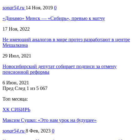
sonar54.ru
14 Ноя, 2019
0
«Динамо» Минск — «Сибирь», превью к матчу
17 Ноя, 2022
Не имеющий аналогов в мире протез разработают в центре
Мешалкина
29 Июл, 2021
Новосибирский депутат собирает подписи за отмену
пенсионной реформы
6 Июн, 2021
Пред
След
1 из 5 067
Топ месяца:
ХК СИБИРЬ
Максим Сушко: «Это нам урок на будущее»
sonar54.ru
8 Фев, 2023
0