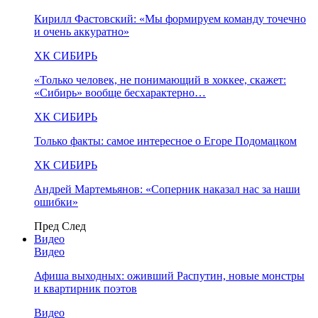
Кирилл Фастовский: «Мы формируем команду точечно
и очень аккуратно»
ХК СИБИРЬ
«Только человек, не понимающий в хоккее, скажет:
«Сибирь» вообще бесхарактерно…
ХК СИБИРЬ
Только факты: самое интересное о Егоре Подомацком
ХК СИБИРЬ
Андрей Мартемьянов: «Соперник наказал нас за наши
ошибки»
Пред
След
Видео
Видео
Афиша выходных: оживший Распутин, новые монстры
и квартирник поэтов
Видео