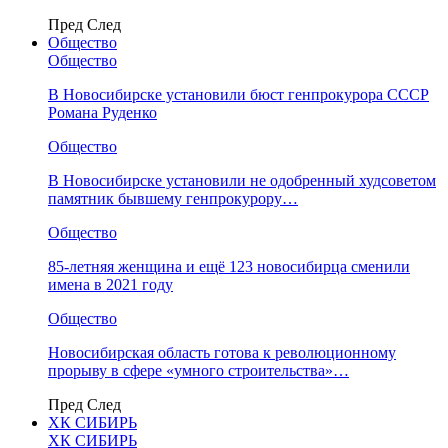
Пред
След
Общество
Общество
В Новосибирске установили бюст генпрокурора СССР
Романа Руденко
Общество
В Новосибирске установили не одобренный худсоветом
памятник бывшему генпрокурору…
Общество
85-летняя женщина и ещё 123 новосибирца сменили
имена в 2021 году
Общество
Новосибирская область готова к революционному
прорыву в сфере «умного строительства»…
Пред
След
ХК СИБИРЬ
ХК СИБИРЬ