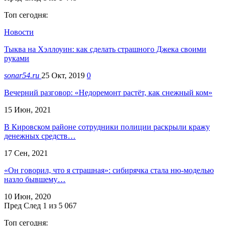
Топ сегодня:
Новости
Тыква на Хэллоуин: как сделать страшного Джека своими
руками
sonar54.ru
25 Окт, 2019
0
Вечерний разговор: «Недоремонт растёт, как снежный ком»
15 Июн, 2021
В Кировском районе сотрудники полиции раскрыли кражу
денежных средств…
17 Сен, 2021
«Он говорил, что я страшная»: сибирячка стала ню-моделью
назло бывшему…
10 Июн, 2020
Пред
След
1 из 5 067
Топ сегодня: