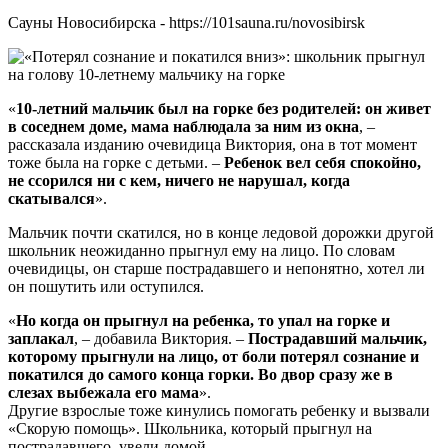
Сауны Новосибирска - https://101sauna.ru/novosibirsk
«
10-летний мальчик был на горке без родителей: он живет
в соседнем доме, мама наблюдала за ним из окна
, –
рассказала изданию очевидица Виктория, она в тот момент
тоже была на горке с детьми. –
Ребенок вел себя спокойно,
не ссорился ни с кем, ничего не нарушал, когда
скатывался
».
Мальчик почти скатился, но в конце ледовой дорожки другой
школьник неожиданно прыгнул ему на лицо. По словам
очевидицы, он старше пострадавшего и непонятно, хотел ли
он пошутить или оступился.
«
Но когда он прыгнул на ребенка, то упал на горке и
заплакал
, – добавила Виктория. –
Пострадавший мальчик,
которому прыгнули на лицо, от боли потерял сознание и
покатился до самого конца горки. Во двор сразу же в
слезах выбежала его мама
».
Другие взрослые тоже кинулись помогать ребенку и вызвали
«Скорую помощь». Школьника, который прыгнул на
пострадавшего, увели домой.