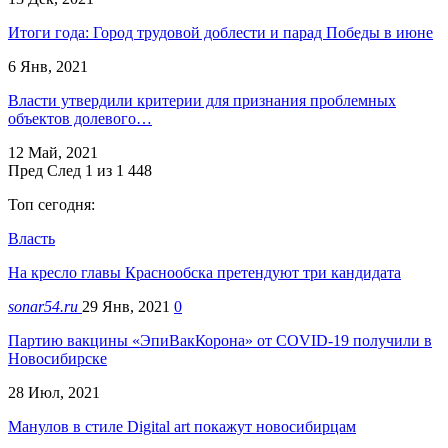
Итоги года: Город трудовой доблести и парад Победы в июне
6 Янв, 2021
Власти утвердили критерии для признания проблемных
объектов долевого…
12 Май, 2021
Пред
След
1 из 1 448
Топ сегодня:
Власть
На кресло главы Краснообска претендуют три кандидата
sonar54.ru
29 Янв, 2021
0
Партию вакцины «ЭпиВакКорона» от COVID-19 получили в
Новосибирске
28 Июл, 2021
Манулов в стиле Digital art покажут новосибирцам