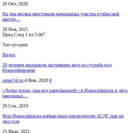
26 Окт, 2020
На два месяца арестовали начальника участка кузбасской
шахты…
28 Ноя, 2021
Пред
След
1 из 5 067
Топ сегодня:
Видео
20 человек вытащили застрявшее авто из сугроба под
Новосибирском
sonar54.ru
4 Янв, 2020
0
«Дочке плохо, она под капельницей»: в Новосибирске в двух
школьных…
29 Сен, 2019
Мэр Новосибирска избран вице-президентом АСДГ ещё на
два года
25 Июн, 2021