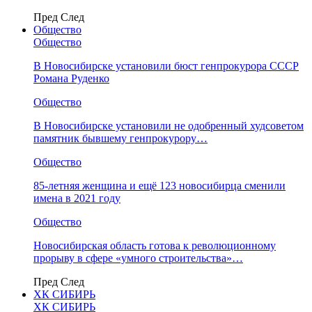
Пред
След
Общество
Общество
В Новосибирске установили бюст генпрокурора СССР
Романа Руденко
Общество
В Новосибирске установили не одобренный худсоветом
памятник бывшему генпрокурору…
Общество
85-летняя женщина и ещё 123 новосибирца сменили
имена в 2021 году
Общество
Новосибирская область готова к революционному
прорыву в сфере «умного строительства»…
Пред
След
ХК СИБИРЬ
ХК СИБИРЬ