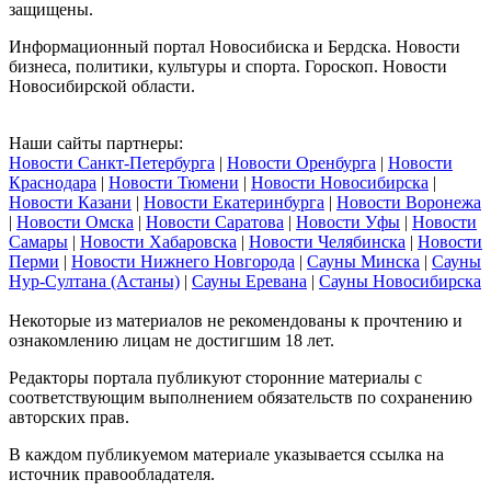
защищены.
Информационный портал Новосибиска и Бердска. Новости
бизнеса, политики, культуры и спорта. Гороскоп. Новости
Новосибирской области.
Наши сайты партнеры:
Новости Санкт-Петербурга
|
Новости Оренбурга
|
Новости
Краснодара
|
Новости Тюмени
|
Новости Новосибирска
|
Новости Казани
|
Новости Екатеринбурга
|
Новости Воронежа
|
Новости Омска
|
Новости Саратова
|
Новости Уфы
|
Новости
Самары
|
Новости Хабаровска
|
Новости Челябинска
|
Новости
Перми
|
Новости Нижнего Новгорода
|
Сауны Минска
|
Сауны
Нур-Султана (Астаны)
|
Сауны Еревана
|
Сауны Новосибирска
Некоторые из материалов не рекомендованы к прочтению и
ознакомлению лицам не достигшим 18 лет.
Редакторы портала публикуют сторонние материалы с
соответствующим выполнением обязательств по сохранению
авторских прав.
В каждом публикуемом материале указывается ссылка на
источник правообладателя.