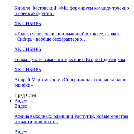
Кирилл Фастовский: «Мы формируем команду точечно
и очень аккуратно»
ХК СИБИРЬ
«Только человек, не понимающий в хоккее, скажет:
«Сибирь» вообще бесхарактерно…
ХК СИБИРЬ
Только факты: самое интересное о Егоре Подомацком
ХК СИБИРЬ
Андрей Мартемьянов: «Соперник наказал нас за наши
ошибки»
Пред
След
Видео
Видео
Афиша выходных: оживший Распутин, новые монстры
и квартирник поэтов
Видео