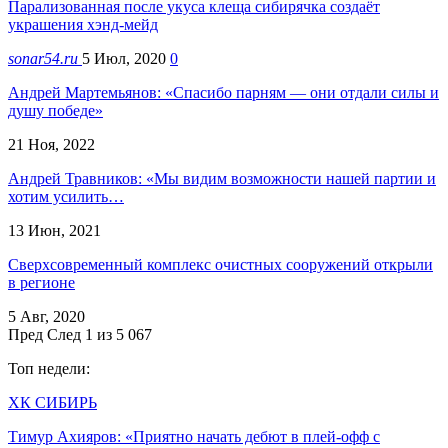
Парализованная после укуса клеща сибирячка создаёт
украшения хэнд-мейд
sonar54.ru
5 Июл, 2020
0
Андрей Мартемьянов: «Спасибо парням — они отдали силы и
душу победе»
21 Ноя, 2022
Андрей Травников: «Мы видим возможности нашей партии и
хотим усилить…
13 Июн, 2021
Сверхсовременный комплекс очистных сооружений открыли
в регионе
5 Авг, 2020
Пред
След
1 из 5 067
Топ недели:
ХК СИБИРЬ
Тимур Ахияров: «Приятно начать дебют в плей-офф с