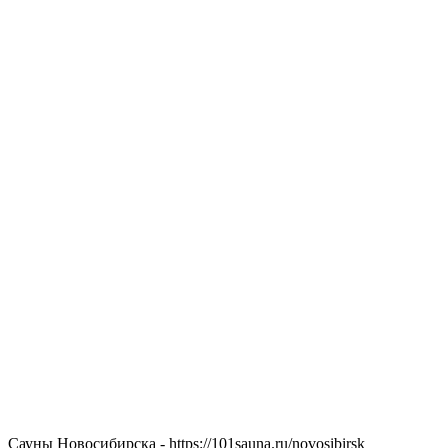
Сауны Новосибирска - https://101sauna.ru/novosibirsk