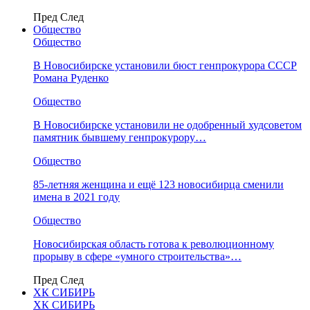
Пред
След
Общество
Общество
В Новосибирске установили бюст генпрокурора СССР
Романа Руденко
Общество
В Новосибирске установили не одобренный худсоветом
памятник бывшему генпрокурору…
Общество
85-летняя женщина и ещё 123 новосибирца сменили
имена в 2021 году
Общество
Новосибирская область готова к революционному
прорыву в сфере «умного строительства»…
Пред
След
ХК СИБИРЬ
ХК СИБИРЬ