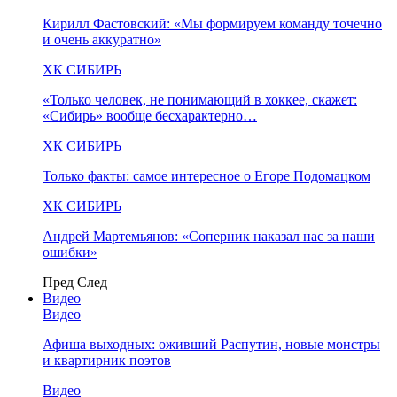
Кирилл Фастовский: «Мы формируем команду точечно
и очень аккуратно»
ХК СИБИРЬ
«Только человек, не понимающий в хоккее, скажет:
«Сибирь» вообще бесхарактерно…
ХК СИБИРЬ
Только факты: самое интересное о Егоре Подомацком
ХК СИБИРЬ
Андрей Мартемьянов: «Соперник наказал нас за наши
ошибки»
Пред
След
Видео
Видео
Афиша выходных: оживший Распутин, новые монстры
и квартирник поэтов
Видео