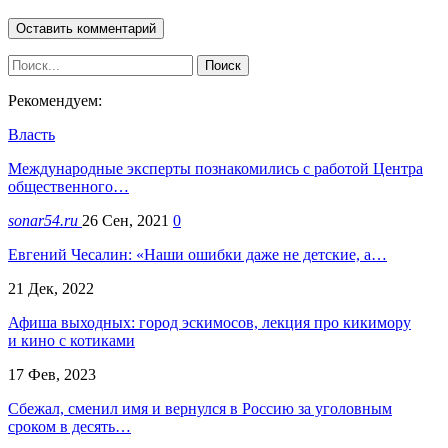
Рекомендуем:
Власть
Международные эксперты познакомились с работой Центра
общественного…
sonar54.ru
26 Сен, 2021
0
Евгений Чесалин: «Наши ошибки даже не детские, а…
21 Дек, 2022
Афиша выходных: город эскимосов, лекция про кикимору
и кино с котиками
17 Фев, 2023
Сбежал, сменил имя и вернулся в Россию за уголовным
сроком в десять…