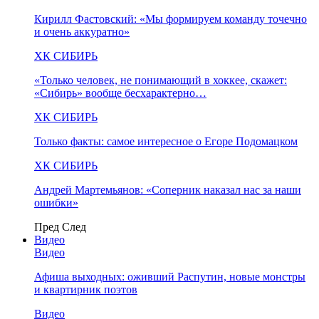
Кирилл Фастовский: «Мы формируем команду точечно
и очень аккуратно»
ХК СИБИРЬ
«Только человек, не понимающий в хоккее, скажет:
«Сибирь» вообще бесхарактерно…
ХК СИБИРЬ
Только факты: самое интересное о Егоре Подомацком
ХК СИБИРЬ
Андрей Мартемьянов: «Соперник наказал нас за наши
ошибки»
Пред
След
Видео
Видео
Афиша выходных: оживший Распутин, новые монстры
и квартирник поэтов
Видео