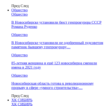
Пред
След
Общество
Общество
В Новосибирске установили бюст генпрокурора СССР
Романа Руденко
Общество
В Новосибирске установили не одобренный худсоветом
памятник бывшему генпрокурору…
Общество
85-летняя женщина и ещё 123 новосибирца сменили
имена в 2021 году
Общество
Новосибирская область готова к революционному
прорыву в сфере «умного строительства»…
Пред
След
ХК СИБИРЬ
ХК СИБИРЬ