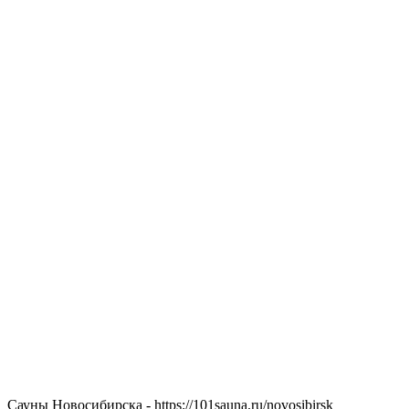
Сауны Новосибирска - https://101sauna.ru/novosibirsk