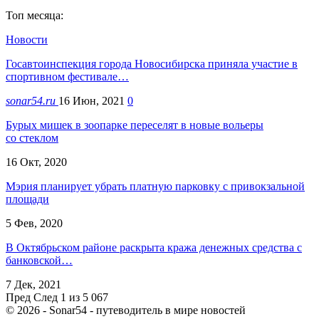
Топ месяца:
Новости
Госавтоинспекция города Новосибирска приняла участие в
спортивном фестивале…
sonar54.ru
16 Июн, 2021
0
Бурых мишек в зоопарке переселят в новые вольеры
со стеклом
16 Окт, 2020
Мэрия планирует убрать платную парковку с привокзальной
площади
5 Фев, 2020
В Октябрьском районе раскрыта кража денежных средства с
банковской…
7 Дек, 2021
Пред
След
1 из 5 067
© 2026 - Sonar54 - путеводитель в мире новостей