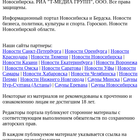
Новосибирска. РИА "Т-МЕДИА ГРУПП", ООО. Все права
защищены.
Информационный портал Новосибиска и Бердска. Новости
бизнеса, политики, культуры и спорта. Гороскоп. Новости
Новосибирской области.
Наши сайты партнеры:
Новости Санкт-Петербурга
|
Новости Оренбурга
|
Новости
Краснодара
|
Новости Тюмени
|
Новости Новосибирска
|
Новости Казани
|
Новости Екатеринбурга
|
Новости Воронежа
|
Новости Омска
|
Новости Саратова
|
Новости Уфы
|
Новости
Самары
|
Новости Хабаровска
|
Новости Челябинска
|
Новости
Перми
|
Новости Нижнего Новгорода
|
Сауны Минска
|
Сауны
Нур-Султана (Астаны)
|
Сауны Еревана
|
Сауны Новосибирска
Некоторые из материалов не рекомендованы к прочтению и
ознакомлению лицам не достигшим 18 лет.
Редакторы портала публикуют сторонние материалы с
соответствующим выполнением обязательств по сохранению
авторских прав.
В каждом публикуемом материале указывается ссылка на
источник правообладателя.