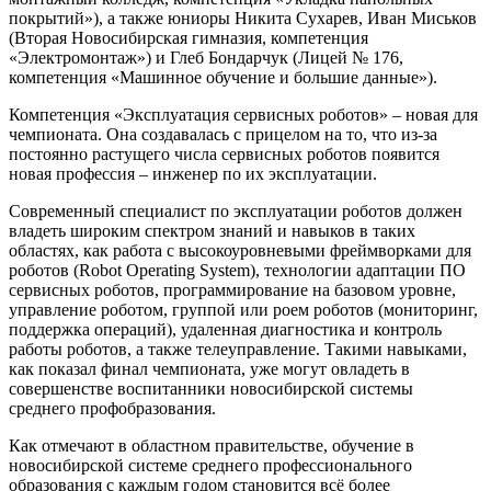
покрытий»), а также юниоры Никита Сухарев, Иван Миськов
(Вторая Новосибирская гимназия, компетенция
«Электромонтаж») и Глеб Бондарчук (Лицей № 176,
компетенция «Машинное обучение и большие данные»).
Компетенция «Эксплуатация сервисных роботов» – новая для
чемпионата. Она создавалась с прицелом на то, что из-за
постоянно растущего числа сервисных роботов появится
новая профессия – инженер по их эксплуатации.
Современный специалист по эксплуатации роботов должен
владеть широким спектром знаний и навыков в таких
областях, как работа c высокоуровневыми фреймворками для
роботов (Robot Operating System), технологии адаптации ПО
сервисных роботов, программирование на базовом уровне,
управление роботом, группой или роем роботов (мониторинг,
поддержка операций), удаленная диагностика и контроль
работы роботов, а также телеуправление. Такими навыками,
как показал финал чемпионата, уже могут овладеть в
совершенстве воспитанники новосибирской системы
среднего профобразования.
Как отмечают в областном правительстве, обучение в
новосибирской системе среднего профессионального
образования с каждым годом становится всё более