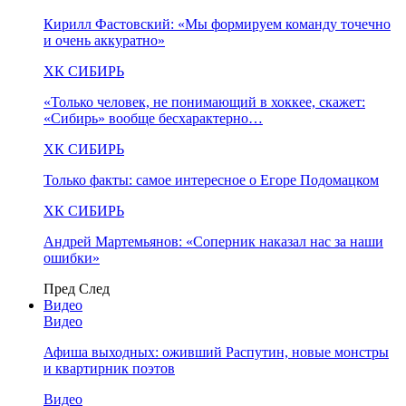
Кирилл Фастовский: «Мы формируем команду точечно
и очень аккуратно»
ХК СИБИРЬ
«Только человек, не понимающий в хоккее, скажет:
«Сибирь» вообще бесхарактерно…
ХК СИБИРЬ
Только факты: самое интересное о Егоре Подомацком
ХК СИБИРЬ
Андрей Мартемьянов: «Соперник наказал нас за наши
ошибки»
Пред
След
Видео
Видео
Афиша выходных: оживший Распутин, новые монстры
и квартирник поэтов
Видео