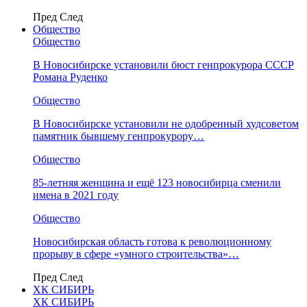
Пред
След
Общество
Общество
В Новосибирске установили бюст генпрокурора СССР
Романа Руденко
Общество
В Новосибирске установили не одобренный худсоветом
памятник бывшему генпрокурору…
Общество
85-летняя женщина и ещё 123 новосибирца сменили
имена в 2021 году
Общество
Новосибирская область готова к революционному
прорыву в сфере «умного строительства»…
Пред
След
ХК СИБИРЬ
ХК СИБИРЬ