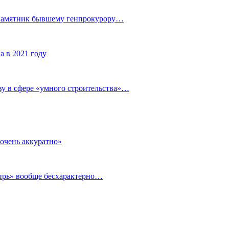
 памятник бывшему генпрокурору…
а в 2021 году
у в сфере «умного строительства»…
очень аккуратно»
бирь» вообще бесхарактерно…