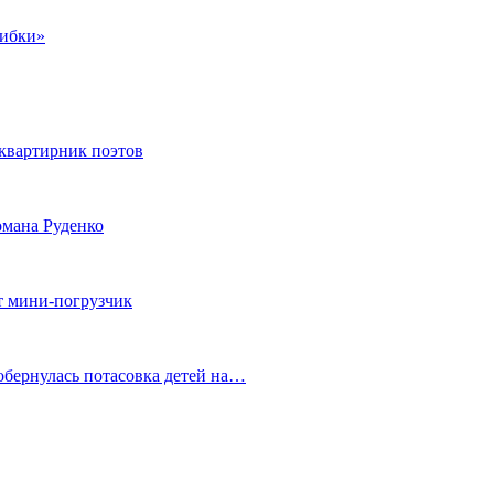
шибки»
квартирник поэтов
мана Руденко
т мини-погрузчик
обернулась потасовка детей на…