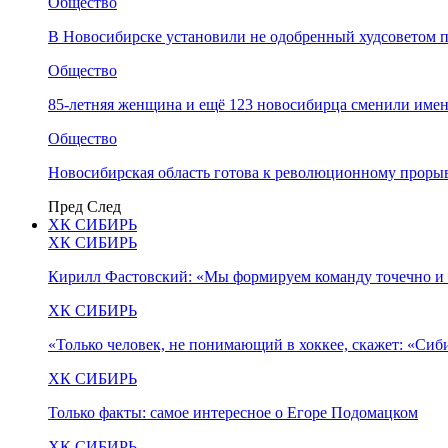
Общество
В Новосибирске установили не одобренный худсоветом
Общество
85-летняя женщина и ещё 123 новосибирца сменили имен
Общество
Новосибирская область готова к революционному прорыв
Пред
След
ХК СИБИРЬ
ХК СИБИРЬ
Кирилл Фастовский: «Мы формируем команду точечно и 
ХК СИБИРЬ
«Только человек, не понимающий в хоккее, скажет: «Си
ХК СИБИРЬ
Только факты: самое интересное о Егоре Подомацком
ХК СИБИРЬ