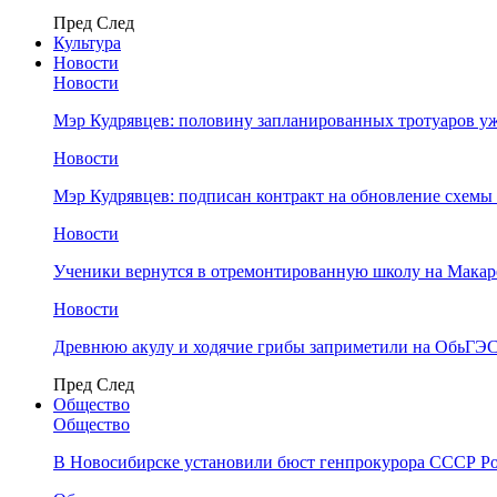
Пред
След
Культура
Новости
Новости
Мэр Кудрявцев: половину запланированных тротуаров у
Новости
Мэр Кудрявцев: подписан контракт на обновление схемы
Новости
Ученики вернутся в отремонтированную школу на Макар
Новости
Древнюю акулу и ходячие грибы заприметили на ОбьГЭ
Пред
След
Общество
Общество
В Новосибирске установили бюст генпрокурора СССР Ро