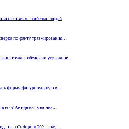
роисшествиям с гибелью людей
роверка по факту травмирования…
храны труда возбуждено уголовное…
тить фирму, фигурирующую в…
тить его? Авторская колонка…
роданы в Сибири в 2021 году…