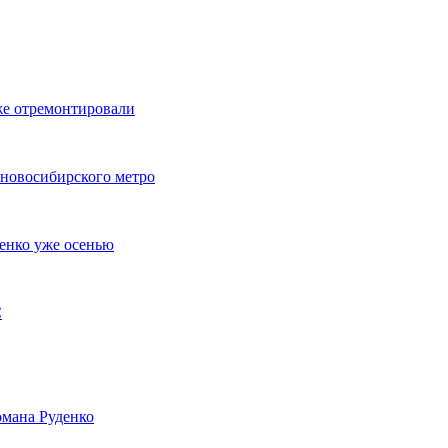
же отремонтировали
 новосибирского метро
енко уже осенью
С
мана Руденко