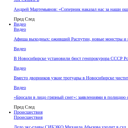
Андрей Мартемьянов: «Соперник наказал нас за наши о
Пред
След
Видео
Видео
Афиша выходных: оживший Распутин, новые монстры и 
Видео
В Новосибирске установили бюст генпрокурора СССР Ро
Видео
Вместо дворников узкие тротуары в Новосибирске чисти
Видео
«Бросали в лицо грязный снег»: заявлениями в полицию 
Пред
След
Происшествия
Происшествия
Дело экс-главы СИБЭКО Михаила Абызова уходит в суд