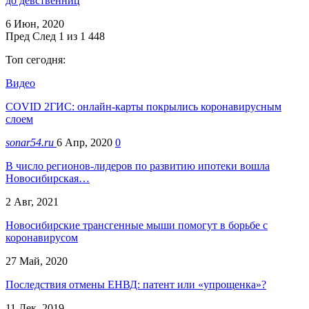
до девственниц
6 Июн, 2020
Пред
След
1 из 1 448
Топ сегодня:
Видео
COVID 2ГИС: онлайн-карты покрылись коронавирусным
слоем
sonar54.ru
6 Апр, 2020
0
В число регионов-лидеров по развитию ипотеки вошла
Новосибирская…
2 Авг, 2021
Новосибирские трансгенные мыши помогут в борьбе с
коронавирусом
27 Май, 2020
Последствия отмены ЕНВД: патент или «упрощенка»?
11 Дек, 2019