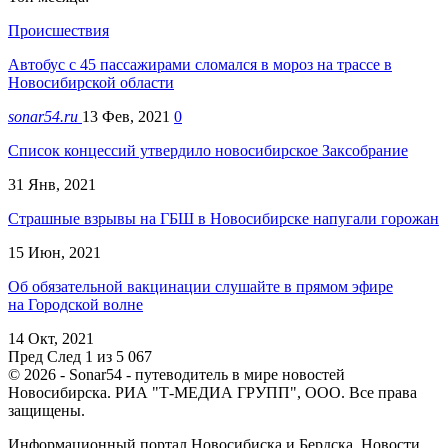
Происшествия
Автобус с 45 пассажирами сломался в мороз на трассе в
Новосибирской области
sonar54.ru
13 Фев, 2021
0
Список концессий утвердило новосибирское Заксобрание
31 Янв, 2021
Страшные взрывы на ГБШ в Новосибирске напугали горожан
15 Июн, 2021
Об обязательной вакцинации слушайте в прямом эфире
на Городской волне
14 Окт, 2021
Пред
След
1 из 5 067
© 2026 - Sonar54 - путеводитель в мире новостей
Новосибирска. РИА "Т-МЕДИА ГРУПП", ООО. Все права
защищены.
Информационный портал Новосибиска и Бердска. Новости