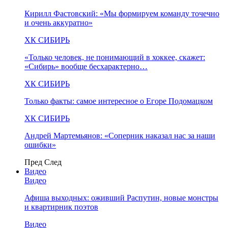
Кирилл Фастовский: «Мы формируем команду точечно
и очень аккуратно»
ХК СИБИРЬ
«Только человек, не понимающий в хоккее, скажет:
«Сибирь» вообще бесхарактерно…
ХК СИБИРЬ
Только факты: самое интересное о Егоре Подомацком
ХК СИБИРЬ
Андрей Мартемьянов: «Соперник наказал нас за наши
ошибки»
Пред
След
Видео
Видео
Афиша выходных: оживший Распутин, новые монстры
и квартирник поэтов
Видео