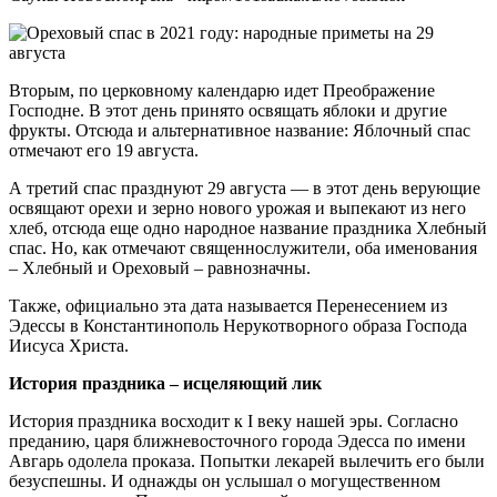
Вторым, по церковному календарю идет Преображение
Господне. В этот день принято освящать яблоки и другие
фрукты. Отсюда и альтернативное название: Яблочный спас
отмечают его 19 августа.
А третий спас празднуют 29 августа — в этот день верующие
освящают орехи и зерно нового урожая и выпекают из него
хлеб, отсюда еще одно народное название праздника Хлебный
спас. Но, как отмечают священнослужители, оба именования
– Хлебный и Ореховый – равнозначны.
Также, официально эта дата называется Перенесением из
Эдессы в Константинополь Нерукотворного образа Господа
Иисуса Христа.
История праздника – исцеляющий лик
История праздника восходит к I веку нашей эры. Согласно
преданию, царя ближневосточного города Эдесса по имени
Авгарь одолела проказа. Попытки лекарей вылечить его были
безуспешны. И однажды он услышал о могущественном