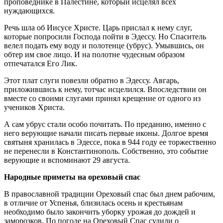
проповеднике в Палестине, который исцелял всех
нуждающихся.
Речь шла об Иисусе Христе. Царь прислал к нему слуг,
которые попросили Господа пойти в Эдессу. Но Спаситель
велел подать ему воду и полотенце (убрус). Умывшись, он
обтер им свое лицо. И на полотне чудесным образом
отпечатался Его Лик.
Этот плат слуги повезли обратно в Эдессу. Авгарь,
приложившись к нему, тотчас исцелился. Впоследствии он
вместе со своими слугами принял крещение от одного из
учеников Христа.
А сам убрус стали особо почитать. По преданию, именно с
него верующие начали писать первые иконы. Долгое время
святыня хранилась в Эдессе, пока в 944 году ее торжественно
не перенесли в Константинополь. Собственно, это событие
верующие и вспоминают 29 августа.
Народные приметы на ореховый спас
В православной традиции Ореховый спас был днем рабочим,
в отличие от Успенья, близилась осень и крестьянам
необходимо было закончить уборку урожая до дождей и
заморозков. По погоде на Ореховый Спас судили о