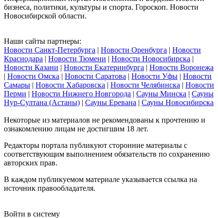
бизнеса, политики, культуры и спорта. Гороскоп. Новости
Новосибирской области.
Наши сайты партнеры:
Новости Санкт-Петербурга
|
Новости Оренбурга
|
Новости
Краснодара
|
Новости Тюмени
|
Новости Новосибирска
|
Новости Казани
|
Новости Екатеринбурга
|
Новости Воронежа
|
Новости Омска
|
Новости Саратова
|
Новости Уфы
|
Новости
Самары
|
Новости Хабаровска
|
Новости Челябинска
|
Новости
Перми
|
Новости Нижнего Новгорода
|
Сауны Минска
|
Сауны
Нур-Султана (Астаны)
|
Сауны Еревана
|
Сауны Новосибирска
Некоторые из материалов не рекомендованы к прочтению и
ознакомлению лицам не достигшим 18 лет.
Редакторы портала публикуют сторонние материалы с
соответствующим выполнением обязательств по сохранению
авторских прав.
В каждом публикуемом материале указывается ссылка на
источник правообладателя.
Войти в систему