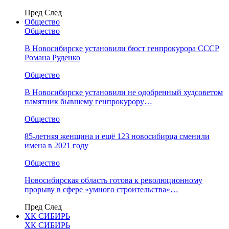
Пред
След
Общество
Общество
В Новосибирске установили бюст генпрокурора СССР
Романа Руденко
Общество
В Новосибирске установили не одобренный худсоветом
памятник бывшему генпрокурору…
Общество
85-летняя женщина и ещё 123 новосибирца сменили
имена в 2021 году
Общество
Новосибирская область готова к революционному
прорыву в сфере «умного строительства»…
Пред
След
ХК СИБИРЬ
ХК СИБИРЬ