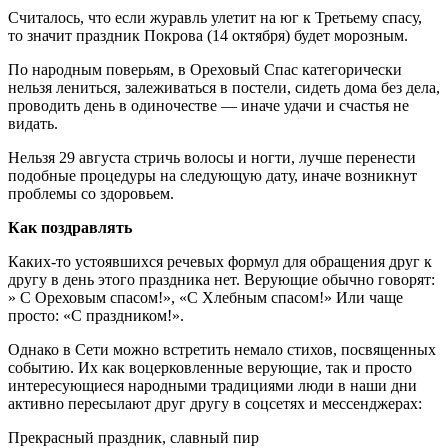
Считалось, что если журавль улетит на юг к Третьему спасу,
то значит праздник Покрова (14 октября) будет морозным.
По народным поверьям, в Ореховый Спас категорически
нельзя лениться, залеживаться в постели, сидеть дома без дела,
проводить день в одиночестве — иначе удачи и счастья не
видать.
Нельзя 29 августа стричь волосы и ногти, лучше перенести
подобные процедуры на следующую дату, иначе возникнут
проблемы со здоровьем.
Как поздравлять
Каких-то устоявшихся речевых формул для обращения друг к
другу в день этого праздника нет. Верующие обычно говорят:
» С Ореховым спасом!», «С Хлебным спасом!» Или чаще
просто: «С праздником!».
Однако в Сети можно встретить немало стихов, посвященных
событию. Их как воцерковленные верующие, так и просто
интересующиеся народными традициями люди в наши дни
активно пересылают друг другу в соцсетях и мессенджерах:
Прекрасный праздник, славный пир