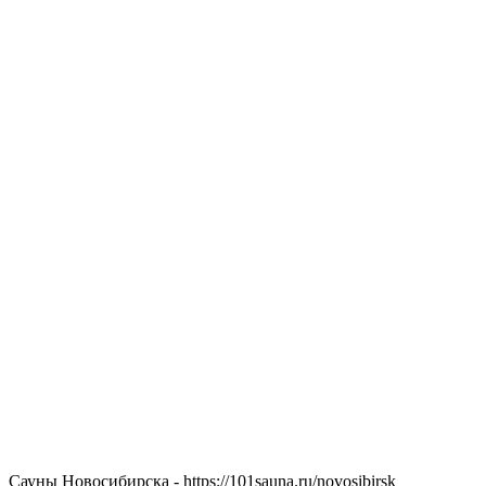
Сауны Новосибирска - https://101sauna.ru/novosibirsk