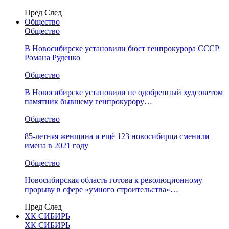
Пред
След
Общество
Общество
В Новосибирске установили бюст генпрокурора СССР
Романа Руденко
Общество
В Новосибирске установили не одобренный худсоветом
памятник бывшему генпрокурору…
Общество
85-летняя женщина и ещё 123 новосибирца сменили
имена в 2021 году
Общество
Новосибирская область готова к революционному
прорыву в сфере «умного строительства»…
Пред
След
ХК СИБИРЬ
ХК СИБИРЬ