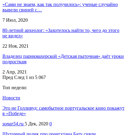
«Сами не знаем, как так получилось»: ученые случайно
вывели свиней с…
7 Июл, 2020
80-летний археолог: «Захотелось найти то, чего до этого
не видел»
22 Ноя, 2021
Владелец парикмахерской «Детская пыточная» даёт уроки
подросткам
2 Апр, 2021
Пред
След
1 из 5 067
Топ недели:
Новости
Это не Голливуд: самобытное португальское кино покажут
в «Победе»
sonar54.ru
5 Дек, 2020
0
Шуточный ролик про орангутана Бату сняли