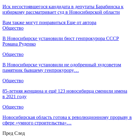
Иск несостоявшегося кандидата в депутаты Барабинска к
избиркому рассматривает суд в Новосибирской области
Вам также могут понравиться
Еще от автора
Общество
В Новосибирске установили бюст генпрокурора СССР
Романа Руденко
Общество
В Новосибирске установили не одобренный худсоветом
памятник бывшему генпрокурору…
Общество
85-летняя женщина и ещё 123 новосибирца сменили имена
в 2021 году
Общество
Новосибирская область готова к революционному прорыву в
сфере «умного строительства»…
Пред
След