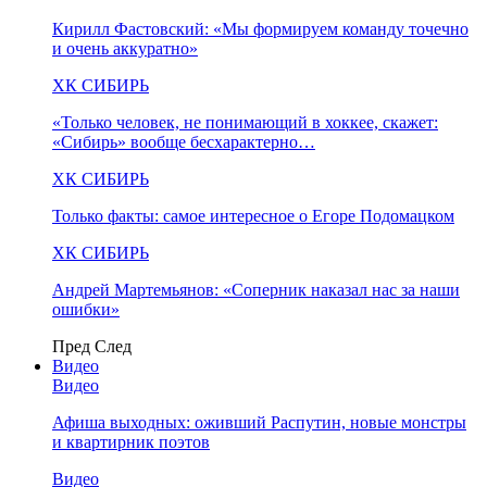
Кирилл Фастовский: «Мы формируем команду точечно
и очень аккуратно»
ХК СИБИРЬ
«Только человек, не понимающий в хоккее, скажет:
«Сибирь» вообще бесхарактерно…
ХК СИБИРЬ
Только факты: самое интересное о Егоре Подомацком
ХК СИБИРЬ
Андрей Мартемьянов: «Соперник наказал нас за наши
ошибки»
Пред
След
Видео
Видео
Афиша выходных: оживший Распутин, новые монстры
и квартирник поэтов
Видео