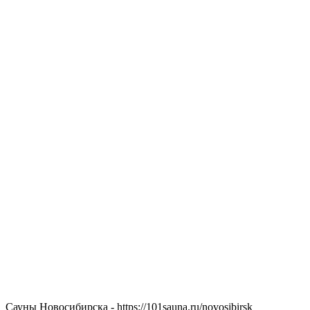
Сауны Новосибирска - https://101sauna.ru/novosibirsk