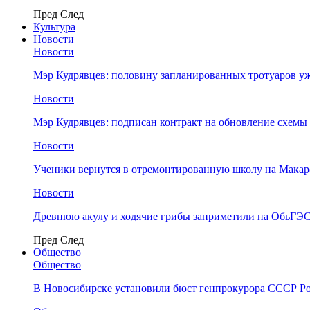
Пред
След
Культура
Новости
Новости
Мэр Кудрявцев: половину запланированных тротуаров у
Новости
Мэр Кудрявцев: подписан контракт на обновление схемы
Новости
Ученики вернутся в отремонтированную школу на Макар
Новости
Древнюю акулу и ходячие грибы заприметили на ОбьГЭ
Пред
След
Общество
Общество
В Новосибирске установили бюст генпрокурора СССР Ро