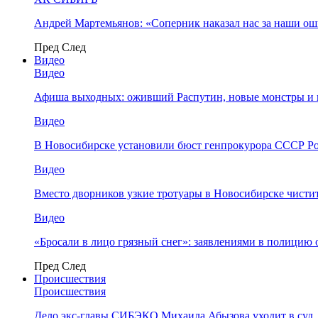
Андрей Мартемьянов: «Соперник наказал нас за наши о
Пред
След
Видео
Видео
Афиша выходных: оживший Распутин, новые монстры и 
Видео
В Новосибирске установили бюст генпрокурора СССР Ро
Видео
Вместо дворников узкие тротуары в Новосибирске чисти
Видео
«Бросали в лицо грязный снег»: заявлениями в полицию 
Пред
След
Происшествия
Происшествия
Дело экс-главы СИБЭКО Михаила Абызова уходит в суд