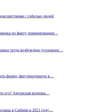
роисшествиям с гибелью людей
роверка по факту травмирования…
храны труда возбуждено уголовное…
тить фирму, фигурирующую в…
тить его? Авторская колонка…
роданы в Сибири в 2021 году…