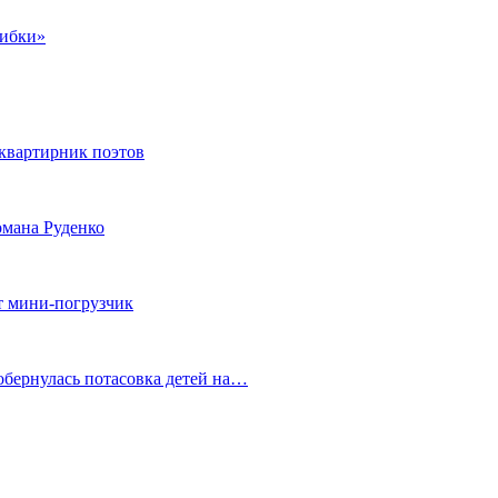
шибки»
квартирник поэтов
мана Руденко
т мини-погрузчик
обернулась потасовка детей на…