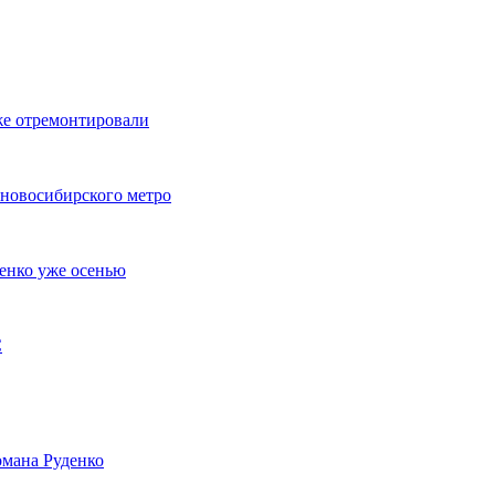
же отремонтировали
 новосибирского метро
енко уже осенью
С
мана Руденко