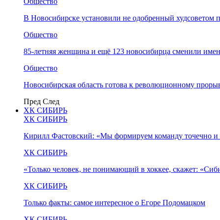
Общество
В Новосибирске установили не одобренный худсоветом
Общество
85-летняя женщина и ещё 123 новосибирца сменили имен
Общество
Новосибирская область готова к революционному прорыв
Пред
След
ХК СИБИРЬ
ХК СИБИРЬ
Кирилл Фастовский: «Мы формируем команду точечно и 
ХК СИБИРЬ
«Только человек, не понимающий в хоккее, скажет: «Си
ХК СИБИРЬ
Только факты: самое интересное о Егоре Подомацком
ХК СИБИРЬ