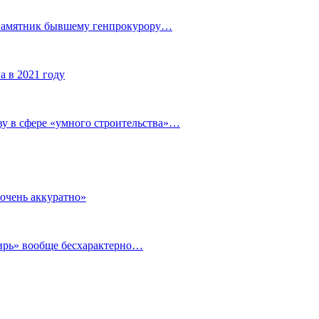
 памятник бывшему генпрокурору…
а в 2021 году
у в сфере «умного строительства»…
очень аккуратно»
бирь» вообще бесхарактерно…