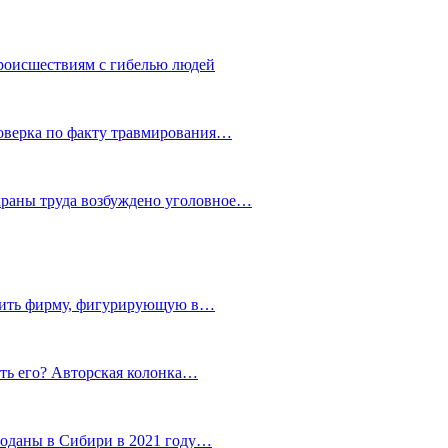
роисшествиям с гибелью людей
роверка по факту травмирования…
храны труда возбуждено уголовное…
тить фирму, фигурирующую в…
тить его? Авторская колонка…
роданы в Сибири в 2021 году…