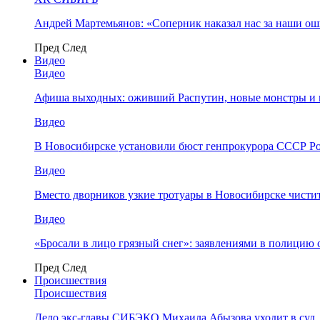
Андрей Мартемьянов: «Соперник наказал нас за наши о
Пред
След
Видео
Видео
Афиша выходных: оживший Распутин, новые монстры и 
Видео
В Новосибирске установили бюст генпрокурора СССР Ро
Видео
Вместо дворников узкие тротуары в Новосибирске чисти
Видео
«Бросали в лицо грязный снег»: заявлениями в полицию 
Пред
След
Происшествия
Происшествия
Дело экс-главы СИБЭКО Михаила Абызова уходит в суд