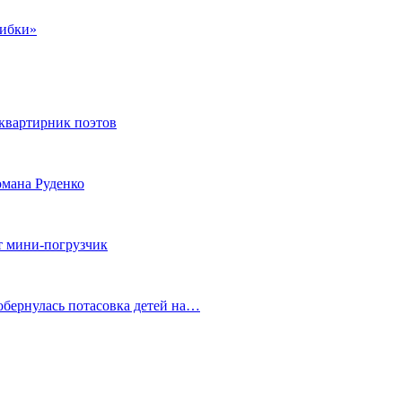
шибки»
квартирник поэтов
мана Руденко
т мини-погрузчик
обернулась потасовка детей на…