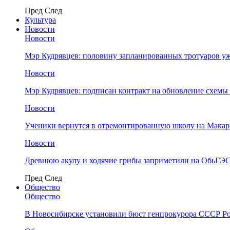
Пред
След
Культура
Новости
Новости
Мэр Кудрявцев: половину запланированных тротуаров у
Новости
Мэр Кудрявцев: подписан контракт на обновление схемы
Новости
Ученики вернутся в отремонтированную школу на Макар
Новости
Древнюю акулу и ходячие грибы заприметили на ОбьГЭ
Пред
След
Общество
Общество
В Новосибирске установили бюст генпрокурора СССР Ро