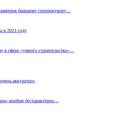
 памятник бывшему генпрокурору…
а в 2021 году
у в сфере «умного строительства»…
очень аккуратно»
бирь» вообще бесхарактерно…