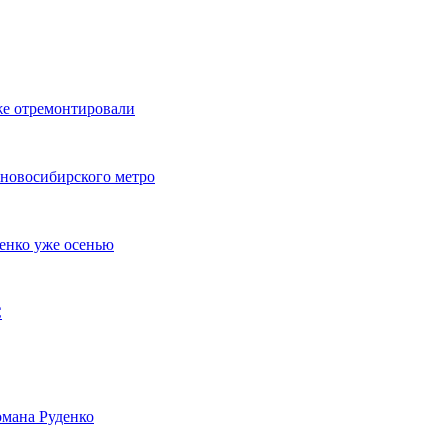
же отремонтировали
 новосибирского метро
енко уже осенью
С
мана Руденко