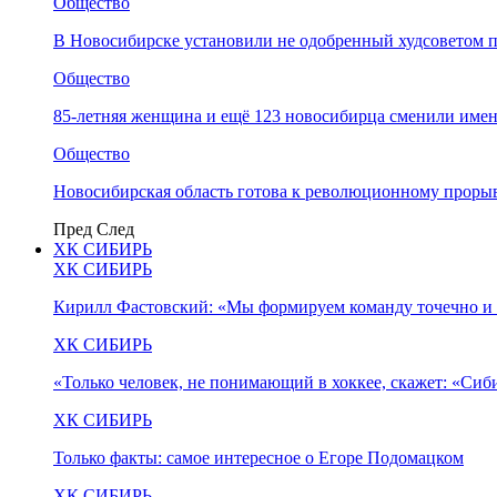
Общество
В Новосибирске установили не одобренный худсоветом
Общество
85-летняя женщина и ещё 123 новосибирца сменили имен
Общество
Новосибирская область готова к революционному прорыв
Пред
След
ХК СИБИРЬ
ХК СИБИРЬ
Кирилл Фастовский: «Мы формируем команду точечно и 
ХК СИБИРЬ
«Только человек, не понимающий в хоккее, скажет: «Си
ХК СИБИРЬ
Только факты: самое интересное о Егоре Подомацком
ХК СИБИРЬ