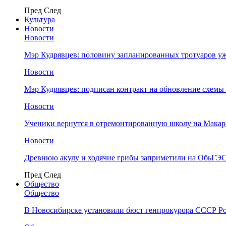
Пред
След
Культура
Новости
Новости
Мэр Кудрявцев: половину запланированных тротуаров у
Новости
Мэр Кудрявцев: подписан контракт на обновление схемы
Новости
Ученики вернутся в отремонтированную школу на Макар
Новости
Древнюю акулу и ходячие грибы заприметили на ОбьГЭ
Пред
След
Общество
Общество
В Новосибирске установили бюст генпрокурора СССР Ро