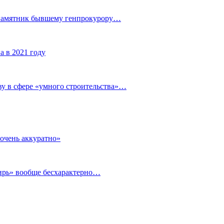
 памятник бывшему генпрокурору…
а в 2021 году
у в сфере «умного строительства»…
очень аккуратно»
бирь» вообще бесхарактерно…