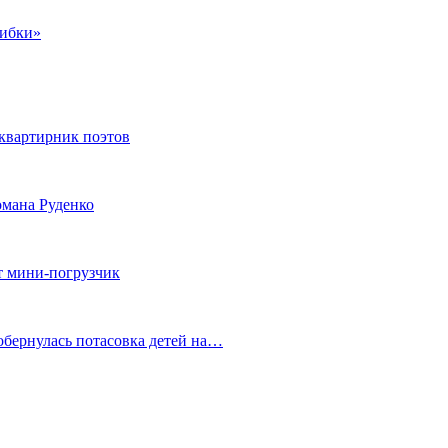
шибки»
квартирник поэтов
мана Руденко
т мини-погрузчик
обернулась потасовка детей на…