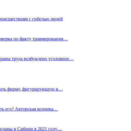
роисшествиям с гибелью людей
роверка по факту травмирования…
храны труда возбуждено уголовное…
тить фирму, фигурирующую в…
тить его? Авторская колонка…
роданы в Сибири в 2021 году…