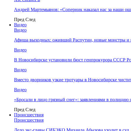
Андрей Мартемьянов: «Соперник наказал нас за наши о
Пред
След
Видео
Видео
Афиша выходных: оживший Распутин, новые монстры и 
Видео
В Новосибирске установили бюст генпрокурора СССР Ро
Видео
Вместо дворников узкие тротуары в Новосибирске чисти
Видео
«Бросали в лицо грязный снег»: заявлениями в полицию 
Пред
След
Происшествия
Происшествия
Дело экс-главы СИБЭКО Михаила Абызова уходит в суд