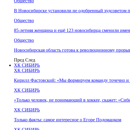
Общество
В Новосибирске установили не одобренный худсоветом
Общество
85-летняя женщина и ещё 123 новосибирца сменили имен
Общество
Новосибирская область готова к революционному прорыв
Пред
След
ХК СИБИРЬ
ХК СИБИРЬ
Кирилл Фастовский: «Мы формируем команду точечно и 
ХК СИБИРЬ
«Только человек, не понимающий в хоккее, скажет: «Си
ХК СИБИРЬ
Только факты: самое интересное о Егоре Подомацком
ХК СИБИРЬ