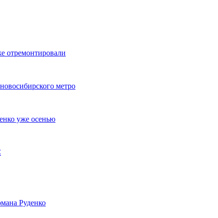
же отремонтировали
 новосибирского метро
енко уже осенью
С
мана Руденко