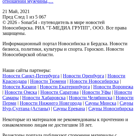
отношении мужчины,…
21 Май, 2021
Пред
След
1 из 5 067
© 2026 - Sonar54 - путеводитель в мире новостей
Новосибирска. РИА "Т-МЕДИА ГРУПП", ООО. Все права
защищены.
Информационный портал Новосибиска и Бердска. Новости
бизнеса, политики, культуры и спорта. Гороскоп. Новости
Новосибирской области.
Наши сайты партнеры:
Новости Санкт-Петербурга
|
Новости Оренбурга
|
Новости
Краснодара
|
Новости Тюмени
|
Новости Новосибирска
|
Новости Казани
|
Новости Екатеринбурга
|
Новости Воронежа
|
Новости Омска
|
Новости Саратова
|
Новости Уфы
|
Новости
Самары
|
Новости Хабаровска
|
Новости Челябинска
|
Новости
Перми
|
Новости Нижнего Новгорода
|
Сауны Минска
|
Сауны
Нур-Султана (Астаны)
|
Сауны Еревана
|
Сауны Новосибирска
Некоторые из материалов не рекомендованы к прочтению и
ознакомлению лицам не достигшим 18 лет.
Редакторы портала публикуют сторонние материалы с