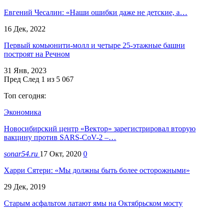
Евгений Чесалин: «Наши ошибки даже не детские, а…
16 Дек, 2022
Первый комьюнити-молл и четыре 25-этажные башни
построят на Речном
31 Янв, 2023
Пред
След
1 из 5 067
Топ сегодня:
Экономика
Новосибирский центр «Вектор» зарегистрировал вторую
вакцину против SARS-CoV-2 –…
sonar54.ru
17 Окт, 2020
0
Харри Сятери: «Мы должны быть более осторожными»
29 Дек, 2019
Старым асфальтом латают ямы на Октябрьском мосту