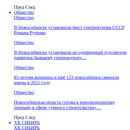
Пред
След
Общество
Общество
В Новосибирске установили бюст генпрокурора СССР
Романа Руденко
Общество
В Новосибирске установили не одобренный худсоветом
памятник бывшему генпрокурору…
Общество
85-летняя женщина и ещё 123 новосибирца сменили
имена в 2021 году
Общество
Новосибирская область готова к революционному
прорыву в сфере «умного строительства»…
Пред
След
ХК СИБИРЬ
ХК СИБИРЬ