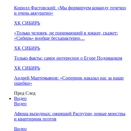
Кирилл Фастовский: «Мы формируем команду точечно
и очень аккуратно»
ХК СИБИРЬ
«Только человек, не понимающий в хоккее, скажет:
«Сибирь» вообще бесхарактерно…
ХК СИБИРЬ
Только факты: самое интересное о Егоре Подомацком
ХК СИБИРЬ
Андрей Мартемьянов: «Соперник наказал нас за наши
ошибки»
Пред
След
Видео
Видео
Афиша выходных: оживший Распутин, новые монстры
и квартирник поэтов
Видео