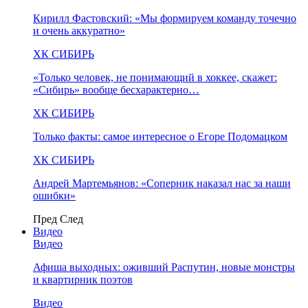
Кирилл Фастовский: «Мы формируем команду точечно
и очень аккуратно»
ХК СИБИРЬ
«Только человек, не понимающий в хоккее, скажет:
«Сибирь» вообще бесхарактерно…
ХК СИБИРЬ
Только факты: самое интересное о Егоре Подомацком
ХК СИБИРЬ
Андрей Мартемьянов: «Соперник наказал нас за наши
ошибки»
Пред
След
Видео
Видео
Афиша выходных: оживший Распутин, новые монстры
и квартирник поэтов
Видео