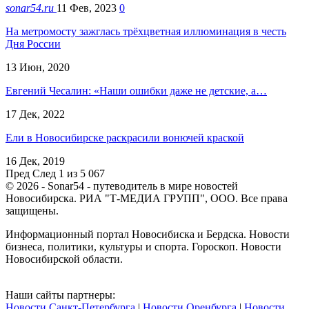
sonar54.ru
11 Фев, 2023
0
На метромосту зажглась трёхцветная иллюминация в честь
Дня России
13 Июн, 2020
Евгений Чесалин: «Наши ошибки даже не детские, а…
17 Дек, 2022
Ели в Новосибирске раскрасили вонючей краской
16 Дек, 2019
Пред
След
1 из 5 067
© 2026 - Sonar54 - путеводитель в мире новостей
Новосибирска. РИА "Т-МЕДИА ГРУПП", ООО. Все права
защищены.
Информационный портал Новосибиска и Бердска. Новости
бизнеса, политики, культуры и спорта. Гороскоп. Новости
Новосибирской области.
Наши сайты партнеры:
Новости Санкт-Петербурга
|
Новости Оренбурга
|
Новости