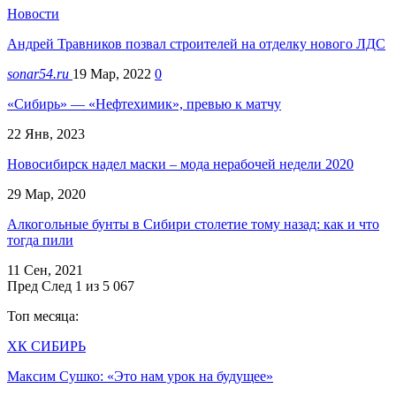
Новости
Андрей Травников позвал строителей на отделку нового ЛДС
sonar54.ru
19 Мар, 2022
0
«Сибирь» — «Нефтехимик», превью к матчу
22 Янв, 2023
Новосибирск надел маски – мода нерабочей недели 2020
29 Мар, 2020
Алкогольные бунты в Сибири столетие тому назад: как и что
тогда пили
11 Сен, 2021
Пред
След
1 из 5 067
Топ месяца:
ХК СИБИРЬ
Максим Сушко: «Это нам урок на будущее»