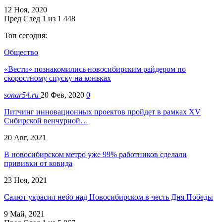
12 Ноя, 2020
Пред
След
1 из 1 448
Топ сегодня:
Общество
«Вести» познакомились новосибирским райдером по
скоростному спуску на коньках
sonar54.ru
20 Фев, 2020
0
Питчинг инновационных проектов пройдет в рамках XV
Сибирской венчурной…
20 Авг, 2021
В новосибирском метро уже 99% работников сделали
прививки от ковида
23 Ноя, 2021
Салют украсил небо над Новосибирском в честь Дня Победы
9 Май, 2021