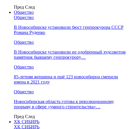
Пред
След
Общество
Общество
В Новосибирске установили бюст генпрокурора СССР
Романа Руденко
Общество
В Новосибирске установили не одобренный худсоветом
памятник бывшему генпрокурору…
Общество
85-летняя женщина и ещё 123 новосибирца сменили
имена в 2021 году
Общество
Новосибирская область готова к революционному
прорыву в сфере «умного строительства»…
Пред
След
ХК СИБИРЬ
ХК СИБИРЬ