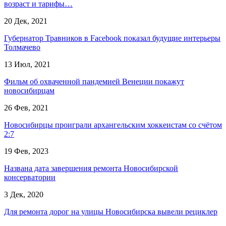
возраст и тарифы…
20 Дек, 2021
Губернатор Травников в Facebook показал будущие интерьеры
Толмачево
13 Июл, 2021
Фильм об охваченной пандемией Венеции покажут
новосибирцам
26 Фев, 2021
Новосибирцы проиграли архангельским хоккеистам со счётом
2:7
19 Фев, 2023
Названа дата завершения ремонта Новосибирской
консерватории
3 Дек, 2020
Для ремонта дорог на улицы Новосибирска вывели рециклер