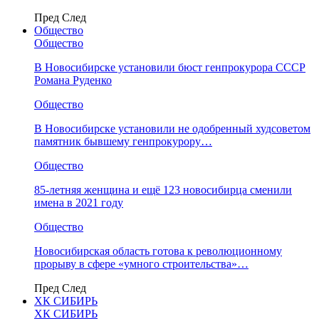
Пред
След
Общество
Общество
В Новосибирске установили бюст генпрокурора СССР
Романа Руденко
Общество
В Новосибирске установили не одобренный худсоветом
памятник бывшему генпрокурору…
Общество
85-летняя женщина и ещё 123 новосибирца сменили
имена в 2021 году
Общество
Новосибирская область готова к революционному
прорыву в сфере «умного строительства»…
Пред
След
ХК СИБИРЬ
ХК СИБИРЬ