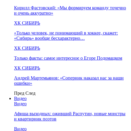
Кирилл Фастовский: «Мы формируем команду точечно
и очень аккуратно»
ХК СИБИРЬ
«Только человек, не понимающий в хоккее, скажет:
«Сибирь» вообще бесхарактерно…
ХК СИБИРЬ
Только факты: самое интересное о Егоре Подомацком
ХК СИБИРЬ
Андрей Мартемьянов: «Соперник наказал нас за наши
ошибки»
Пред
След
Видео
Видео
Афиша выходных: оживший Распутин, новые монстры
и квартирник поэтов
Видео