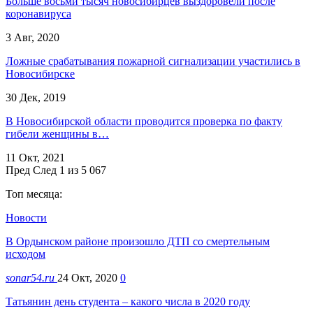
Больше восьми тысяч новосибирцев выздоровели после
коронавируса
3 Авг, 2020
Ложные срабатывания пожарной сигнализации участились в
Новосибирске
30 Дек, 2019
В Новосибирской области проводится проверка по факту
гибели женщины в…
11 Окт, 2021
Пред
След
1 из 5 067
Топ месяца:
Новости
В Ордынском районе произошло ДТП со смертельным
исходом
sonar54.ru
24 Окт, 2020
0
Татьянин день студента – какого числа в 2020 году