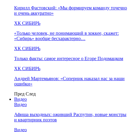
Кирилл Фастовский: «Мы формируем команду точечно
и очень аккуратно»
ХК СИБИРЬ
«Только человек, не понимающий в хоккее, скажет:
«Сибирь» вообще бесхарактерно…
ХК СИБИРЬ
Только факты: самое интересное о Егоре Подомацком
ХК СИБИРЬ
Андрей Мартемьянов: «Соперник наказал нас за наши
ошибки»
Пред
След
Видео
Видео
Афиша выходных: оживший Распутин, новые монстры
и квартирник поэтов
Видео