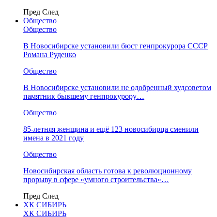
Пред
След
Общество
Общество
В Новосибирске установили бюст генпрокурора СССР
Романа Руденко
Общество
В Новосибирске установили не одобренный худсоветом
памятник бывшему генпрокурору…
Общество
85-летняя женщина и ещё 123 новосибирца сменили
имена в 2021 году
Общество
Новосибирская область готова к революционному
прорыву в сфере «умного строительства»…
Пред
След
ХК СИБИРЬ
ХК СИБИРЬ