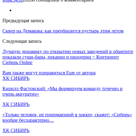
Предыдущая запись
Сквер на Демакова: как преобразится пустырь этим летом
Следующая запись
Лучшую динамику по открытию новых заведений в общепите
показали суши-бары, пекарни и пиццерии ~ Континент
Сибирь Online
Вам также могут понравиться
Еще от автора
ХК СИБИРЬ
Кирилл Фастовский: «Мы формируем команду точечно и
очень аккуратно»
ХК СИБИРЬ
«Только человек, не понимающий в хоккее, скажет: «Сибирь»
вообще бесхарактерно…
ХК СИБИРЬ