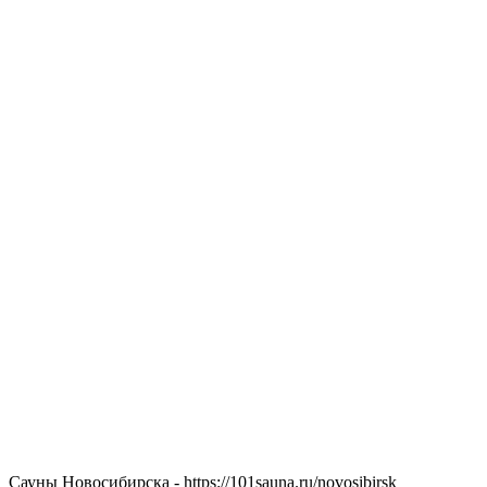
Сауны Новосибирска - https://101sauna.ru/novosibirsk