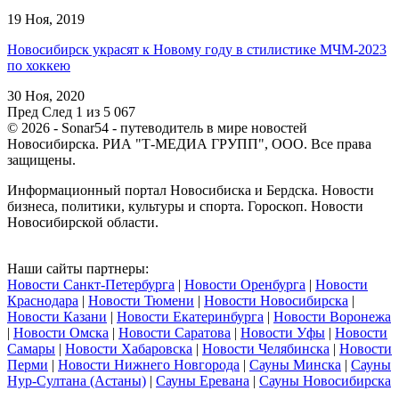
19 Ноя, 2019
Новосибирск украсят к Новому году в стилистике МЧМ-2023
по хоккею
30 Ноя, 2020
Пред
След
1 из 5 067
© 2026 - Sonar54 - путеводитель в мире новостей
Новосибирска. РИА "Т-МЕДИА ГРУПП", ООО. Все права
защищены.
Информационный портал Новосибиска и Бердска. Новости
бизнеса, политики, культуры и спорта. Гороскоп. Новости
Новосибирской области.
Наши сайты партнеры:
Новости Санкт-Петербурга
|
Новости Оренбурга
|
Новости
Краснодара
|
Новости Тюмени
|
Новости Новосибирска
|
Новости Казани
|
Новости Екатеринбурга
|
Новости Воронежа
|
Новости Омска
|
Новости Саратова
|
Новости Уфы
|
Новости
Самары
|
Новости Хабаровска
|
Новости Челябинска
|
Новости
Перми
|
Новости Нижнего Новгорода
|
Сауны Минска
|
Сауны
Нур-Султана (Астаны)
|
Сауны Еревана
|
Сауны Новосибирска