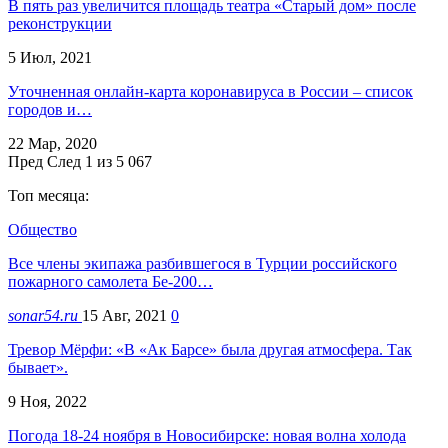
В пять раз увеличится площадь театра «Старый дом» после
реконструкции
5 Июл, 2021
Уточненная онлайн-карта коронавируса в России – список
городов и…
22 Мар, 2020
Пред
След
1 из 5 067
Топ месяца:
Общество
Все члены экипажа разбившегося в Турции российского
пожарного самолета Бе-200…
sonar54.ru
15 Авг, 2021
0
Тревор Мёрфи: «В «Ак Барсе» была другая атмосфера. Так
бывает».
9 Ноя, 2022
Погода 18-24 ноября в Новосибирске: новая волна холода