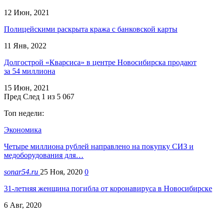
12 Июн, 2021
Полицейскими раскрыта кража с банковской карты
11 Янв, 2022
Долгострой «Кварсиса» в центре Новосибирска продают
за 54 миллиона
15 Июн, 2021
Пред
След
1 из 5 067
Топ недели:
Экономика
Четыре миллиона рублей направлено на покупку СИЗ и
медоборудования для…
sonar54.ru
25 Ноя, 2020
0
31-летняя женщина погибла от коронавируса в Новосибирске
6 Авг, 2020