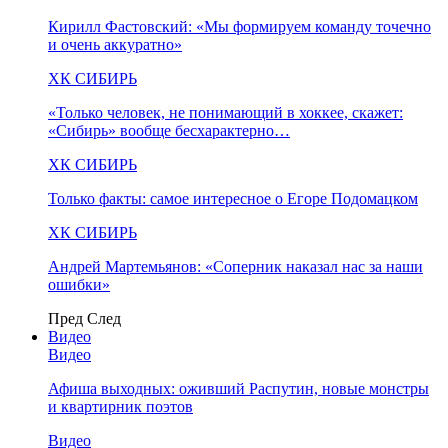
Кирилл Фастовский: «Мы формируем команду точечно
и очень аккуратно»
ХК СИБИРЬ
«Только человек, не понимающий в хоккее, скажет:
«Сибирь» вообще бесхарактерно…
ХК СИБИРЬ
Только факты: самое интересное о Егоре Подомацком
ХК СИБИРЬ
Андрей Мартемьянов: «Соперник наказал нас за наши
ошибки»
Пред
След
Видео
Видео
Афиша выходных: оживший Распутин, новые монстры
и квартирник поэтов
Видео