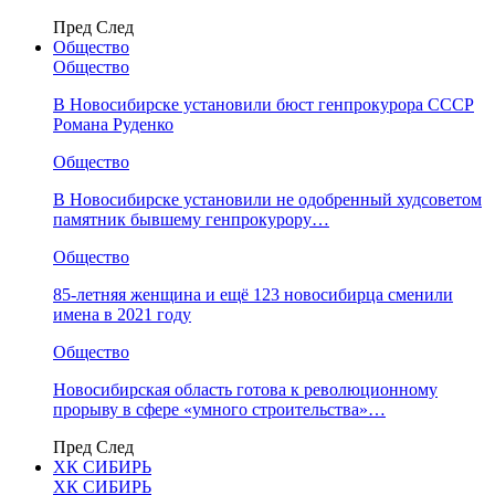
Пред
След
Общество
Общество
В Новосибирске установили бюст генпрокурора СССР
Романа Руденко
Общество
В Новосибирске установили не одобренный худсоветом
памятник бывшему генпрокурору…
Общество
85-летняя женщина и ещё 123 новосибирца сменили
имена в 2021 году
Общество
Новосибирская область готова к революционному
прорыву в сфере «умного строительства»…
Пред
След
ХК СИБИРЬ
ХК СИБИРЬ